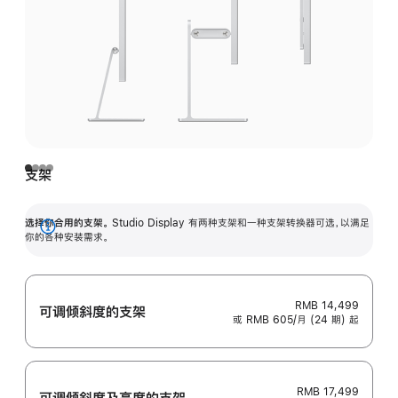
支架
选择你合用的支架。
Studio Display 有两种支架和一种支架转换器可选，以满足
展
你的各种安装需求。
开
RMB 14,499
可调倾斜度的支架
或 RMB 605/月 (24 期) 起
RMB 17,499
可调倾斜度及高‍度的支‍架