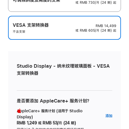
或 RMB 730/月 (24 期) 起
VESA 支架转换器
RMB 14,499
或 RMB 605/月 (24 期) 起
不含支架
Studio Display - 纳米纹理玻璃面板 - VESA
支架转换器
是否要添加 AppleCare+ 服务计划？
AppleCare+ 服务计划 (适用于 Studio
AppleC
添加
Display)
服
RMB 1,249
或
RMB 53/月 (24 期)