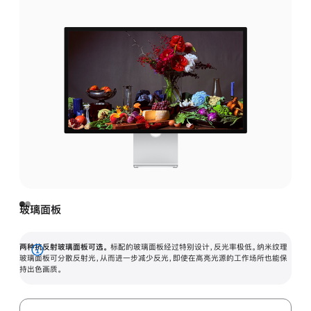
玻璃面板
两种抗反射玻璃面板可选。
标配的玻璃面板经过特别设计，反光率极低。纳米纹理
展
玻璃面板可分散反射光，从而进一步减少反光，即使在高亮光源的工作场所也能保
持出色画质。
开