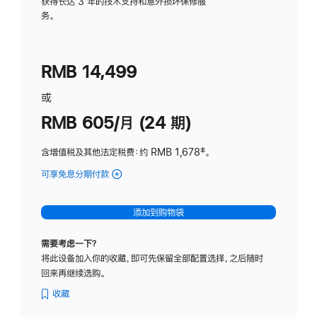
务
获得长达 3 年的技术支持和意外损坏保修服
务。
计
划
(适
RMB 14,499
用
于
或
Studio
RMB 605/月 (24 期)
Display
含增值税及其他法定税费
：约 RMB 1,678
脚
‡。
注
可享免息分期付款
(Studio
Display
-
添加到购物袋
纳
米
需要考虑一下？
纹
将此设备加入你的收藏，即可先保留全部配置选择，之后随时
理
回来再继续选购。
玻
璃
收藏
面