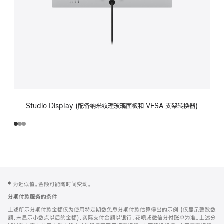
Studio Display (配备纳米纹理玻璃面板和 VESA 支架转换器)
网
脚
‡ 为近似值。金额可能随时间变动。
注
页
分期付款服务的条件
页
上述所示分期付款金额仅为使用特定期数免息分期付款估算得出的示例 (仅显示整数数
脚
额，未显示小数点以后的金额)，实际支付金额以银行、花呗或微信分付账单为准。上述分