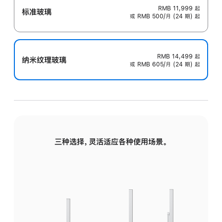
RMB 11,999
起
标准玻璃
或 RMB 500/月 (24 期) 起
RMB 14,499
起
纳米纹理玻璃
或 RMB 605/月 (24 期) 起
三种选择，灵活适应各种使用场景。
标