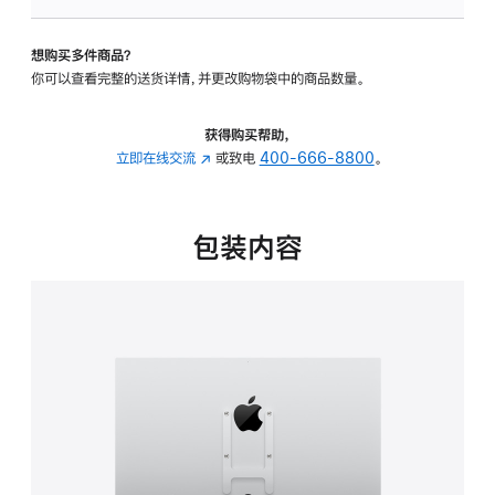
板
-
想购买多件商品？
VESA
你可以查看完整的送货详情，并更改购物袋中的商品数量。
支
架
转
获得购买帮助，
换
立即在线交流
(在
或致电
400-666-8800
。
器
新
的
窗
分
口
包装内容
期
中
付
打
款
开)
选
项)