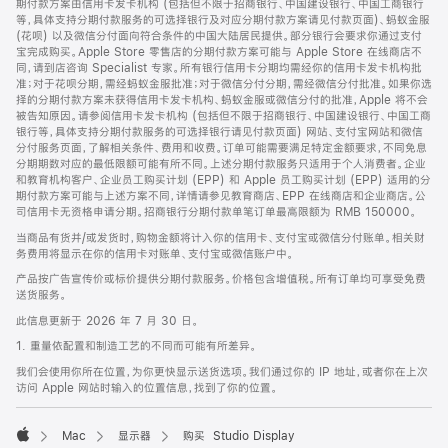
期付款方案由信用卡发卡机构 (包括但不限于招商银行、中国建设银行、中国工商银行
等，具体支持分期付款服务的可选择银行及对应分期付款方案请见付款页面)、蚂蚁金服
(花呗) 以及微信分付面向符合条件的中国大陆居民提供。部分银行会要求你通过支付
宝完成购买。Apple Store 零售店的分期付款方案可能与 Apple Store 在线商店不
同，请到店咨询 Specialist 专家。所有银行信用卡分期均需经你的信用卡发卡机构批
准；对于花呗分期，需经蚂蚁金服批准；对于微信分付分期，需经微信分付批准。如果你选
择的分期付款方案未获得信用卡发卡机构、蚂蚁金服或微信分付的批准，Apple 将不会
被告知原因。请参阅信用卡发卡机构 (包括但不限于招商银行、中国建设银行、中国工商
银行等，具体支持分期付款服务的可选择银行请见付款页面) 网站、支付宝网站和微信
分付服务页面，了解相关条件、费用和收费。订单可能需要满足特定金额要求，不同免息
分期期数对应的最低限额可能有所不同。上述分期付款服务只适用于个人消费者。企业
和教育机构客户、企业员工购买计划 (EPP) 和 Apple 员工购买计划 (EPP) 适用的分
期付款方案可能与上述方案不同，详情请参见教育商店、EPP 在线商店和企业商店。公
司信用卡无资格申请分期。招商银行分期付款单笔订单最高限额为 RMB 150000。
当商品有货并/或发货时，购物金额将计入你的信用卡、支付宝或微信分付账单。相关财
务费用将显示在你的信用卡对账单、支付宝或微信账户中。
产品按广告宣传价或标价提供分期付款服务。价格包含增值税。所有订单均可享受免费
送货服务。
此信息更新于 2026 年 7 月 30 日。
1. 重量依配置和制造工艺的不同而可能有所差异。
我们会使用你所在位置，为你更快显示送货选项。我们通过你的 IP 地址，或者你在上次
访问 Apple 网站时输入的位置信息，找到了你的位置。
Mac
显示器
购买 Studio Display