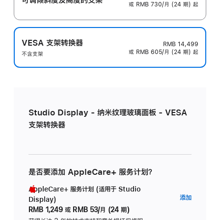
或 RMB 730/月 (24 期) 起
VESA 支架转换器
RMB 14,499
或 RMB 605/月 (24 期) 起
不含支架
Studio Display - 纳米纹理玻璃面板 - VESA
支架转换器
是否要添加 AppleCare+ 服务计划？
AppleCare+ 服务计划 (适用于 Studio
AppleC
添加
Display)
服
RMB 1,249
或
RMB 53/月 (24 期)