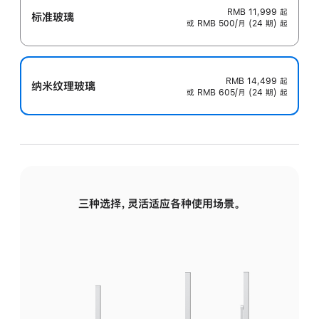
RMB 11,999
起
标准玻璃
或 RMB 500/月 (24 期) 起
RMB 14,499
起
纳米纹理玻璃
或 RMB 605/月 (24 期) 起
三种选择，灵活适应各种使用场景。
标