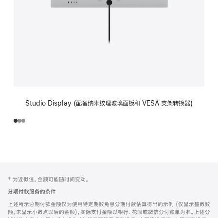
Studio Display (配备纳米纹理玻璃面板和 VESA 支架转换器)
网
脚
‡ 为近似值。金额可能随时间变动。
注
页
分期付款服务的条件
页
上述所示分期付款金额仅为使用特定期数免息分期付款估算得出的示例 (仅显示整数数
脚
额，未显示小数点以后的金额)，实际支付金额以银行、花呗或微信分付账单为准。上述分