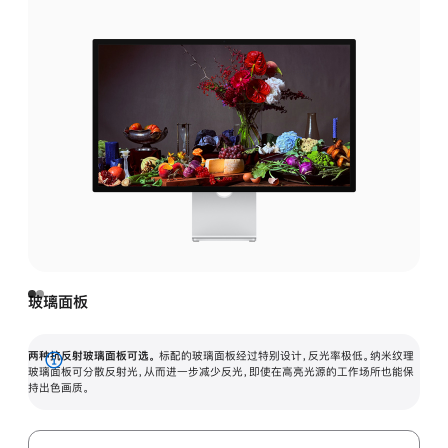
玻璃面板
两种抗反射玻璃面板可选。
标配的玻璃面板经过特别设计，反光率极低。纳米纹理
展
玻璃面板可分散反射光，从而进一步减少反光，即使在高亮光源的工作场所也能保
持出色画质。
开