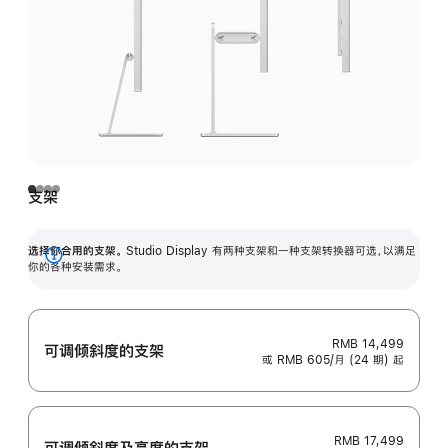
支架
选择你合用的支架。
Studio Display 有两种支架和一种支架转换器可选，以满足
展
你的各种安装需求。
开
RMB 14,499
可调倾斜度的支架
或 RMB 605/月 (24 期) 起
RMB 17,499
可调倾斜度及高‍度的支‍架