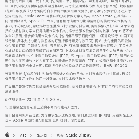
期付款方案由信用卡发卡机构 (包括但不限于招商银行、中国建设银行、中国工商银行
等，具体支持分期付款服务的可选择银行及对应分期付款方案请见付款页面)、蚂蚁金服
(花呗) 以及微信分付面向符合条件的中国大陆居民提供。部分银行会要求你通过支付
宝完成购买。Apple Store 零售店的分期付款方案可能与 Apple Store 在线商店不
同，请到店咨询 Specialist 专家。所有银行信用卡分期均需经你的信用卡发卡机构批
准；对于花呗分期，需经蚂蚁金服批准；对于微信分付分期，需经微信分付批准。如果你选
择的分期付款方案未获得信用卡发卡机构、蚂蚁金服或微信分付的批准，Apple 将不会
被告知原因。请参阅信用卡发卡机构 (包括但不限于招商银行、中国建设银行、中国工商
银行等，具体支持分期付款服务的可选择银行请见付款页面) 网站、支付宝网站和微信
分付服务页面，了解相关条件、费用和收费。订单可能需要满足特定金额要求，不同免息
分期期数对应的最低限额可能有所不同。上述分期付款服务只适用于个人消费者。企业
和教育机构客户、企业员工购买计划 (EPP) 和 Apple 员工购买计划 (EPP) 适用的分
期付款方案可能与上述方案不同，详情请参见教育商店、EPP 在线商店和企业商店。公
司信用卡无资格申请分期。招商银行分期付款单笔订单最高限额为 RMB 150000。
当商品有货并/或发货时，购物金额将计入你的信用卡、支付宝或微信分付账单。相关财
务费用将显示在你的信用卡对账单、支付宝或微信账户中。
产品按广告宣传价或标价提供分期付款服务。价格包含增值税。所有订单均可享受免费
送货服务。
此信息更新于 2026 年 7 月 30 日。
1. 重量依配置和制造工艺的不同而可能有所差异。
我们会使用你所在位置，为你更快显示送货选项。我们通过你的 IP 地址，或者你在上次
访问 Apple 网站时输入的位置信息，找到了你的位置。
Mac
显示器
购买 Studio Display