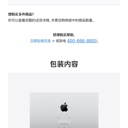
板
-
想购买多件商品？
VESA
你可以查看完整的送货详情，并更改购物袋中的商品数量。
支
架
转
获得购买帮助，
换
立即在线交流
(在
或致电
400-666-8800
。
器
新
的
窗
分
口
包装内容
期
中
付
打
款
开)
选
项)