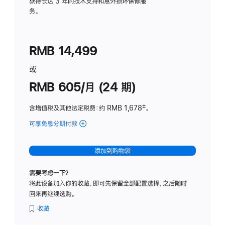
务
获得长达 3 年的技术支持和意外损坏保修服
务。
计
划
(适
RMB 14,499
用
于
或
Studio
RMB 605/月 (24 期)
Display
含增值税及其他法定税费
：约 RMB 1,678
脚
‡。
注
可享免息分期付款
(Studio
Display
-
添加到购物袋
纳
米
需要考虑一下？
纹
将此设备加入你的收藏，即可先保留全部配置选择，之后随时
理
回来再继续选购。
玻
璃
收藏
面