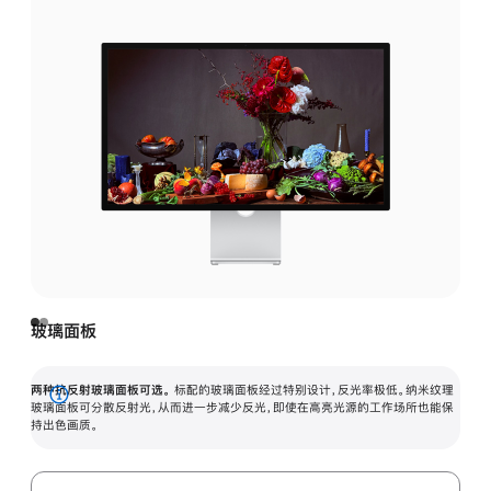
玻璃面板
两种抗反射玻璃面板可选。
标配的玻璃面板经过特别设计，反光率极低。纳米纹理
展
玻璃面板可分散反射光，从而进一步减少反光，即使在高亮光源的工作场所也能保
持出色画质。
开