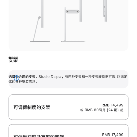
支架
选择你合用的支架。
Studio Display 有两种支架和一种支架转换器可选，以满足
展
你的各种安装需求。
开
RMB 14,499
可调倾斜度的支架
或 RMB 605/月 (24 期) 起
RMB 17,499
可调倾斜度及高‍度的支‍架