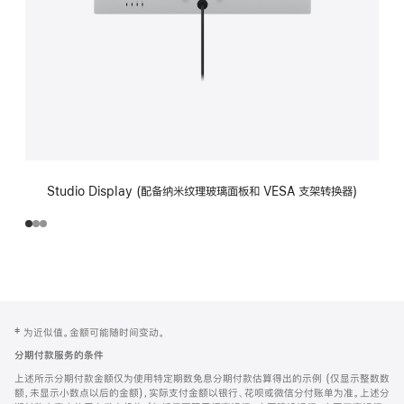
Studio Display (配备纳米纹理玻璃面板和 VESA 支架转换器)
网
脚
‡ 为近似值。金额可能随时间变动。
注
页
分期付款服务的条件
页
上述所示分期付款金额仅为使用特定期数免息分期付款估算得出的示例 (仅显示整数数
脚
额，未显示小数点以后的金额)，实际支付金额以银行、花呗或微信分付账单为准。上述分