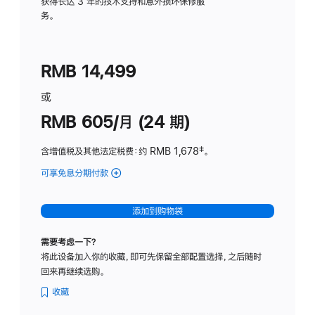
务
获得长达 3 年的技术支持和意外损坏保修服
务。
计
划
(适
RMB 14,499
用
于
或
Studio
RMB 605/月 (24 期)
Display
含增值税及其他法定税费
：约 RMB 1,678
脚
‡。
注
可享免息分期付款
(Studio
Display
-
添加到购物袋
纳
米
需要考虑一下？
纹
将此设备加入你的收藏，即可先保留全部配置选择，之后随时
理
回来再继续选购。
玻
璃
收藏
面