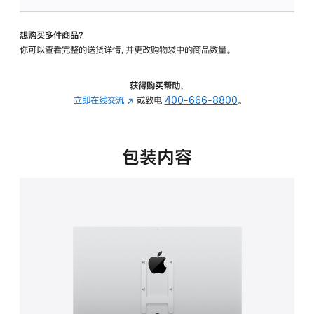
板
-
想购买多件商品？
VESA
你可以查看完整的送货详情，并更改购物袋中的商品数量。
支
架
转
获得购买帮助，
换
立即在线交流
(在
或致电
400-666-8800
。
器
新
的
窗
分
口
包装内容
期
中
付
打
款
开)
选
项)