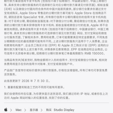
期付款方案由信用卡发卡机构 (包括但不限于招商银行、中国建设银行、中国工商银行
等，具体支持分期付款服务的可选择银行及对应分期付款方案请见付款页面)、蚂蚁金服
(花呗) 以及微信分付面向符合条件的中国大陆居民提供。部分银行会要求你通过支付
宝完成购买。Apple Store 零售店的分期付款方案可能与 Apple Store 在线商店不
同，请到店咨询 Specialist 专家。所有银行信用卡分期均需经你的信用卡发卡机构批
准；对于花呗分期，需经蚂蚁金服批准；对于微信分付分期，需经微信分付批准。如果你选
择的分期付款方案未获得信用卡发卡机构、蚂蚁金服或微信分付的批准，Apple 将不会
被告知原因。请参阅信用卡发卡机构 (包括但不限于招商银行、中国建设银行、中国工商
银行等，具体支持分期付款服务的可选择银行请见付款页面) 网站、支付宝网站和微信
分付服务页面，了解相关条件、费用和收费。订单可能需要满足特定金额要求，不同免息
分期期数对应的最低限额可能有所不同。上述分期付款服务只适用于个人消费者。企业
和教育机构客户、企业员工购买计划 (EPP) 和 Apple 员工购买计划 (EPP) 适用的分
期付款方案可能与上述方案不同，详情请参见教育商店、EPP 在线商店和企业商店。公
司信用卡无资格申请分期。招商银行分期付款单笔订单最高限额为 RMB 150000。
当商品有货并/或发货时，购物金额将计入你的信用卡、支付宝或微信分付账单。相关财
务费用将显示在你的信用卡对账单、支付宝或微信账户中。
产品按广告宣传价或标价提供分期付款服务。价格包含增值税。所有订单均可享受免费
送货服务。
此信息更新于 2026 年 7 月 30 日。
1. 重量依配置和制造工艺的不同而可能有所差异。
我们会使用你所在位置，为你更快显示送货选项。我们通过你的 IP 地址，或者你在上次
访问 Apple 网站时输入的位置信息，找到了你的位置。
Mac
显示器
购买 Studio Display