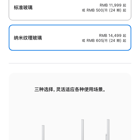
RMB 11,999
起
标准玻璃
或 RMB 500/月 (24 期) 起
RMB 14,499
起
纳米纹理玻璃
或 RMB 605/月 (24 期) 起
三种选择，灵活适应各种使用场景。
标