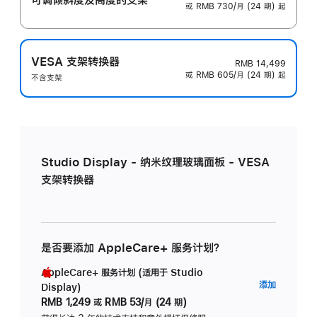
或 RMB 730/月 (24 期) 起
VESA 支架转换器
RMB 14,499
或 RMB 605/月 (24 期) 起
不含支架
Studio Display - 纳米纹理玻璃面板 - VESA
支架转换器
是否要添加 AppleCare+ 服务计划？
AppleCare+ 服务计划 (适用于 Studio
AppleC
添加
Display)
服
RMB 1,249
或
RMB 53/月 (24 期)