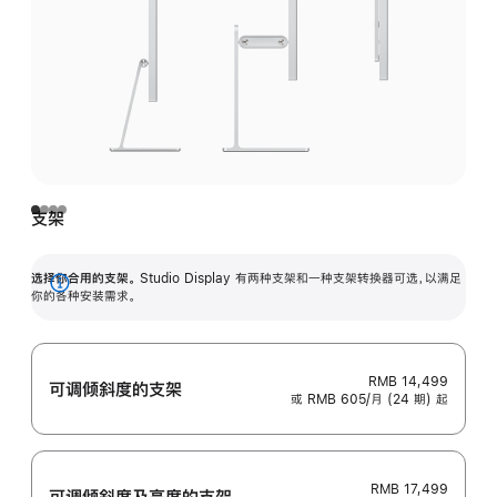
支架
选择你合用的支架。
Studio Display 有两种支架和一种支架转换器可选，以满足
展
你的各种安装需求。
开
RMB 14,499
可调倾斜度的支架
或 RMB 605/月 (24 期) 起
RMB 17,499
可调倾斜度及高‍度的支‍架