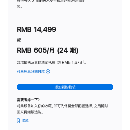
务
获得长达 3 年的技术支持和意外损坏保修服
务。
计
划
(适
RMB 14,499
用
于
或
Studio
RMB 605/月 (24 期)
Display
含增值税及其他法定税费
：约 RMB 1,678
脚
‡。
注
可享免息分期付款
(Studio
Display
-
添加到购物袋
纳
米
需要考虑一下？
纹
将此设备加入你的收藏，即可先保留全部配置选择，之后随时
理
回来再继续选购。
玻
璃
收藏
面