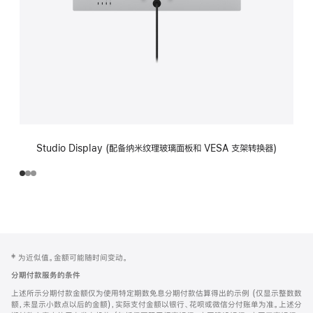
Studio Display (配备纳米纹理玻璃面板和 VESA 支架转换器)
网
脚
‡ 为近似值。金额可能随时间变动。
注
页
分期付款服务的条件
页
上述所示分期付款金额仅为使用特定期数免息分期付款估算得出的示例 (仅显示整数数
脚
额，未显示小数点以后的金额)，实际支付金额以银行、花呗或微信分付账单为准。上述分