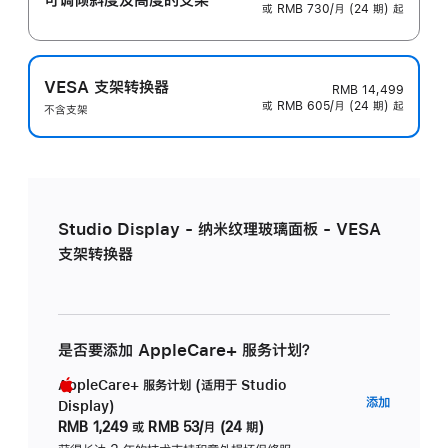
或 RMB 730/月 (24 期) 起
VESA 支架转换器
RMB 14,499
或 RMB 605/月 (24 期) 起
不含支架
Studio Display - 纳米纹理玻璃面板 - VESA
支架转换器
是否要添加 AppleCare+ 服务计划？
AppleCare+ 服务计划 (适用于 Studio
AppleC
添加
Display)
服
RMB 1,249
或
RMB 53/月 (24 期)