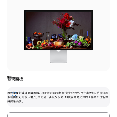
玻璃面板
两种抗反射玻璃面板可选。
标配的玻璃面板经过特别设计，反光率极低。纳米纹理
展
玻璃面板可分散反射光，从而进一步减少反光，即使在高亮光源的工作场所也能保
持出色画质。
开