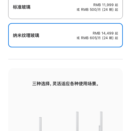
RMB 11,999
起
标准玻璃
或 RMB 500/月 (24 期) 起
RMB 14,499
起
纳米纹理玻璃
或 RMB 605/月 (24 期) 起
三种选择，灵活适应各种使用场景。
标