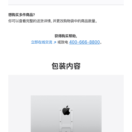
板
-
想购买多件商品？
VESA
你可以查看完整的送货详情，并更改购物袋中的商品数量。
支
架
转
获得购买帮助，
换
立即在线交流
(在
或致电
400-666-8800
。
器
新
的
窗
分
口
包装内容
期
中
付
打
款
开)
选
项)