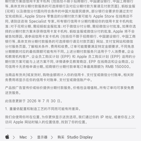
期付款方案由信用卡发卡机构 (包括但不限于招商银行、中国建设银行、中国工商银行
等，具体支持分期付款服务的可选择银行及对应分期付款方案请见付款页面)、蚂蚁金服
(花呗) 以及微信分付面向符合条件的中国大陆居民提供。部分银行会要求你通过支付
宝完成购买。Apple Store 零售店的分期付款方案可能与 Apple Store 在线商店不
同，请到店咨询 Specialist 专家。所有银行信用卡分期均需经你的信用卡发卡机构批
准；对于花呗分期，需经蚂蚁金服批准；对于微信分付分期，需经微信分付批准。如果你选
择的分期付款方案未获得信用卡发卡机构、蚂蚁金服或微信分付的批准，Apple 将不会
被告知原因。请参阅信用卡发卡机构 (包括但不限于招商银行、中国建设银行、中国工商
银行等，具体支持分期付款服务的可选择银行请见付款页面) 网站、支付宝网站和微信
分付服务页面，了解相关条件、费用和收费。订单可能需要满足特定金额要求，不同免息
分期期数对应的最低限额可能有所不同。上述分期付款服务只适用于个人消费者。企业
和教育机构客户、企业员工购买计划 (EPP) 和 Apple 员工购买计划 (EPP) 适用的分
期付款方案可能与上述方案不同，详情请参见教育商店、EPP 在线商店和企业商店。公
司信用卡无资格申请分期。招商银行分期付款单笔订单最高限额为 RMB 150000。
当商品有货并/或发货时，购物金额将计入你的信用卡、支付宝或微信分付账单。相关财
务费用将显示在你的信用卡对账单、支付宝或微信账户中。
产品按广告宣传价或标价提供分期付款服务。价格包含增值税。所有订单均可享受免费
送货服务。
此信息更新于 2026 年 7 月 30 日。
1. 重量依配置和制造工艺的不同而可能有所差异。
我们会使用你所在位置，为你更快显示送货选项。我们通过你的 IP 地址，或者你在上次
访问 Apple 网站时输入的位置信息，找到了你的位置。
Mac
显示器
购买 Studio Display