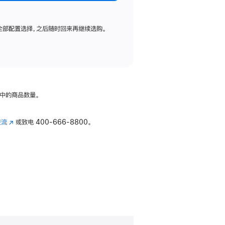
全部配置选择，之后随时回来再继续选购。
中的商品数量。
交流
(在
或致电
400-666-8800。
新
窗
口
中
打
开)