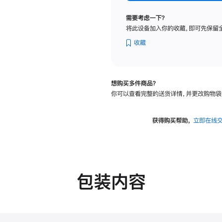
纳
米
需要考虑一下？
纹
将此设备加入你的收藏，即可先保留
理
玻
收藏
璃
面
板
想购买多件商品？
-
你可以查看完整的送货详情，并更改购物袋
VESA
支
架
获得购买帮助，
立即在线
转
换
器
的
分
包装内容
期
付
款
选
项)