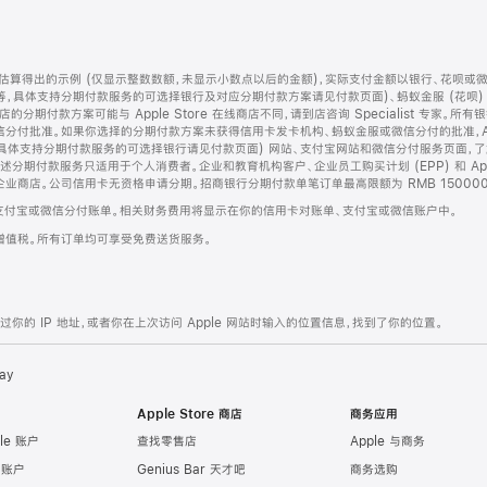
算得出的示例 (仅显示整数数额，未显示小数点以后的金额)，实际支付金额以银行、花呗或
等，具体支持分期付款服务的可选择银行及对应分期付款方案请见付款页面)、蚂蚁金服 (花呗
售店的分期付款方案可能与 Apple Store 在线商店不同，请到店咨询 Specialist 专
分付批准。如果你选择的分期付款方案未获得信用卡发卡机构、蚂蚁金服或微信分付的批准，Ap
具体支持分期付款服务的可选择银行请见付款页面) 网站、支付宝网站和微信分付服务页面，
期付款服务只适用于个人消费者。企业和教育机构客户、企业员工购买计划 (EPP) 和 Appl
企业商店。公司信用卡无资格申请分期。招商银行分期付款单笔订单最高限额为 RMB 150000
支付宝或微信分付账单。相关财务费用将显示在你的信用卡对账单、支付宝或微信账户中。
增值税。所有订单均可享受免费送货服务。
的 IP 地址，或者你在上次访问 Apple 网站时输入的位置信息，找到了你的位置。
ay
Apple Store 商店
商务应用
le 账户
查找零售店
Apple 与商务
e 账户
Genius Bar 天才吧
商务选购