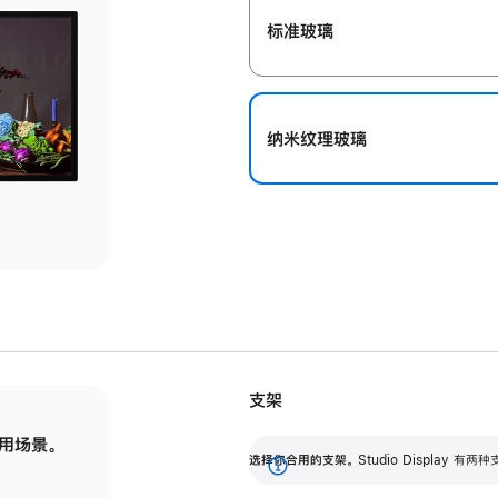
标准玻璃
纳米纹理玻璃
支架
用场景。
标配可调倾斜度的支架，提供 30 度的倾斜度
选
选择你合用的支架。
Studio Display
调节范围。
展