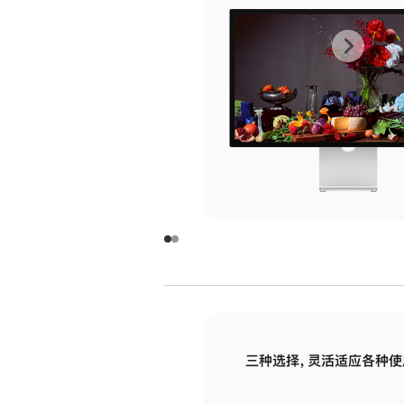
上
下
一
一
张
张
图
图
库
库
图
图
片
片
-
-
玻
玻
璃
璃
三种选择，灵活适应各种使
面
面
板
板