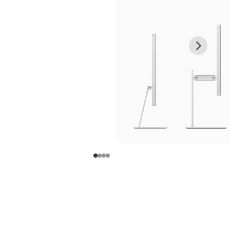
上
下
一
一
张
张
图
图
库
库
图
图
片
片
-
-
支
支
架
架