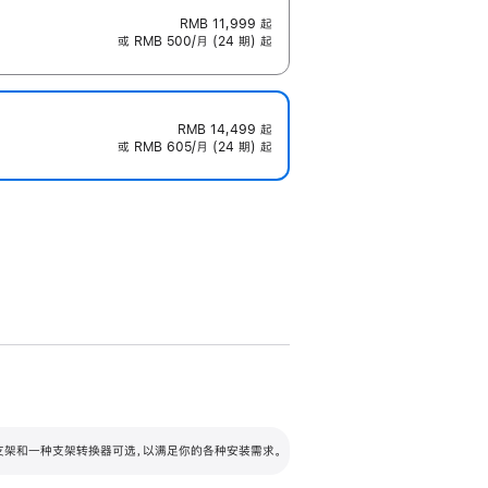
RMB 11,999
起
或 RMB 500/月 (24 期) 起
RMB 14,499
起
或 RMB 605/月 (24 期) 起
配可调倾斜度及高度的支架，额外增加 105
VESA 支架转换器
 有两种支架和一种支架转换器可选，以满足你的各种安装需求。
毫米的高度调节范围。
容的支架 (未随附)