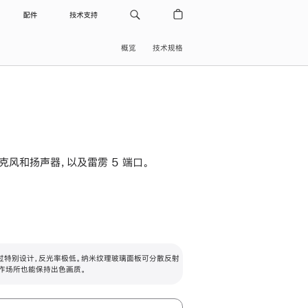
配件
技术支持
概览
技术规格
级麦克风和扬声器，以及雷雳 5 端口。
过特别设计，反光率极低。纳米纹理玻璃面板可分散反射
作场所也能保持出色画质。