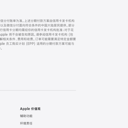
微信分付账单为准。上述分期付款方案由信用卡发卡机构
) 以及微信分付面向符合条件的中国大陆居民提供。部分
家。所有银行信用卡分期均需经你的信用卡发卡机构批准；对于花
ple 将不会被告知原因。请参阅信用卡发卡机构 (包
了解相关条件、费用和收费。订单可能需要满足特定金额要
e 员工购买计划 (EPP) 适用的分期付款方案可能与
。
Apple 价值观
辅助功能
环境责任