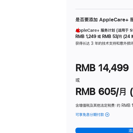
是否要添加 AppleCare+
AppleCare+ 服务计划 (适用于 Stu
RMB 1,249
或
RMB 53/月 (24 
获得长达 3 年的技术支持和意外损
RMB 14,499
或
RMB 605/月 (
含增值税及其他法定税费
：约 RMB 1
可享免息分期付款
(Studio
Display
-
添