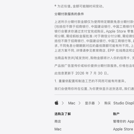
网
脚
‡ 为近似值。金额可能随时间变动。
注
页
分期付款服务的条件
页
上述所示分期付款金额仅为使用特定期数免息分期付款估
脚
(包括但不限于招商银行、中国建设银行、中国工商银行
银行会要求你通过支付宝完成购买。Apple Store 零
呗分期，需经蚂蚁金服批准；对于微信分付分期，需经微信
括但不限于招商银行、中国建设银行、中国工商银行等，
求，不同免息分期期数对应的最低限额可能有所不同。上述分
上述方案不同，详情请参见教育商店、EPP 在线商店和
当商品有货并/或发货时，购物金额将计入你的信用卡、
产品按广告宣传价或标价提供分期付款服务。价格包含
此信息更新于 2026 年 7 月 30 日。
1. 重量依配置和制造工艺的不同而可能有所差异。
我们会使用你所在位置，为你更快显示送货选项。我们通过你
Mac
显示器
购买 Studio Displ
Apple
选购及了解
账户
商店
管理你的 App
Mac
Apple Stor