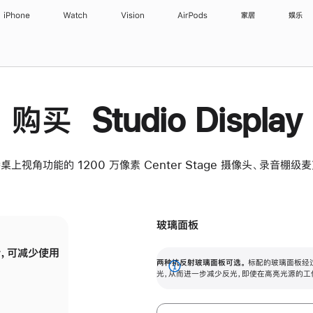
iPhone
Watch
Vision
AirPods
家居
娱乐
购买 Studio Display
桌上视角功能的 1200 万像素 Center Stage 摄像头、录音棚
玻璃面板
，可减少使用
纳米纹理玻璃面板可进一步减少反光，即使在
两种抗反射玻璃面板可选。
标配的玻璃面板经
。
有高亮光源的场所使用，也能保持出色画质。
展
光，从而进一步减少反光，即使在高亮光源的工
开