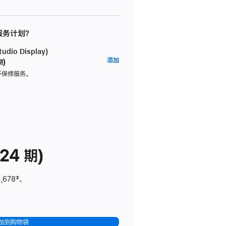
 服务计划？
dio Display)
AppleCare+
添加
期)
服
坏保修服务。
务
计
划
(适
用
于
24 期)
Studio
Display)
,678
脚
‡。
注
加到购物袋