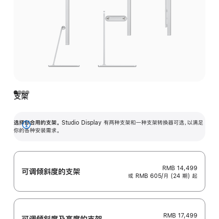
支架
选择你合用的支架。
Studio Display 有两种支架和一种支架转换器可选，以满足
展
你的各种安装需求。
开
RMB 14,499
可调倾斜度的支架
或 RMB 605/月 (24 期) 起
RMB 17,499
可调倾斜度及高‍度的支‍架