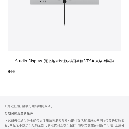
Studio Display (配备纳米纹理玻璃面板和 VESA 支架转换器)
网
脚
‡ 为近似值。金额可能随时间变动。
注
页
分期付款服务的条件
页
上述所示分期付款金额仅为使用特定期数免息分期付款估算得出的示例 (仅显示整数数
脚
额，未显示小数点以后的金额)，实际支付金额以银行、花呗或微信分付账单为准。上述分