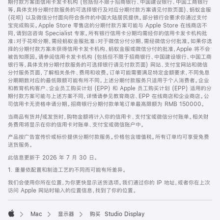
期付款方案由信用卡发卡机构 (包括但不限于招商银行、中国建设银行、中国工商银行
等，具体支持分期付款服务的可选择银行及对应分期付款方案请见付款页面)、蚂蚁金服
(花呗) 以及微信分付面向符合条件的中国大陆居民提供。部分银行会要求你通过支付
宝完成购买。Apple Store 零售店的分期付款方案可能与 Apple Store 在线商店不
同，请到店咨询 Specialist 专家。所有银行信用卡分期均需经你的信用卡发卡机构批
准；对于花呗分期，需经蚂蚁金服批准；对于微信分付分期，需经微信分付批准。如果你选
择的分期付款方案未获得信用卡发卡机构、蚂蚁金服或微信分付的批准，Apple 将不会
被告知原因。请参阅信用卡发卡机构 (包括但不限于招商银行、中国建设银行、中国工商
银行等，具体支持分期付款服务的可选择银行请见付款页面) 网站、支付宝网站和微信
分付服务页面，了解相关条件、费用和收费。订单可能需要满足特定金额要求，不同免息
分期期数对应的最低限额可能有所不同。上述分期付款服务只适用于个人消费者。企业
和教育机构客户、企业员工购买计划 (EPP) 和 Apple 员工购买计划 (EPP) 适用的分
期付款方案可能与上述方案不同，详情请参见教育商店、EPP 在线商店和企业商店。公
司信用卡无资格申请分期。招商银行分期付款单笔订单最高限额为 RMB 150000。
当商品有货并/或发货时，购物金额将计入你的信用卡、支付宝或微信分付账单。相关财
务费用将显示在你的信用卡对账单、支付宝或微信账户中。
产品按广告宣传价或标价提供分期付款服务。价格包含增值税。所有订单均可享受免费
送货服务。
此信息更新于 2026 年 7 月 30 日。
1. 重量依配置和制造工艺的不同而可能有所差异。
我们会使用你所在位置，为你更快显示送货选项。我们通过你的 IP 地址，或者你在上次
访问 Apple 网站时输入的位置信息，找到了你的位置。
Mac
显示器
购买 Studio Display