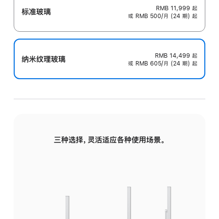
RMB 11,999
起
标准玻璃
或 RMB 500/月 (24 期) 起
RMB 14,499
起
纳米纹理玻璃
或 RMB 605/月 (24 期) 起
三种选择，灵活适应各种使用场景。
标