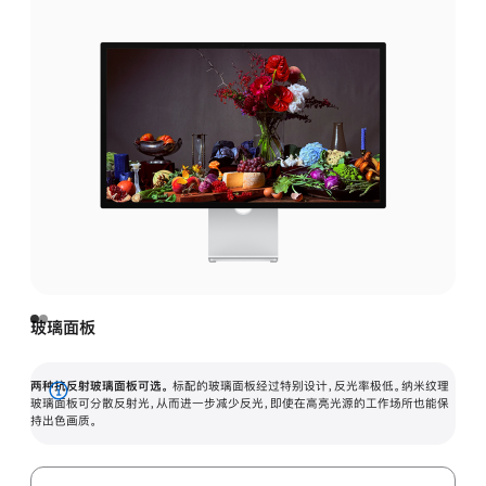
玻璃面板
两种抗反射玻璃面板可选。
标配的玻璃面板经过特别设计，反光率极低。纳米纹理
展
玻璃面板可分散反射光，从而进一步减少反光，即使在高亮光源的工作场所也能保
持出色画质。
开