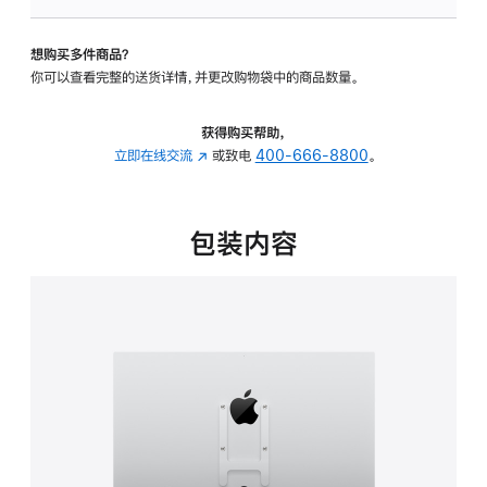
板
-
想购买多件商品？
VESA
你可以查看完整的送货详情，并更改购物袋中的商品数量。
支
架
转
获得购买帮助，
换
立即在线交流
(在
或致电
400-666-8800
。
器
新
的
窗
分
口
包装内容
期
中
付
打
款
开)
选
项)