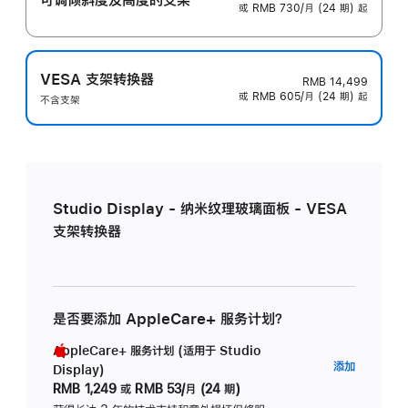
或 RMB 730/月 (24 期) 起
VESA 支架转换器
RMB 14,499
或 RMB 605/月 (24 期) 起
不含支架
Studio Display - 纳米纹理玻璃面板 - VESA
支架转换器
是否要添加 AppleCare+ 服务计划？
AppleCare+ 服务计划 (适用于 Studio
AppleC
添加
Display)
服
RMB 1,249
或
RMB 53/月 (24 期)