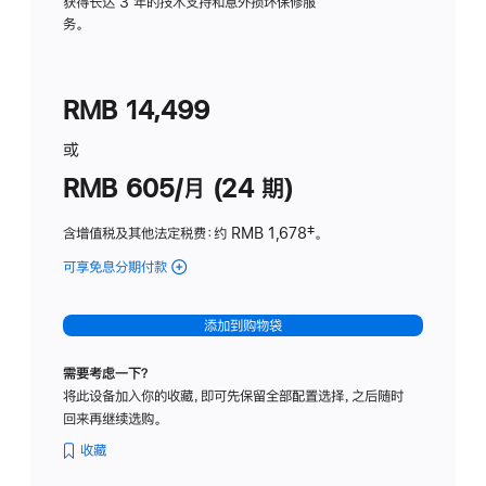
务
获得长达 3 年的技术支持和意外损坏保修服
务。
计
划
(适
RMB 14,499
用
于
或
Studio
RMB 605/月 (24 期)
Display
含增值税及其他法定税费
：约 RMB 1,678
脚
‡。
注
可享免息分期付款
(Studio
Display
-
添加到购物袋
纳
米
需要考虑一下？
纹
将此设备加入你的收藏，即可先保留全部配置选择，之后随时
理
回来再继续选购。
玻
璃
收藏
面