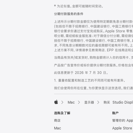
网
脚
‡ 为近似值。金额可能随时间变动。
注
页
分期付款服务的条件
页
上述所示分期付款金额仅为使用特定期数免息分期付款估
脚
(包括但不限于招商银行、中国建设银行、中国工商银行
银行会要求你通过支付宝完成购买。Apple Store 零
呗分期，需经蚂蚁金服批准；对于微信分付分期，需经微信
括但不限于招商银行、中国建设银行、中国工商银行等，
求，不同免息分期期数对应的最低限额可能有所不同。上述分
上述方案不同，详情请参见教育商店、EPP 在线商店和
当商品有货并/或发货时，购物金额将计入你的信用卡、
产品按广告宣传价或标价提供分期付款服务。价格包含
此信息更新于 2026 年 7 月 30 日。
1. 重量依配置和制造工艺的不同而可能有所差异。
我们会使用你所在位置，为你更快显示送货选项。我们通过你
Mac
显示器
购买 Studio Displ
Apple
选购及了解
账户
商店
管理你的 App
Mac
Apple Stor