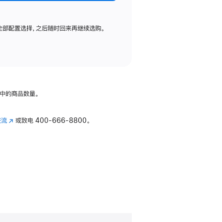
全部配置选择，之后随时回来再继续选购。
中的商品数量。
交流
(在
或致电
400-666-8800。
新
窗
口
中
打
开)