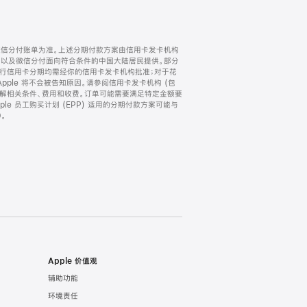
微信分付账单为准。上述分期付款方案由信用卡发卡机构
) 以及微信分付面向符合条件的中国大陆居民提供。部分
家。所有银行信用卡分期均需经你的信用卡发卡机构批准；对于花
ple 将不会被告知原因。请参阅信用卡发卡机构 (包
了解相关条件、费用和收费。订单可能需要满足特定金额要
e 员工购买计划 (EPP) 适用的分期付款方案可能与
。
Apple 价值观
辅助功能
环境责任