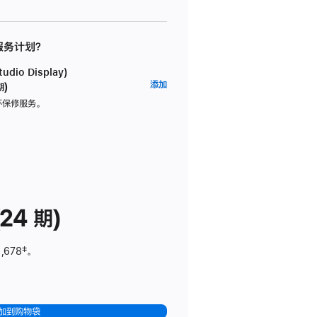
 服务计划？
dio Display)
AppleCare+
添加
期)
服
坏保修服务。
务
计
划
(适
用
于
24 期)
Studio
Display)
,678
脚
‡。
注
加到购物袋