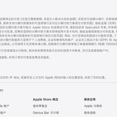
算得出的示例 (仅显示整数数额，未显示小数点以后的金额)，实际支付金额以银行、花呗或
等，具体支持分期付款服务的可选择银行及对应分期付款方案请见付款页面)、蚂蚁金服 (花呗
售店的分期付款方案可能与 Apple Store 在线商店不同，请到店咨询 Specialist 专
分付批准。如果你选择的分期付款方案未获得信用卡发卡机构、蚂蚁金服或微信分付的批准，Ap
具体支持分期付款服务的可选择银行请见付款页面) 网站、支付宝网站和微信分付服务页面，
期付款服务只适用于个人消费者。企业和教育机构客户、企业员工购买计划 (EPP) 和 Appl
企业商店。公司信用卡无资格申请分期。招商银行分期付款单笔订单最高限额为 RMB 150000
支付宝或微信分付账单。相关财务费用将显示在你的信用卡对账单、支付宝或微信账户中。
增值税。所有订单均可享受免费送货服务。
的 IP 地址，或者你在上次访问 Apple 网站时输入的位置信息，找到了你的位置。
ay
Apple Store 商店
商务应用
le 账户
查找零售店
Apple 与商务
e 账户
Genius Bar 天才吧
商务选购