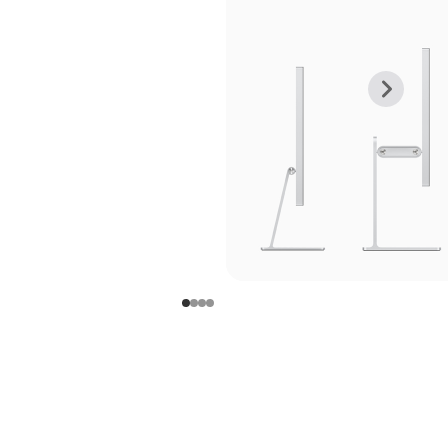
上
下
一
一
张
张
图
图
库
库
图
图
片
片
-
-
支
支
架
架