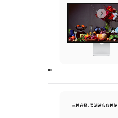
上
下
一
一
张
张
图
图
库
库
图
图
片
片
-
-
玻
玻
璃
璃
三种选择，灵活适应各种使
面
面
板
板