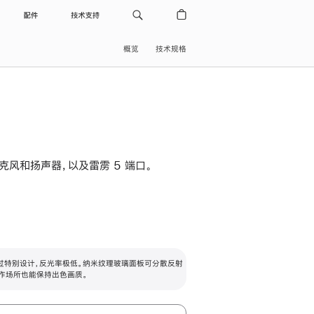
配件
技术支持
概览
技术规格
级麦克风和扬声器，以及雷雳 5 端口。
过特别设计，反光率极低。纳米纹理玻璃面板可分散反射
作场所也能保持出色画质。