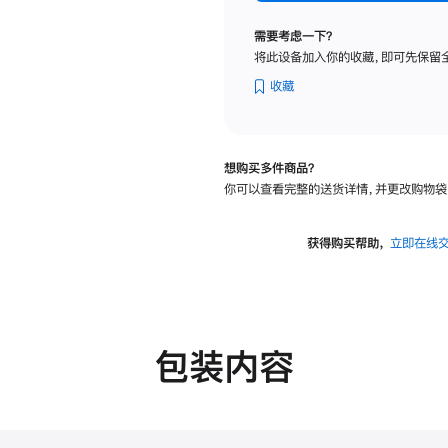
纳
米
需要考虑一下？
纹
将此设备加入你的收藏，即可先保留
理
玻
收藏
璃
面
板
想购买多件商品？
-
你可以查看完整的送货详情，并更改购物袋
VESA
支
架
获得购买帮助，
立即在线
转
换
器
的
分
包装内容
期
付
款
选
项)