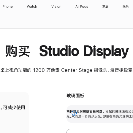
iPhone
Watch
Vision
AirPods
家居
娱乐
购买 Studio Display
桌上视角功能的 1200 万像素 Center Stage 摄像头、录音棚
玻璃面板
，可减少使用
纳米纹理玻璃面板可进一步减少反光，即使在
两种抗反射玻璃面板可选。
标配的玻璃面板经
。
有高亮光源的场所使用，也能保持出色画质。
展
光，从而进一步减少反光，即使在高亮光源的工
开