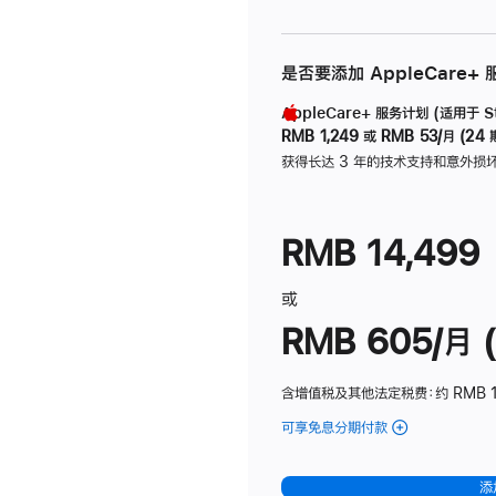
是否要添加 AppleCare+
AppleCare+ 服务计划 (适用于 Stu
RMB 1,249
或
RMB 53/月 (24 
获得长达 3 年的技术支持和意外损
RMB 14,499
或
RMB 605/月 (
含增值税及其他法定税费
：约 RMB 1
可享免息分期付款
(Studio
Display
-
添