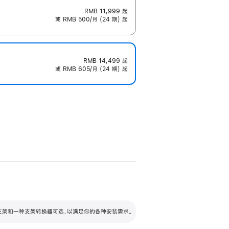
RMB 11,999
起
或 RMB 500/月 (24 期) 起
RMB 14,499
起
或 RMB 605/月 (24 期) 起
配可调倾斜度及高度的支架，额外增加 105
VESA 支架转换器
 有两种支架和一种支架转换器可选，以满足你的各种安装需求。
毫米的高度调节范围。
容的支架 (未随附)