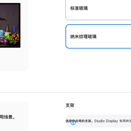
标准玻璃
纳米纹理玻璃
支架
用场景。
标配可调倾斜度的支架，提供 30 度的倾斜度
选
选择你合用的支架。
Studio Display
调节范围。
展