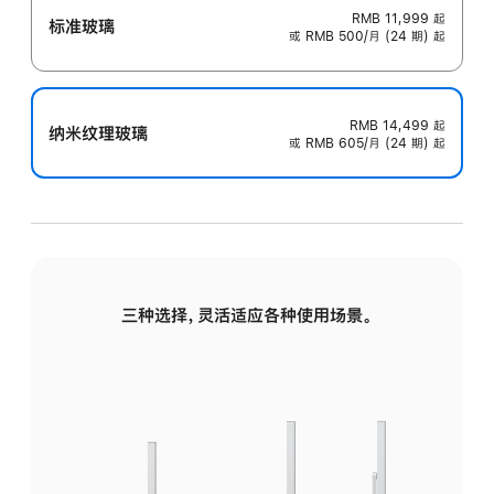
RMB 11,999
起
标准玻璃
或 RMB 500/月 (24 期) 起
RMB 14,499
起
纳米纹理玻璃
或 RMB 605/月 (24 期) 起
三种选择，灵活适应各种使用场景。
标