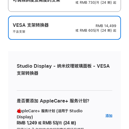
或 RMB 730/月 (24 期) 起
VESA 支架转换器
RMB 14,499
或 RMB 605/月 (24 期) 起
不含支架
Studio Display - 纳米纹理玻璃面板 - VESA
支架转换器
是否要添加 AppleCare+ 服务计划？
AppleCare+ 服务计划 (适用于 Studio
AppleC
添加
Display)
服
RMB 1,249
或
RMB 53/月 (24 期)