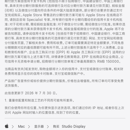
期付款方案由信用卡发卡机构 (包括但不限于招商银行、中国建设银行、中国工商银行
等，具体支持分期付款服务的可选择银行及对应分期付款方案请见付款页面)、蚂蚁金服
(花呗) 以及微信分付面向符合条件的中国大陆居民提供。部分银行会要求你通过支付
宝完成购买。Apple Store 零售店的分期付款方案可能与 Apple Store 在线商店不
同，请到店咨询 Specialist 专家。所有银行信用卡分期均需经你的信用卡发卡机构批
准；对于花呗分期，需经蚂蚁金服批准；对于微信分付分期，需经微信分付批准。如果你选
择的分期付款方案未获得信用卡发卡机构、蚂蚁金服或微信分付的批准，Apple 将不会
被告知原因。请参阅信用卡发卡机构 (包括但不限于招商银行、中国建设银行、中国工商
银行等，具体支持分期付款服务的可选择银行请见付款页面) 网站、支付宝网站和微信
分付服务页面，了解相关条件、费用和收费。订单可能需要满足特定金额要求，不同免息
分期期数对应的最低限额可能有所不同。上述分期付款服务只适用于个人消费者。企业
和教育机构客户、企业员工购买计划 (EPP) 和 Apple 员工购买计划 (EPP) 适用的分
期付款方案可能与上述方案不同，详情请参见教育商店、EPP 在线商店和企业商店。公
司信用卡无资格申请分期。招商银行分期付款单笔订单最高限额为 RMB 150000。
当商品有货并/或发货时，购物金额将计入你的信用卡、支付宝或微信分付账单。相关财
务费用将显示在你的信用卡对账单、支付宝或微信账户中。
产品按广告宣传价或标价提供分期付款服务。价格包含增值税。所有订单均可享受免费
送货服务。
此信息更新于 2026 年 7 月 30 日。
1. 重量依配置和制造工艺的不同而可能有所差异。
我们会使用你所在位置，为你更快显示送货选项。我们通过你的 IP 地址，或者你在上次
访问 Apple 网站时输入的位置信息，找到了你的位置。
Mac
显示器
购买 Studio Display