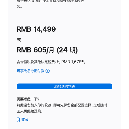
务
获得长达 3 年的技术支持和意外损坏保修服
务。
计
划
(适
RMB 14,499
用
于
或
Studio
RMB 605/月 (24 期)
Display
含增值税及其他法定税费
：约 RMB 1,678
脚
‡。
注
可享免息分期付款
(Studio
Display
-
添加到购物袋
纳
米
需要考虑一下？
纹
将此设备加入你的收藏，即可先保留全部配置选择，之后随时
理
回来再继续选购。
玻
璃
收藏
面