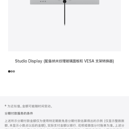
Studio Display (配备纳米纹理玻璃面板和 VESA 支架转换器)
网
脚
‡ 为近似值。金额可能随时间变动。
注
页
分期付款服务的条件
页
上述所示分期付款金额仅为使用特定期数免息分期付款估算得出的示例 (仅显示整数数
脚
额，未显示小数点以后的金额)，实际支付金额以银行、花呗或微信分付账单为准。上述分