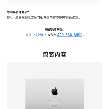
板
-
想购买多件商品？
VESA
你可以查看完整的送货详情，并更改购物袋中的商品数量。
支
架
转
获得购买帮助，
换
立即在线交流
(在
或致电
400-666-8800
。
器
新
的
窗
分
口
包装内容
期
中
付
打
款
开)
选
项)