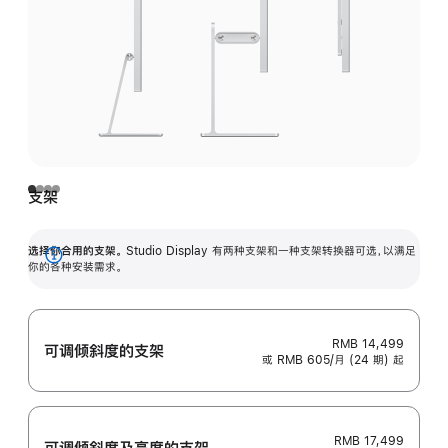
支架
选择你合用的支架。
Studio Display 有两种支架和一种支架转换器可选，以满足
展
你的各种安装需求。
开
RMB 14,499
可调倾斜度的支架
或 RMB 605/月 (24 期) 起
RMB 17,499
可调倾斜度及高‍度的支‍架