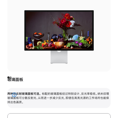
玻璃面板
两种抗反射玻璃面板可选。
标配的玻璃面板经过特别设计，反光率极低。纳米纹理
展
玻璃面板可分散反射光，从而进一步减少反光，即使在高亮光源的工作场所也能保
持出色画质。
开