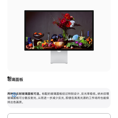
玻璃面板
两种抗反射玻璃面板可选。
标配的玻璃面板经过特别设计，反光率极低。纳米纹理
展
玻璃面板可分散反射光，从而进一步减少反光，即使在高亮光源的工作场所也能保
持出色画质。
开