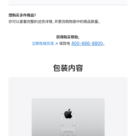
板
-
想购买多件商品？
VESA
你可以查看完整的送货详情，并更改购物袋中的商品数量。
支
架
转
获得购买帮助，
换
立即在线交流
(在
或致电
400-666-8800
。
器
新
的
窗
分
口
包装内容
期
中
付
打
款
开)
选
项)