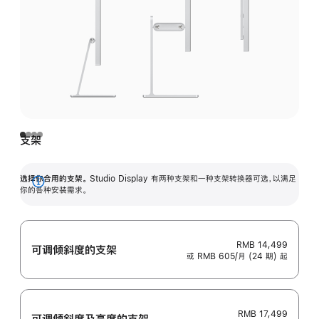
支架
选择你合用的支架。
Studio Display 有两种支架和一种支架转换器可选，以满足
展
你的各种安装需求。
开
RMB 14,499
可调倾斜度的支架
或 RMB 605/月 (24 期) 起
RMB 17,499
可调倾斜度及高‍度的支‍架