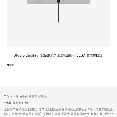
Studio Display (配备纳米纹理玻璃面板和 VESA 支架转换器)
网
脚
‡ 为近似值。金额可能随时间变动。
注
页
分期付款服务的条件
页
上述所示分期付款金额仅为使用特定期数免息分期付款估算得出的示例 (仅显示整数数
脚
额，未显示小数点以后的金额)，实际支付金额以银行、花呗或微信分付账单为准。上述分