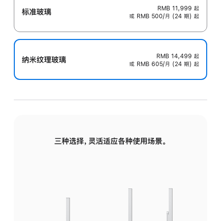
RMB 11,999
起
标准玻璃
或 RMB 500/月 (24 期) 起
RMB 14,499
起
纳米纹理玻璃
或 RMB 605/月 (24 期) 起
三种选择，灵活适应各种使用场景。
标