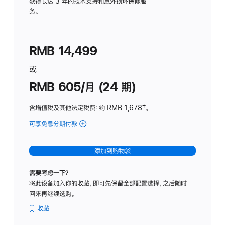
务
获得长达 3 年的技术支持和意外损坏保修服
务。
计
划
(适
RMB 14,499
用
于
或
Studio
RMB 605/月 (24 期)
Display
含增值税及其他法定税费
：约 RMB 1,678
脚
‡。
注
可享免息分期付款
(Studio
Display
-
添加到购物袋
纳
米
需要考虑一下？
纹
将此设备加入你的收藏，即可先保留全部配置选择，之后随时
理
回来再继续选购。
玻
璃
收藏
面