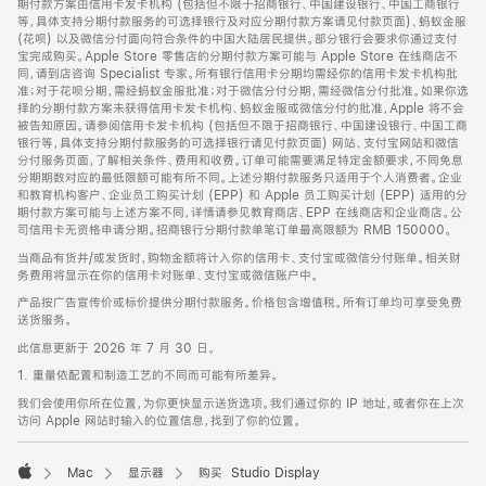
期付款方案由信用卡发卡机构 (包括但不限于招商银行、中国建设银行、中国工商银行
等，具体支持分期付款服务的可选择银行及对应分期付款方案请见付款页面)、蚂蚁金服
(花呗) 以及微信分付面向符合条件的中国大陆居民提供。部分银行会要求你通过支付
宝完成购买。Apple Store 零售店的分期付款方案可能与 Apple Store 在线商店不
同，请到店咨询 Specialist 专家。所有银行信用卡分期均需经你的信用卡发卡机构批
准；对于花呗分期，需经蚂蚁金服批准；对于微信分付分期，需经微信分付批准。如果你选
择的分期付款方案未获得信用卡发卡机构、蚂蚁金服或微信分付的批准，Apple 将不会
被告知原因。请参阅信用卡发卡机构 (包括但不限于招商银行、中国建设银行、中国工商
银行等，具体支持分期付款服务的可选择银行请见付款页面) 网站、支付宝网站和微信
分付服务页面，了解相关条件、费用和收费。订单可能需要满足特定金额要求，不同免息
分期期数对应的最低限额可能有所不同。上述分期付款服务只适用于个人消费者。企业
和教育机构客户、企业员工购买计划 (EPP) 和 Apple 员工购买计划 (EPP) 适用的分
期付款方案可能与上述方案不同，详情请参见教育商店、EPP 在线商店和企业商店。公
司信用卡无资格申请分期。招商银行分期付款单笔订单最高限额为 RMB 150000。
当商品有货并/或发货时，购物金额将计入你的信用卡、支付宝或微信分付账单。相关财
务费用将显示在你的信用卡对账单、支付宝或微信账户中。
产品按广告宣传价或标价提供分期付款服务。价格包含增值税。所有订单均可享受免费
送货服务。
此信息更新于 2026 年 7 月 30 日。
1. 重量依配置和制造工艺的不同而可能有所差异。
我们会使用你所在位置，为你更快显示送货选项。我们通过你的 IP 地址，或者你在上次
访问 Apple 网站时输入的位置信息，找到了你的位置。
Mac
显示器
购买 Studio Display