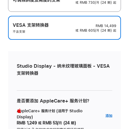
或 RMB 730/月 (24 期) 起
VESA 支架转换器
RMB 14,499
或 RMB 605/月 (24 期) 起
不含支架
Studio Display - 纳米纹理玻璃面板 - VESA
支架转换器
是否要添加 AppleCare+ 服务计划？
AppleCare+ 服务计划 (适用于 Studio
AppleC
添加
Display)
服
RMB 1,249
或
RMB 53/月 (24 期)