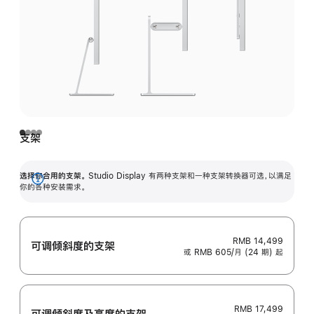
支架
选择你合用的支架。
Studio Display 有两种支架和一种支架转换器可选，以满足
展
你的各种安装需求。
开
RMB 14,499
可调倾斜度的支架
或 RMB 605/月 (24 期) 起
RMB 17,499
可调倾斜度及高‍度的支‍架