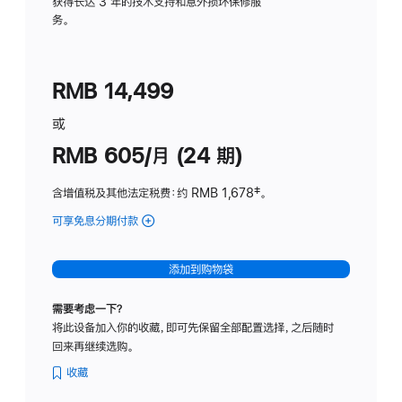
务
获得长达 3 年的技术支持和意外损坏保修服
务。
计
划
(适
RMB 14,499
用
于
或
Studio
RMB 605/月 (24 期)
Display
含增值税及其他法定税费
：约 RMB 1,678
脚
‡。
注
可享免息分期付款
(Studio
Display
-
添加到购物袋
纳
米
需要考虑一下？
纹
将此设备加入你的收藏，即可先保留全部配置选择，之后随时
理
回来再继续选购。
玻
璃
收藏
面