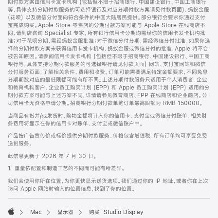
期付款方案由信用卡发卡机构 (包括但不限于招商银行、中国建设银行、中国工商银行
等，具体支持分期付款服务的可选择银行及对应分期付款方案请见付款页面)、蚂蚁金服
(花呗) 以及微信分付面向符合条件的中国大陆居民提供。部分银行会要求你通过支付
宝完成购买。Apple Store 零售店的分期付款方案可能与 Apple Store 在线商店不
同，请到店咨询 Specialist 专家。所有银行信用卡分期均需经你的信用卡发卡机构批
准；对于花呗分期，需经蚂蚁金服批准；对于微信分付分期，需经微信分付批准。如果你选
择的分期付款方案未获得信用卡发卡机构、蚂蚁金服或微信分付的批准，Apple 将不会
被告知原因。请参阅信用卡发卡机构 (包括但不限于招商银行、中国建设银行、中国工商
银行等，具体支持分期付款服务的可选择银行请见付款页面) 网站、支付宝网站和微信
分付服务页面，了解相关条件、费用和收费。订单可能需要满足特定金额要求，不同免息
分期期数对应的最低限额可能有所不同。上述分期付款服务只适用于个人消费者。企业
和教育机构客户、企业员工购买计划 (EPP) 和 Apple 员工购买计划 (EPP) 适用的分
期付款方案可能与上述方案不同，详情请参见教育商店、EPP 在线商店和企业商店。公
司信用卡无资格申请分期。招商银行分期付款单笔订单最高限额为 RMB 150000。
当商品有货并/或发货时，购物金额将计入你的信用卡、支付宝或微信分付账单。相关财
务费用将显示在你的信用卡对账单、支付宝或微信账户中。
产品按广告宣传价或标价提供分期付款服务。价格包含增值税。所有订单均可享受免费
送货服务。
此信息更新于 2026 年 7 月 30 日。
1. 重量依配置和制造工艺的不同而可能有所差异。
我们会使用你所在位置，为你更快显示送货选项。我们通过你的 IP 地址，或者你在上次
访问 Apple 网站时输入的位置信息，找到了你的位置。
Mac
显示器
购买 Studio Display