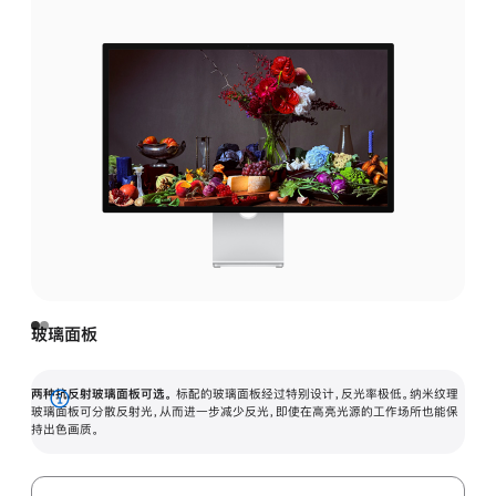
玻璃面板
两种抗反射玻璃面板可选。
标配的玻璃面板经过特别设计，反光率极低。纳米纹理
展
玻璃面板可分散反射光，从而进一步减少反光，即使在高亮光源的工作场所也能保
持出色画质。
开