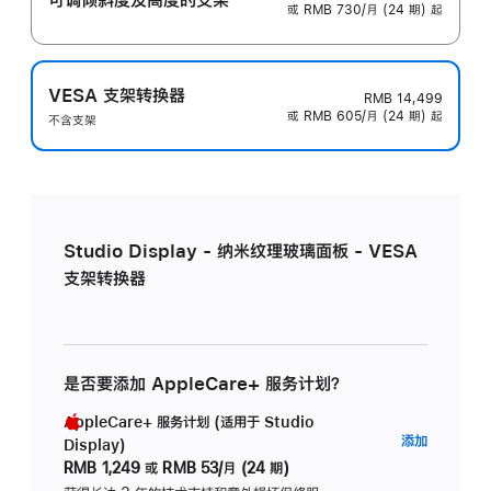
或 RMB 730/月 (24 期) 起
VESA 支架转换器
RMB 14,499
或 RMB 605/月 (24 期) 起
不含支架
Studio Display - 纳米纹理玻璃面板 - VESA
支架转换器
是否要添加 AppleCare+ 服务计划？
AppleCare+ 服务计划 (适用于 Studio
AppleC
添加
Display)
服
RMB 1,249
或
RMB 53/月 (24 期)