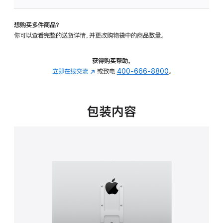
板
-
想购买多件商品？
VESA
你可以查看完整的送货详情，并更改购物袋中的商品数量。
支
架
转
获得购买帮助，
换
立即在线交流
(在
或致电
400-666-8800
。
器
新
的
窗
分
口
包装内容
期
中
付
打
款
开)
选
项)