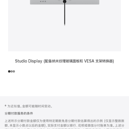
Studio Display (配备纳米纹理玻璃面板和 VESA 支架转换器)
网
脚
‡ 为近似值。金额可能随时间变动。
注
页
分期付款服务的条件
页
上述所示分期付款金额仅为使用特定期数免息分期付款估算得出的示例 (仅显示整数数
脚
额，未显示小数点以后的金额)，实际支付金额以银行、花呗或微信分付账单为准。上述分