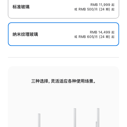
RMB 11,999
起
标准玻璃
或 RMB 500/月 (24 期) 起
RMB 14,499
起
纳米纹理玻璃
或 RMB 605/月 (24 期) 起
三种选择，灵活适应各种使用场景。
标