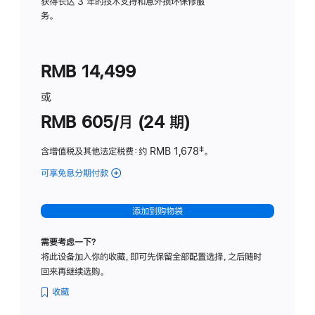
务
获得长达 3 年的技术支持和意外损坏保修服
务。
计
划
(适
RMB 14,499
用
于
或
Studio
RMB 605/月 (24 期)
Display
含增值税及其他法定税费
：约 RMB 1,678
脚
‡。
注
可享免息分期付款
(Studio
Display
-
添加到购物袋
纳
米
需要考虑一下？
纹
将此设备加入你的收藏，即可先保留全部配置选择，之后随时
理
回来再继续选购。
玻
璃
收藏
面