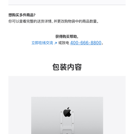
板
-
想购买多件商品？
VESA
你可以查看完整的送货详情，并更改购物袋中的商品数量。
支
架
转
获得购买帮助，
换
立即在线交流
(在
或致电
400-666-8800
。
器
新
的
窗
分
口
包装内容
期
中
付
打
款
开)
选
项)