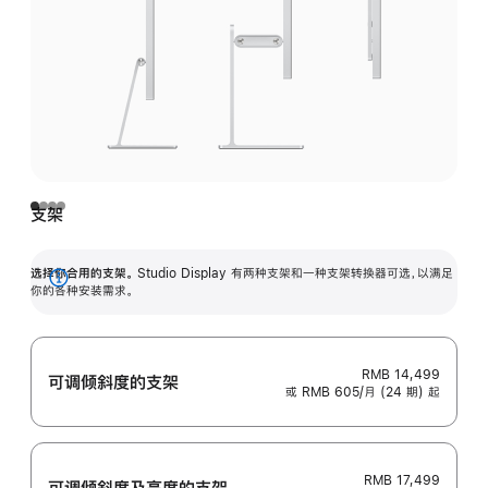
支架
选择你合用的支架。
Studio Display 有两种支架和一种支架转换器可选，以满足
展
你的各种安装需求。
开
RMB 14,499
可调倾斜度的支架
或 RMB 605/月 (24 期) 起
RMB 17,499
可调倾斜度及高‍度的支‍架