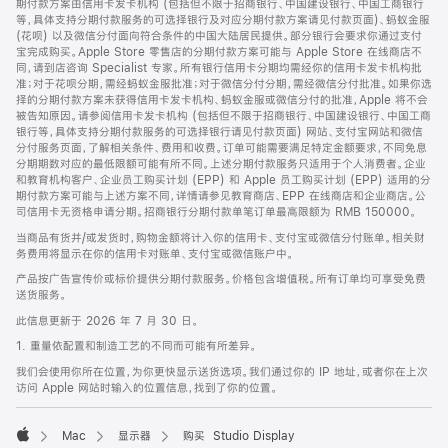
期付款方案由信用卡发卡机构 (包括但不限于招商银行、中国建设银行、中国工商银行
等，具体支持分期付款服务的可选择银行及对应分期付款方案请见付款页面)、蚂蚁金服
(花呗) 以及微信分付面向符合条件的中国大陆居民提供。部分银行会要求你通过支付
宝完成购买。Apple Store 零售店的分期付款方案可能与 Apple Store 在线商店不
同，请到店咨询 Specialist 专家。所有银行信用卡分期均需经你的信用卡发卡机构批
准；对于花呗分期，需经蚂蚁金服批准；对于微信分付分期，需经微信分付批准。如果你选
择的分期付款方案未获得信用卡发卡机构、蚂蚁金服或微信分付的批准，Apple 将不会
被告知原因。请参阅信用卡发卡机构 (包括但不限于招商银行、中国建设银行、中国工商
银行等，具体支持分期付款服务的可选择银行请见付款页面) 网站、支付宝网站和微信
分付服务页面，了解相关条件、费用和收费。订单可能需要满足特定金额要求，不同免息
分期期数对应的最低限额可能有所不同。上述分期付款服务只适用于个人消费者。企业
和教育机构客户、企业员工购买计划 (EPP) 和 Apple 员工购买计划 (EPP) 适用的分
期付款方案可能与上述方案不同，详情请参见教育商店、EPP 在线商店和企业商店。公
司信用卡无资格申请分期。招商银行分期付款单笔订单最高限额为 RMB 150000。
当商品有货并/或发货时，购物金额将计入你的信用卡、支付宝或微信分付账单。相关财
务费用将显示在你的信用卡对账单、支付宝或微信账户中。
产品按广告宣传价或标价提供分期付款服务。价格包含增值税。所有订单均可享受免费
送货服务。
此信息更新于 2026 年 7 月 30 日。
1. 重量依配置和制造工艺的不同而可能有所差异。
我们会使用你所在位置，为你更快显示送货选项。我们通过你的 IP 地址，或者你在上次
访问 Apple 网站时输入的位置信息，找到了你的位置。
Mac
显示器
购买 Studio Display