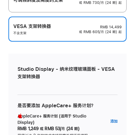
或 RMB 730/月 (24 期) 起
VESA 支架转换器
RMB 14,499
或 RMB 605/月 (24 期) 起
不含支架
Studio Display - 纳米纹理玻璃面板 - VESA
支架转换器
是否要添加 AppleCare+ 服务计划？
AppleCare+ 服务计划 (适用于 Studio
AppleC
添加
Display)
服
RMB 1,249
或
RMB 53/月 (24 期)