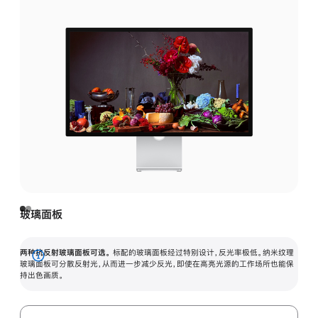
玻璃面板
两种抗反射玻璃面板可选。
标配的玻璃面板经过特别设计，反光率极低。纳米纹理
展
玻璃面板可分散反射光，从而进一步减少反光，即使在高亮光源的工作场所也能保
持出色画质。
开