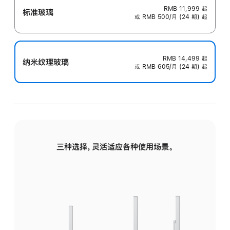
RMB 11,999
起
标准玻璃
或 RMB 500/月 (24 期) 起
RMB 14,499
起
纳米纹理玻璃
或 RMB 605/月 (24 期) 起
三种选择，灵活适应各种使用场景。
标