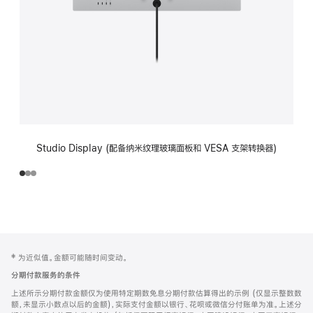
Studio Display (配备纳米纹理玻璃面板和 VESA 支架转换器)
网
脚
‡ 为近似值。金额可能随时间变动。
注
页
分期付款服务的条件
页
上述所示分期付款金额仅为使用特定期数免息分期付款估算得出的示例 (仅显示整数数
脚
额，未显示小数点以后的金额)，实际支付金额以银行、花呗或微信分付账单为准。上述分