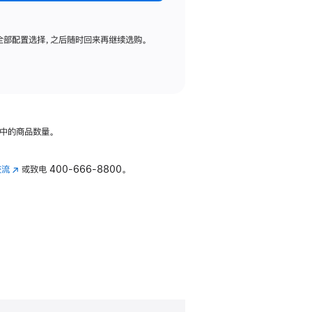
全部配置选择，之后随时回来再继续选购。
中的商品数量。
交流
(在
或致电
400-666-8800。
新
窗
口
中
打
开)