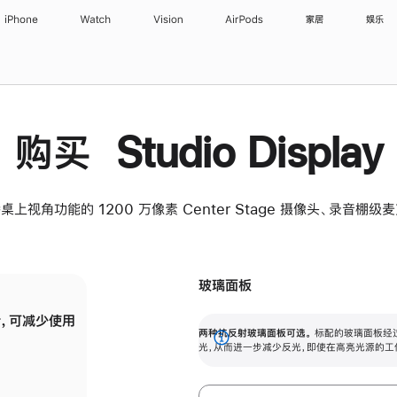
iPhone
Watch
Vision
AirPods
家居
娱乐
购买 Studio Display
桌上视角功能的 1200 万像素 Center Stage 摄像头、录音棚
玻璃面板
，可减少使用
纳米纹理玻璃面板可进一步减少反光，即使在
两种抗反射玻璃面板可选。
标配的玻璃面板经
。
有高亮光源的场所使用，也能保持出色画质。
展
光，从而进一步减少反光，即使在高亮光源的工
开