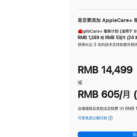
是否要添加 AppleCare+
AppleCare+ 服务计划 (适用于 Stu
RMB 1,249
或
RMB 53/月 (24 
获得长达 3 年的技术支持和意外损
RMB 14,499
或
RMB 605/月 (
含增值税及其他法定税费
：约 RMB 1
可享免息分期付款
(Studio
Display
-
添