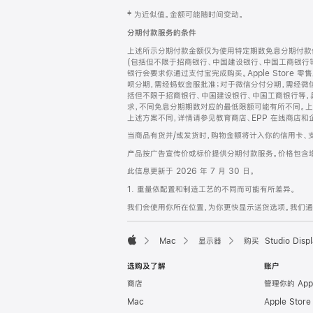
网
脚
‡ 为近似值。金额可能随时间变动。
注
页
分期付款服务的条件
页
上述所示分期付款金额仅为使用特定期数免息分期付款估
脚
(包括但不限于招商银行、中国建设银行、中国工商银行
银行会要求你通过支付宝完成购买。Apple Store 零
呗分期，需经蚂蚁金服批准；对于微信分付分期，需经微信
括但不限于招商银行、中国建设银行、中国工商银行等，
求，不同免息分期期数对应的最低限额可能有所不同。上述分
上述方案不同，详情请参见教育商店、EPP 在线商店和
当商品有货并/或发货时，购物金额将计入你的信用卡、
产品按广告宣传价或标价提供分期付款服务。价格包含
此信息更新于 2026 年 7 月 30 日。
1. 重量依配置和制造工艺的不同而可能有所差异。
我们会使用你所在位置，为你更快显示送货选项。我们通过你
Mac
显示器
购买 Studio Displ
Apple
选购及了解
账户
商店
管理你的 App
Mac
Apple Stor