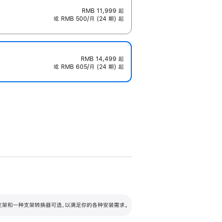
RMB 11,999
起
或 RMB 500/月 (24 期) 起
RMB 14,499
起
或 RMB 605/月 (24 期) 起
配可调倾斜度及高度的支架，额外增加 105
VESA 支架转换器
 有两种支架和一种支架转换器可选，以满足你的各种安装需求。
毫米的高度调节范围。
容的支架 (未随附)