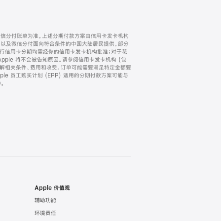
微信分付账单为准。上述分期付款方案由信用卡发卡机构
) 以及微信分付面向符合条件的中国大陆居民提供。部分
家。所有银行信用卡分期均需经你的信用卡发卡机构批准；对于花
ple 将不会被告知原因。请参阅信用卡发卡机构 (包
了解相关条件、费用和收费。订单可能需要满足特定金额要
e 员工购买计划 (EPP) 适用的分期付款方案可能与
。
Apple 价值观
辅助功能
环境责任