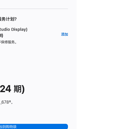
 服务计划？
dio Display)
AppleCare+
添加
期)
服
坏保修服务。
务
计
划
(适
用
于
24 期)
Studio
Display)
,678
脚
‡。
注
加到购物袋