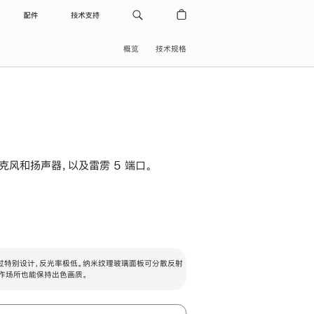
配件
技术支持
概览
技术规格
级麦克风和扬声器，以及雷雳 5 端口。
过特别设计，反光率极低。纳米纹理玻璃面板可分散反射
作场所也能保持出色画质。