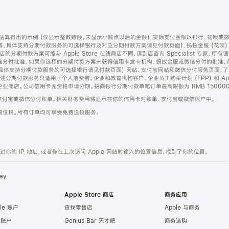
算得出的示例 (仅显示整数数额，未显示小数点以后的金额)，实际支付金额以银行、花呗或
等，具体支持分期付款服务的可选择银行及对应分期付款方案请见付款页面)、蚂蚁金服 (花呗
售店的分期付款方案可能与 Apple Store 在线商店不同，请到店咨询 Specialist 专
分付批准。如果你选择的分期付款方案未获得信用卡发卡机构、蚂蚁金服或微信分付的批准，Ap
具体支持分期付款服务的可选择银行请见付款页面) 网站、支付宝网站和微信分付服务页面，
期付款服务只适用于个人消费者。企业和教育机构客户、企业员工购买计划 (EPP) 和 Appl
企业商店。公司信用卡无资格申请分期。招商银行分期付款单笔订单最高限额为 RMB 150000
支付宝或微信分付账单。相关财务费用将显示在你的信用卡对账单、支付宝或微信账户中。
增值税。所有订单均可享受免费送货服务。
的 IP 地址，或者你在上次访问 Apple 网站时输入的位置信息，找到了你的位置。
ay
Apple Store 商店
商务应用
le 账户
查找零售店
Apple 与商务
e 账户
Genius Bar 天才吧
商务选购