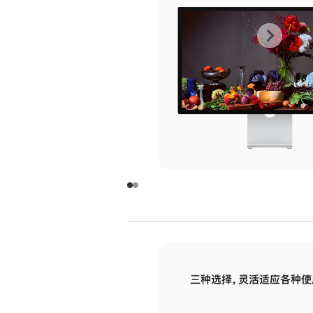
上
下
一
一
张
张
图
图
库
库
图
图
片
片
-
-
玻
玻
璃
璃
三种选择，灵活适应各种使
面
面
板
板