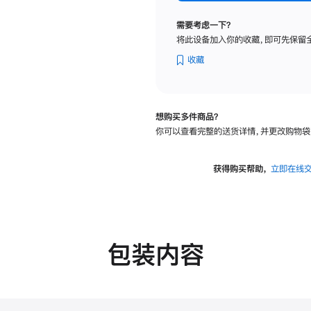
纳
米
需要考虑一下？
纹
将此设备加入你的收藏，即可先保留
理
玻
收藏
璃
面
板
想购买多件商品？
-
你可以查看完整的送货详情，并更改购物袋
VESA
支
架
获得购买帮助，
立即在线
转
换
器
的
分
包装内容
期
付
款
选
项)