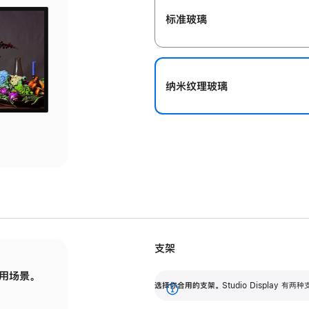
标准玻璃
纳米纹理玻璃
支架
用场景。
标配可调倾斜度的支架，提供 30 度的倾斜度
选
选择你合用的支架。
Studio Display
调节范围。
展