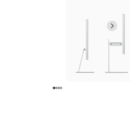
上
下
一
一
张
张
图
图
库
库
图
图
片
片
-
-
支
支
架
架