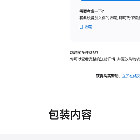
纳
米
需要考虑一下？
纹
将此设备加入你的收藏，即可先保留
理
玻
收藏
璃
面
板
想购买多件商品？
-
你可以查看完整的送货详情，并更改购物袋
VESA
支
架
获得购买帮助，
立即在线
转
换
器
的
分
包装内容
期
付
款
选
项)