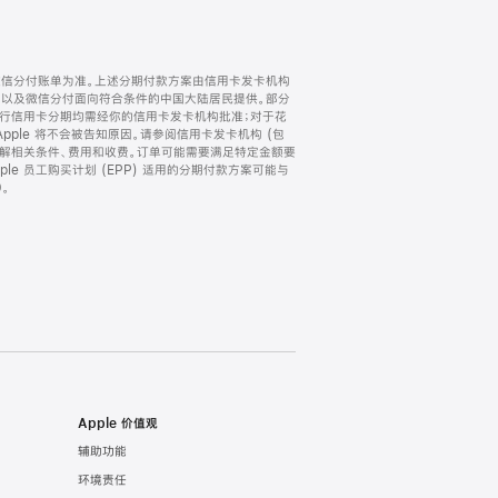
微信分付账单为准。上述分期付款方案由信用卡发卡机构
) 以及微信分付面向符合条件的中国大陆居民提供。部分
家。所有银行信用卡分期均需经你的信用卡发卡机构批准；对于花
ple 将不会被告知原因。请参阅信用卡发卡机构 (包
了解相关条件、费用和收费。订单可能需要满足特定金额要
e 员工购买计划 (EPP) 适用的分期付款方案可能与
。
Apple 价值观
辅助功能
环境责任