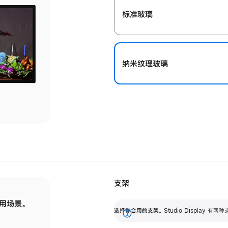
标准玻璃
纳米纹理玻璃
支架
用场景。
标配可调倾斜度的支架，提供 30 度的倾斜度
选
选择你合用的支架。
Studio Display
调节范围。
展