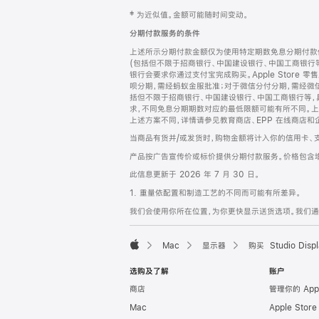
网
脚
‡ 为近似值。金额可能随时间变动。
注
页
分期付款服务的条件
页
上述所示分期付款金额仅为使用特定期数免息分期付款估
脚
(包括但不限于招商银行、中国建设银行、中国工商银行
银行会要求你通过支付宝完成购买。Apple Store 零
呗分期，需经蚂蚁金服批准；对于微信分付分期，需经微信
括但不限于招商银行、中国建设银行、中国工商银行等，
求，不同免息分期期数对应的最低限额可能有所不同。上述分
上述方案不同，详情请参见教育商店、EPP 在线商店和
当商品有货并/或发货时，购物金额将计入你的信用卡、
产品按广告宣传价或标价提供分期付款服务。价格包含
此信息更新于 2026 年 7 月 30 日。
1. 重量依配置和制造工艺的不同而可能有所差异。
我们会使用你所在位置，为你更快显示送货选项。我们通过你
Mac
显示器
购买 Studio Displ
Apple
选购及了解
账户
商店
管理你的 App
Mac
Apple Stor