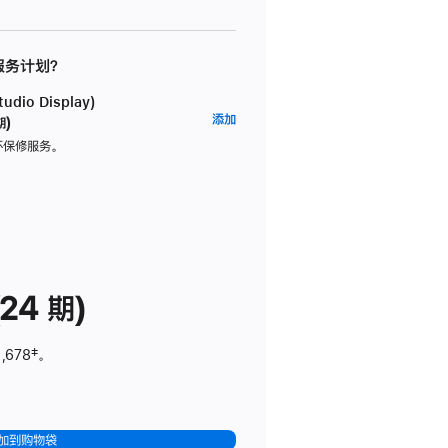
 服务计划？
dio Display)
AppleCare+
添加
期)
服
坏保修服务。
务
计
划
(适
用
于
24 期)
Studio
Display)
,678
脚
‡。
注
加到购物袋