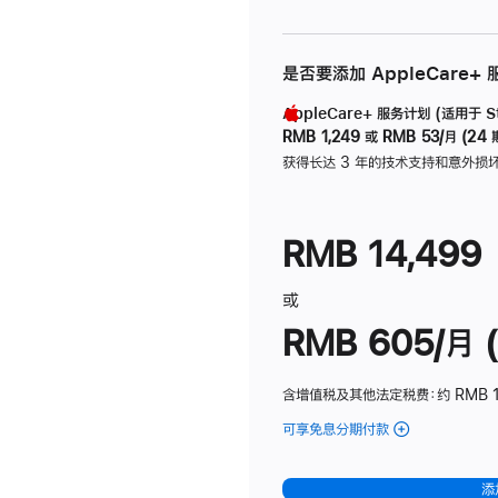
是否要添加 AppleCare+
AppleCare+ 服务计划 (适用于 Stu
RMB 1,249
或
RMB 53/月 (24 
获得长达 3 年的技术支持和意外损
RMB 14,499
或
RMB 605/月 (
含增值税及其他法定税费
：约 RMB 1
可享免息分期付款
(Studio
Display
-
添