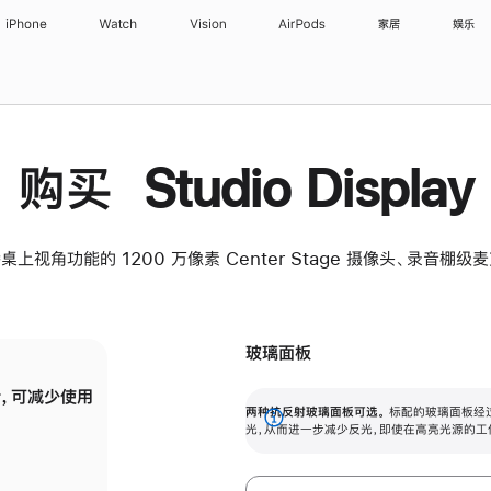
iPhone
Watch
Vision
AirPods
家居
娱乐
购买 Studio Display
桌上视角功能的 1200 万像素 Center Stage 摄像头、录音棚
玻璃面板
，可减少使用
纳米纹理玻璃面板可进一步减少反光，即使在
两种抗反射玻璃面板可选。
标配的玻璃面板经
。
有高亮光源的场所使用，也能保持出色画质。
展
光，从而进一步减少反光，即使在高亮光源的工
开