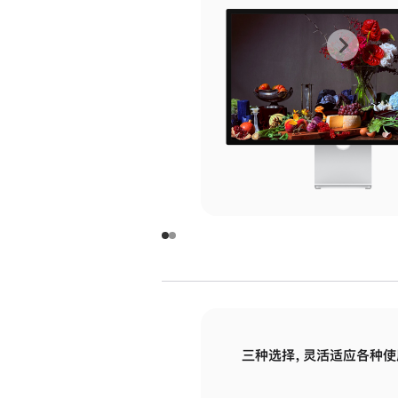
上
下
一
一
张
张
图
图
库
库
图
图
片
片
-
-
玻
玻
璃
璃
三种选择，灵活适应各种使
面
面
板
板