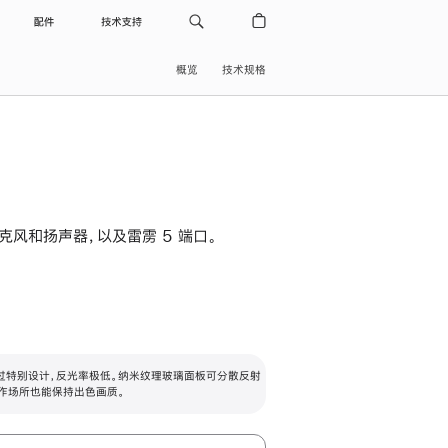
配件
技术支持
概览
技术规格
级麦克风和扬声器，以及雷雳 5 端口。
过特别设计，反光率极低。纳米纹理玻璃面板可分散反射
作场所也能保持出色画质。