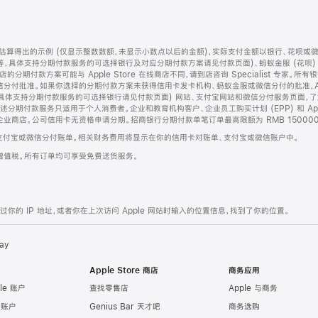
算得出的示例 (仅显示整数数额，未显示小数点以后的金额)，实际支付金额以银行、花呗或
等，具体支持分期付款服务的可选择银行及对应分期付款方案请见付款页面)、蚂蚁金服 (花呗
售店的分期付款方案可能与 Apple Store 在线商店不同，请到店咨询 Specialist 专
分付批准。如果你选择的分期付款方案未获得信用卡发卡机构、蚂蚁金服或微信分付的批准，Ap
具体支持分期付款服务的可选择银行请见付款页面) 网站、支付宝网站和微信分付服务页面，
期付款服务只适用于个人消费者。企业和教育机构客户、企业员工购买计划 (EPP) 和 Appl
企业商店。公司信用卡无资格申请分期。招商银行分期付款单笔订单最高限额为 RMB 150000
支付宝或微信分付账单。相关财务费用将显示在你的信用卡对账单、支付宝或微信账户中。
增值税。所有订单均可享受免费送货服务。
的 IP 地址，或者你在上次访问 Apple 网站时输入的位置信息，找到了你的位置。
ay
Apple Store 商店
商务应用
le 账户
查找零售店
Apple 与商务
e 账户
Genius Bar 天才吧
商务选购