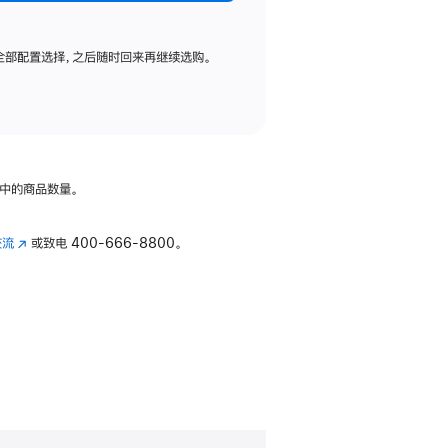
全部配置选择，之后随时回来再继续选购。
中的商品数量。
交流
(在
或致电
400-666-8800。
新
窗
口
中
打
开)