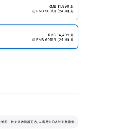
RMB 11,999
起
或 RMB 500/月 (24 期) 起
RMB 14,499
起
或 RMB 605/月 (24 期) 起
配可调倾斜度及高度的支架，额外增加 105
VESA 支架转换器
 有两种支架和一种支架转换器可选，以满足你的各种安装需求。
毫米的高度调节范围。
容的支架 (未随附)