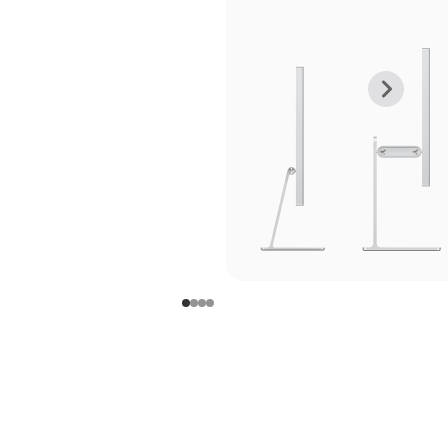
上
下
一
一
张
张
图
图
库
库
图
图
片
片
-
-
支
支
架
架