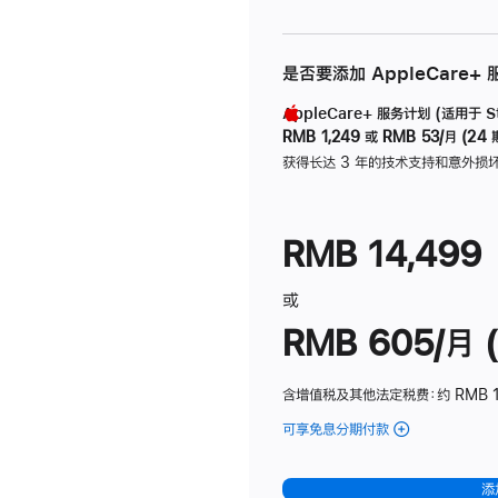
是否要添加 AppleCare+
AppleCare+ 服务计划 (适用于 Stu
RMB 1,249
或
RMB 53/月 (24 
获得长达 3 年的技术支持和意外损
RMB 14,499
或
RMB 605/月 (
含增值税及其他法定税费
：约 RMB 1
可享免息分期付款
(Studio
Display
-
添