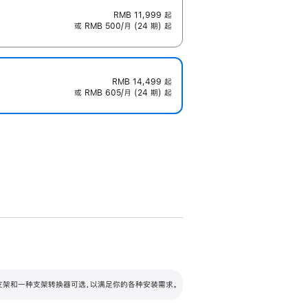
RMB 11,999
起
或 RMB 500/月 (24 期) 起
RMB 14,499
起
或 RMB 605/月 (24 期) 起
配可调倾斜度及高度的支架，额外增加 105
VESA 支架转换器
 有两种支架和一种支架转换器可选，以满足你的各种安装需求。
毫米的高度调节范围。
容的支架 (未随附)