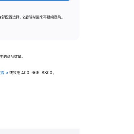
全部配置选择，之后随时回来再继续选购。
中的商品数量。
交流
(在
或致电
400-666-8800。
新
窗
口
中
打
开)