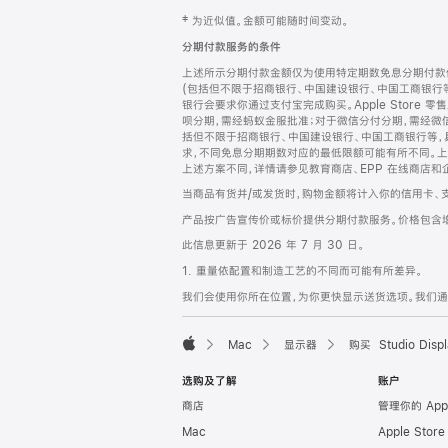
网
脚
‡ 为近似值。金额可能随时间变动。
注
页
分期付款服务的条件
页
上述所示分期付款金额仅为使用特定期数免息分期付款估
脚
(包括但不限于招商银行、中国建设银行、中国工商银行
银行会要求你通过支付宝完成购买。Apple Store 零
呗分期，需经蚂蚁金服批准；对于微信分付分期，需经微信
括但不限于招商银行、中国建设银行、中国工商银行等，
求，不同免息分期期数对应的最低限额可能有所不同。上述分
上述方案不同，详情请参见教育商店、EPP 在线商店和
当商品有货并/或发货时，购物金额将计入你的信用卡、
产品按广告宣传价或标价提供分期付款服务。价格包含
此信息更新于 2026 年 7 月 30 日。
1. 重量依配置和制造工艺的不同而可能有所差异。
我们会使用你所在位置，为你更快显示送货选项。我们通过你
Mac
显示器
购买 Studio Displ
Apple
选购及了解
账户
商店
管理你的 App
Mac
Apple Stor