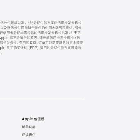
微信分付账单为准。上述分期付款方案由信用卡发卡机构
) 以及微信分付面向符合条件的中国大陆居民提供。部分
家。所有银行信用卡分期均需经你的信用卡发卡机构批准；对于花
ple 将不会被告知原因。请参阅信用卡发卡机构 (包
了解相关条件、费用和收费。订单可能需要满足特定金额要
e 员工购买计划 (EPP) 适用的分期付款方案可能与
。
Apple 价值观
辅助功能
环境责任