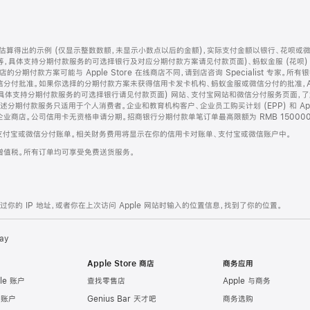
算得出的示例 (仅显示整数数额，未显示小数点以后的金额)，实际支付金额以银行、花呗或
等，具体支持分期付款服务的可选择银行及对应分期付款方案请见付款页面)、蚂蚁金服 (花呗
售店的分期付款方案可能与 Apple Store 在线商店不同，请到店咨询 Specialist 专
分付批准。如果你选择的分期付款方案未获得信用卡发卡机构、蚂蚁金服或微信分付的批准，Ap
具体支持分期付款服务的可选择银行请见付款页面) 网站、支付宝网站和微信分付服务页面，
期付款服务只适用于个人消费者。企业和教育机构客户、企业员工购买计划 (EPP) 和 Appl
企业商店。公司信用卡无资格申请分期。招商银行分期付款单笔订单最高限额为 RMB 150000
支付宝或微信分付账单。相关财务费用将显示在你的信用卡对账单、支付宝或微信账户中。
增值税。所有订单均可享受免费送货服务。
的 IP 地址，或者你在上次访问 Apple 网站时输入的位置信息，找到了你的位置。
ay
Apple Store 商店
商务应用
le 账户
查找零售店
Apple 与商务
e 账户
Genius Bar 天才吧
商务选购