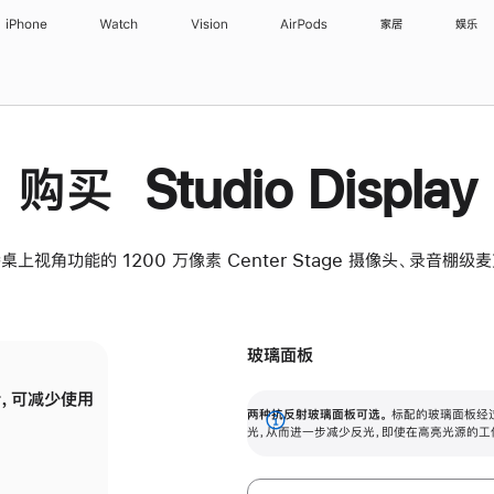
iPhone
Watch
Vision
AirPods
家居
娱乐
购买 Studio Display
桌上视角功能的 1200 万像素 Center Stage 摄像头、录音棚
玻璃面板
，可减少使用
纳米纹理玻璃面板可进一步减少反光，即使在
两种抗反射玻璃面板可选。
标配的玻璃面板经
。
有高亮光源的场所使用，也能保持出色画质。
展
光，从而进一步减少反光，即使在高亮光源的工
开