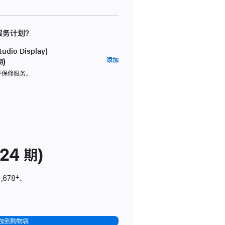
 服务计划？
dio Display)
AppleCare+
添加
期)
服
坏保修服务。
务
计
划
(适
用
于
24 期)
Studio
Display)
,678
脚
‡。
注
加到购物袋