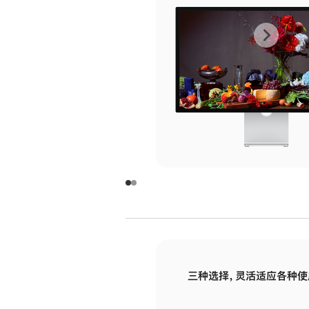
上
下
一
一
张
张
图
图
库
库
图
图
片
片
-
-
玻
玻
璃
璃
三种选择，灵活适应各种使
面
面
板
板