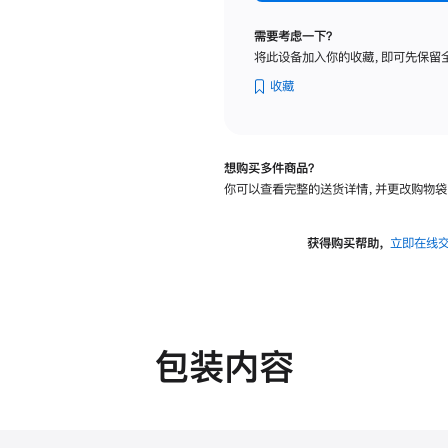
纳
米
需要考虑一下？
纹
将此设备加入你的收藏，即可先保留
理
玻
收藏
璃
面
板
想购买多件商品？
-
你可以查看完整的送货详情，并更改购物袋
VESA
支
架
获得购买帮助，
立即在线
转
换
器
的
分
包装内容
期
付
款
选
项)