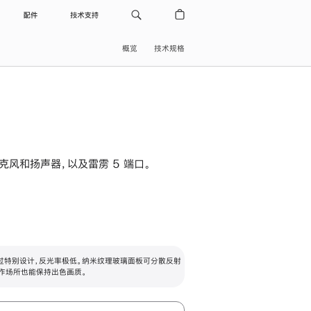
配件
技术支持
概览
技术规格
级麦克风和扬声器，以及雷雳 5 端口。
过特别设计，反光率极低。纳米纹理玻璃面板可分散反射
作场所也能保持出色画质。