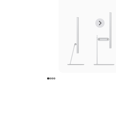
上
下
一
一
张
张
图
图
库
库
图
图
片
片
-
-
支
支
架
架