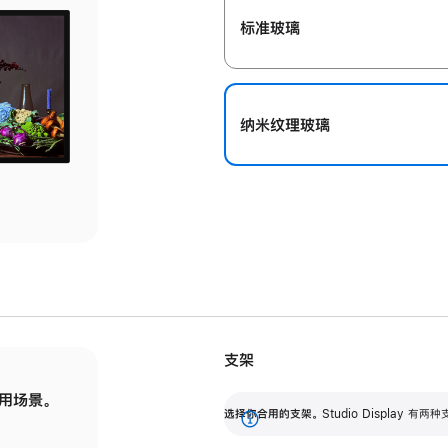
标准玻璃
纳米纹理玻璃
支架
用场景。
标配可调倾斜度的支架，提供 30 度的倾斜度
选
选择你合用的支架。
Studio Display
调节范围。
展