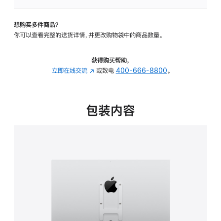
板
-
想购买多件商品？
VESA
你可以查看完整的送货详情，并更改购物袋中的商品数量。
支
架
转
获得购买帮助，
换
立即在线交流
(在
或致电
400-666-8800
。
器
新
的
窗
分
口
包装内容
期
中
付
打
款
开)
选
项)