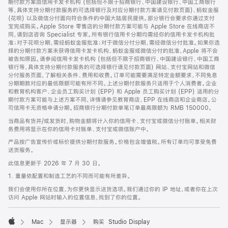
期付款方案由信用卡发卡机构 (包括但不限于招商银行、中国建设银行、中国工商银行
等，具体支持分期付款服务的可选择银行及对应分期付款方案请见付款页面)、蚂蚁金服
(花呗) 以及微信分付面向符合条件的中国大陆居民提供。部分银行会要求你通过支付
宝完成购买。Apple Store 零售店的分期付款方案可能与 Apple Store 在线商店不
同，请到店咨询 Specialist 专家。所有银行信用卡分期均需经你的信用卡发卡机构批
准；对于花呗分期，需经蚂蚁金服批准；对于微信分付分期，需经微信分付批准。如果你选
择的分期付款方案未获得信用卡发卡机构、蚂蚁金服或微信分付的批准，Apple 将不会
被告知原因。请参阅信用卡发卡机构 (包括但不限于招商银行、中国建设银行、中国工商
银行等，具体支持分期付款服务的可选择银行请见付款页面) 网站、支付宝网站和微信
分付服务页面，了解相关条件、费用和收费。订单可能需要满足特定金额要求，不同免息
分期期数对应的最低限额可能有所不同。上述分期付款服务只适用于个人消费者。企业
和教育机构客户、企业员工购买计划 (EPP) 和 Apple 员工购买计划 (EPP) 适用的分
期付款方案可能与上述方案不同，详情请参见教育商店、EPP 在线商店和企业商店。公
司信用卡无资格申请分期。招商银行分期付款单笔订单最高限额为 RMB 150000。
当商品有货并/或发货时，购物金额将计入你的信用卡、支付宝或微信分付账单。相关财
务费用将显示在你的信用卡对账单、支付宝或微信账户中。
产品按广告宣传价或标价提供分期付款服务。价格包含增值税。所有订单均可享受免费
送货服务。
此信息更新于 2026 年 7 月 30 日。
1. 重量依配置和制造工艺的不同而可能有所差异。
我们会使用你所在位置，为你更快显示送货选项。我们通过你的 IP 地址，或者你在上次
访问 Apple 网站时输入的位置信息，找到了你的位置。
Mac
显示器
购买 Studio Display