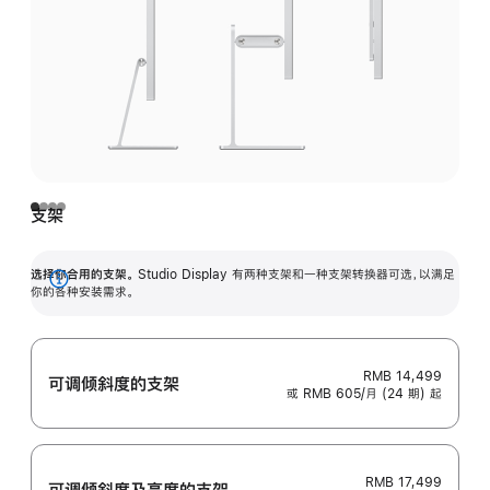
支架
选择你合用的支架。
Studio Display 有两种支架和一种支架转换器可选，以满足
展
你的各种安装需求。
开
RMB 14,499
可调倾斜度的支架
或 RMB 605/月 (24 期) 起
RMB 17,499
可调倾斜度及高‍度的支‍架