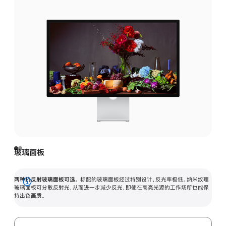
玻璃面板
两种抗反射玻璃面板可选。
标配的玻璃面板经过特别设计，反光率极低。纳米纹理
展
玻璃面板可分散反射光，从而进一步减少反光，即使在高亮光源的工作场所也能保
持出色画质。
开