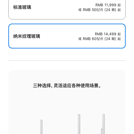
RMB 11,999
起
标准玻璃
或 RMB 500/月 (24 期) 起
RMB 14,499
起
纳米纹理玻璃
或 RMB 605/月 (24 期) 起
三种选择，灵活适应各种使用场景。
标