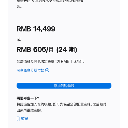
务
获得长达 3 年的技术支持和意外损坏保修服
务。
计
划
(适
RMB 14,499
用
于
或
Studio
RMB 605/月 (24 期)
Display
含增值税及其他法定税费
：约 RMB 1,678
脚
‡。
注
可享免息分期付款
(Studio
Display
-
添加到购物袋
纳
米
需要考虑一下？
纹
将此设备加入你的收藏，即可先保留全部配置选择，之后随时
理
回来再继续选购。
玻
璃
收藏
面