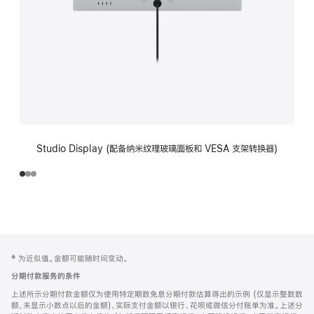
Studio Display (配备纳米纹理玻璃面板和 VESA 支架转换器)
网
脚
‡ 为近似值。金额可能随时间变动。
注
页
分期付款服务的条件
页
上述所示分期付款金额仅为使用特定期数免息分期付款估算得出的示例 (仅显示整数数
脚
额，未显示小数点以后的金额)，实际支付金额以银行、花呗或微信分付账单为准。上述分