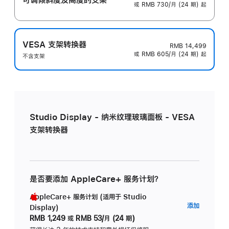
或 RMB 730/月 (24 期) 起
VESA 支架转换器
RMB 14,499
或 RMB 605/月 (24 期) 起
不含支架
Studio Display - 纳米纹理玻璃面板 - VESA
支架转换器
是否要添加 AppleCare+ 服务计划？
AppleCare+ 服务计划 (适用于 Studio
AppleC
添加
Display)
服
RMB 1,249
或
RMB 53/月 (24 期)