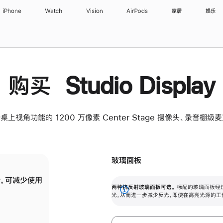
iPhone
Watch
Vision
AirPods
家居
娱乐
购买 Studio Display
桌上视角功能的 1200 万像素 Center Stage 摄像头、录音棚
玻璃面板
，可减少使用
纳米纹理玻璃面板可进一步减少反光，即使在
两种抗反射玻璃面板可选。
标配的玻璃面板经
。
有高亮光源的场所使用，也能保持出色画质。
展
光，从而进一步减少反光，即使在高亮光源的工
开