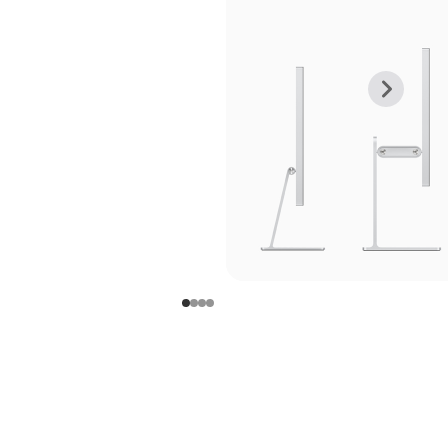
上
下
一
一
张
张
图
图
库
库
图
图
片
片
-
-
支
支
架
架