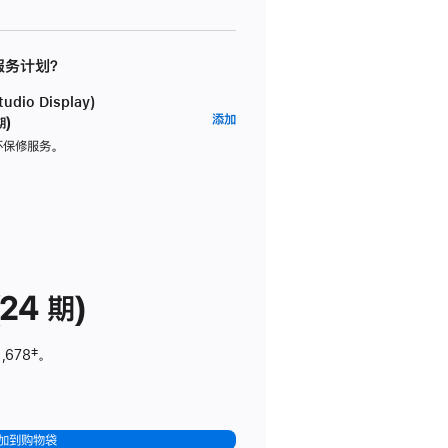
 服务计划？
dio Display)
AppleCare+
添加
期)
服
坏保修服务。
务
计
划
(适
用
于
24 期)
Studio
Display)
,678
脚
‡。
注
加到购物袋