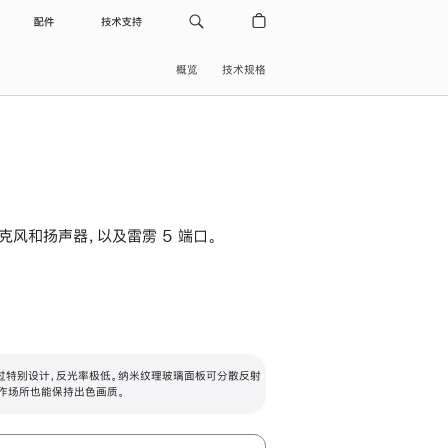
配件
技术支持
概览
技术规格
级麦克风和扬声器，以及雷雳 5 端口。
过特别设计，反光率极低。纳米纹理玻璃面板可分散反射
作场所也能保持出色画质。