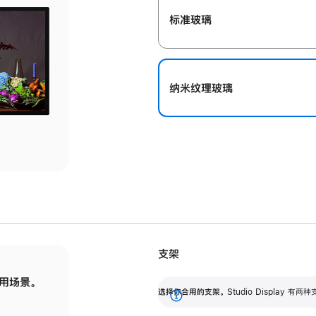
标准玻璃
纳米纹理玻璃
支架
用场景。
标配可调倾斜度的支架，提供 30 度的倾斜度
选
选择你合用的支架。
Studio Display
调节范围。
展