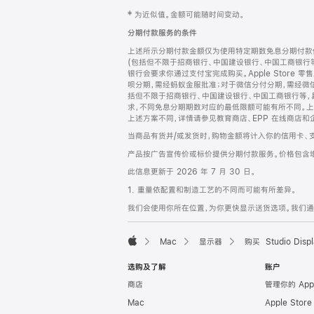
网
脚
‡ 为近似值。金额可能随时间变动。
注
页
分期付款服务的条件
页
上述所示分期付款金额仅为使用特定期数免息分期付款估
脚
(包括但不限于招商银行、中国建设银行、中国工商银行
银行会要求你通过支付宝完成购买。Apple Store 零
呗分期，需经蚂蚁金服批准；对于微信分付分期，需经微信
括但不限于招商银行、中国建设银行、中国工商银行等，
求，不同免息分期期数对应的最低限额可能有所不同。上述分
上述方案不同，详情请参见教育商店、EPP 在线商店和
当商品有货并/或发货时，购物金额将计入你的信用卡、
产品按广告宣传价或标价提供分期付款服务。价格包含
此信息更新于 2026 年 7 月 30 日。
1. 重量依配置和制造工艺的不同而可能有所差异。
我们会使用你所在位置，为你更快显示送货选项。我们通过你
Mac
显示器
购买 Studio Displ
Apple
选购及了解
账户
商店
管理你的 App
Mac
Apple Stor