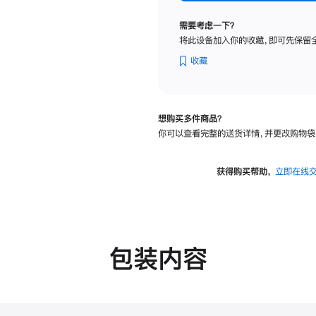
纳
米
需要考虑一下？
纹
将此设备加入你的收藏，即可先保留
理
玻
收藏
璃
面
板
想购买多件商品？
-
你可以查看完整的送货详情，并更改购物袋
VESA
支
架
获得购买帮助，
立即在线
转
换
器
的
分
包装内容
期
付
款
选
项)