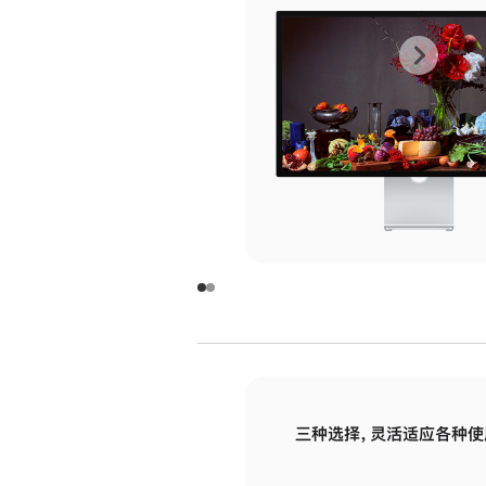
上
下
一
一
张
张
图
图
库
库
图
图
片
片
-
-
玻
玻
璃
璃
三种选择，灵活适应各种使
面
面
板
板