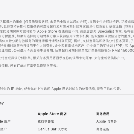
算得出的示例 (仅显示整数数额，未显示小数点以后的金额)，实际支付金额以银行、花呗或
等，具体支持分期付款服务的可选择银行及对应分期付款方案请见付款页面)、蚂蚁金服 (花呗
售店的分期付款方案可能与 Apple Store 在线商店不同，请到店咨询 Specialist 专
分付批准。如果你选择的分期付款方案未获得信用卡发卡机构、蚂蚁金服或微信分付的批准，Ap
具体支持分期付款服务的可选择银行请见付款页面) 网站、支付宝网站和微信分付服务页面，
期付款服务只适用于个人消费者。企业和教育机构客户、企业员工购买计划 (EPP) 和 Appl
企业商店。公司信用卡无资格申请分期。招商银行分期付款单笔订单最高限额为 RMB 150000
支付宝或微信分付账单。相关财务费用将显示在你的信用卡对账单、支付宝或微信账户中。
增值税。所有订单均可享受免费送货服务。
的 IP 地址，或者你在上次访问 Apple 网站时输入的位置信息，找到了你的位置。
ay
Apple Store 商店
商务应用
le 账户
查找零售店
Apple 与商务
e 账户
Genius Bar 天才吧
商务选购