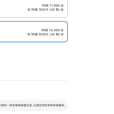
RMB 11,999
起
或 RMB 500/月 (24 期) 起
RMB 14,499
起
或 RMB 605/月 (24 期) 起
配可调倾斜度及高度的支架，额外增加 105
VESA 支架转换器
 有两种支架和一种支架转换器可选，以满足你的各种安装需求。
毫米的高度调节范围。
容的支架 (未随附)