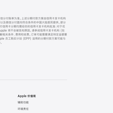
微信分付账单为准。上述分期付款方案由信用卡发卡机构
) 以及微信分付面向符合条件的中国大陆居民提供。部分
家。所有银行信用卡分期均需经你的信用卡发卡机构批准；对于花
ple 将不会被告知原因。请参阅信用卡发卡机构 (包
了解相关条件、费用和收费。订单可能需要满足特定金额要
e 员工购买计划 (EPP) 适用的分期付款方案可能与
。
Apple 价值观
辅助功能
环境责任