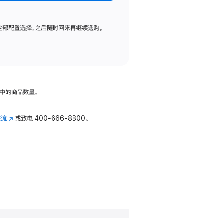
全部配置选择，之后随时回来再继续选购。
中的商品数量。
交流
(在
或致电
400-666-8800。
新
窗
口
中
打
开)