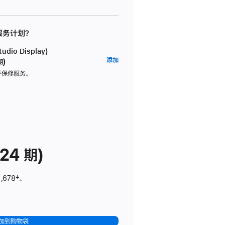
 服务计划？
dio Display)
AppleCare+
添加
期)
服
坏保修服务。
务
计
划
(适
用
于
24 期)
Studio
Display)
,678
脚
‡。
注
加到购物袋