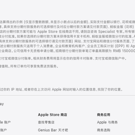
算得出的示例 (仅显示整数数额，未显示小数点以后的金额)，实际支付金额以银行、花呗或
等，具体支持分期付款服务的可选择银行及对应分期付款方案请见付款页面)、蚂蚁金服 (花呗
售店的分期付款方案可能与 Apple Store 在线商店不同，请到店咨询 Specialist 专
分付批准。如果你选择的分期付款方案未获得信用卡发卡机构、蚂蚁金服或微信分付的批准，Ap
具体支持分期付款服务的可选择银行请见付款页面) 网站、支付宝网站和微信分付服务页面，
期付款服务只适用于个人消费者。企业和教育机构客户、企业员工购买计划 (EPP) 和 Appl
企业商店。公司信用卡无资格申请分期。招商银行分期付款单笔订单最高限额为 RMB 150000
支付宝或微信分付账单。相关财务费用将显示在你的信用卡对账单、支付宝或微信账户中。
增值税。所有订单均可享受免费送货服务。
的 IP 地址，或者你在上次访问 Apple 网站时输入的位置信息，找到了你的位置。
ay
Apple Store 商店
商务应用
le 账户
查找零售店
Apple 与商务
e 账户
Genius Bar 天才吧
商务选购