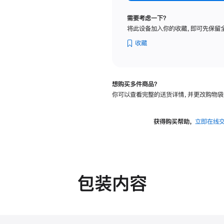
纳
米
需要考虑一下？
纹
将此设备加入你的收藏，即可先保留
理
玻
收藏
璃
面
板
想购买多件商品？
-
你可以查看完整的送货详情，并更改购物袋
VESA
支
架
获得购买帮助，
立即在线
转
换
器
的
分
包装内容
期
付
款
选
项)