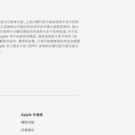
微信分付账单为准。上述分期付款方案由信用卡发卡机构
) 以及微信分付面向符合条件的中国大陆居民提供。部分
家。所有银行信用卡分期均需经你的信用卡发卡机构批准；对于花
ple 将不会被告知原因。请参阅信用卡发卡机构 (包
了解相关条件、费用和收费。订单可能需要满足特定金额要
e 员工购买计划 (EPP) 适用的分期付款方案可能与
。
Apple 价值观
辅助功能
环境责任