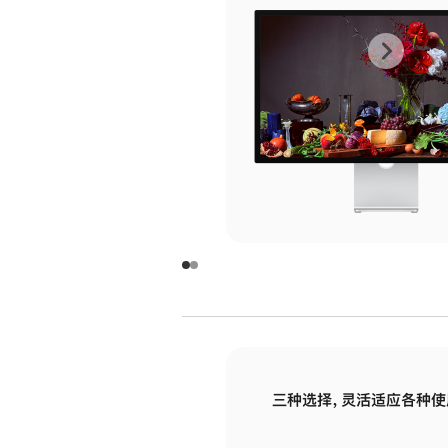
上
下
一
一
张
张
图
图
库
库
图
图
片
片
-
-
玻
玻
璃
璃
三种选择，灵活适应各种使
面
面
板
板