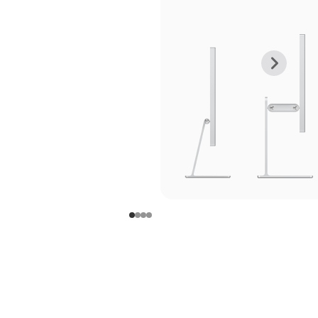
上
下
一
一
张
张
图
图
库
库
图
图
片
片
-
-
支
支
架
架