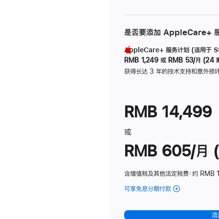
是否要添加 AppleCare+
AppleCare+ 服务计划 (适用于 Stu
RMB 1,249
或
RMB 53/月 (24 
获得长达 3 年的技术支持和意外损
RMB 14,499
或
RMB 605/月 (
含增值税及其他法定税费
：约 RMB 1
可享免息分期付款
(Studio
Display
-
添