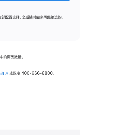
全部配置选择，之后随时回来再继续选购。
中的商品数量。
交流
(在
或致电
400-666-8800。
新
窗
口
中
打
开)