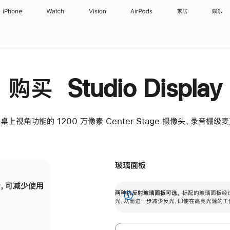
iPhone
Watch
Vision
AirPods
家居
娱乐
购买 Studio Display
桌上视角功能的 1200 万像素 Center Stage 摄像头、录音棚
玻璃面板
，可减少使用
纳米纹理玻璃面板可进一步减少反光，即使在
两种抗反射玻璃面板可选。
标配的玻璃面板经
。
有高亮光源的场所使用，也能保持出色画质。
展
光，从而进一步减少反光，即使在高亮光源的工
开