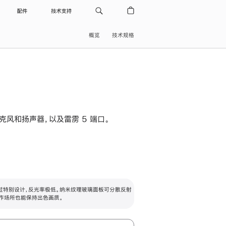
配件
技术支持
概览
技术规格
级麦克风和扬声器，以及雷雳 5 端口。
过特别设计，反光率极低。纳米纹理玻璃面板可分散反射
作场所也能保持出色画质。