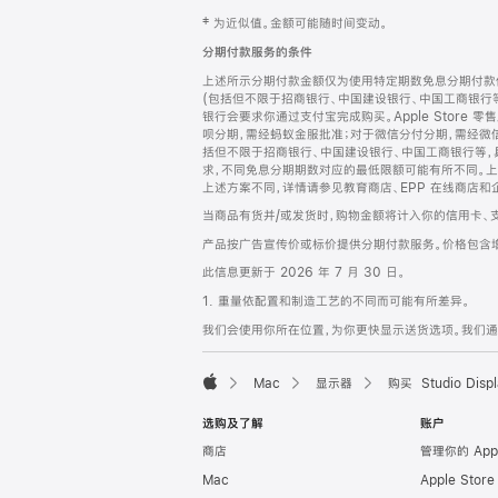
网
脚
‡ 为近似值。金额可能随时间变动。
注
页
分期付款服务的条件
页
上述所示分期付款金额仅为使用特定期数免息分期付款估
脚
(包括但不限于招商银行、中国建设银行、中国工商银行
银行会要求你通过支付宝完成购买。Apple Store 零
呗分期，需经蚂蚁金服批准；对于微信分付分期，需经微信
括但不限于招商银行、中国建设银行、中国工商银行等，
求，不同免息分期期数对应的最低限额可能有所不同。上述分
上述方案不同，详情请参见教育商店、EPP 在线商店和
当商品有货并/或发货时，购物金额将计入你的信用卡、
产品按广告宣传价或标价提供分期付款服务。价格包含
此信息更新于 2026 年 7 月 30 日。
1. 重量依配置和制造工艺的不同而可能有所差异。
我们会使用你所在位置，为你更快显示送货选项。我们通过你
Mac
显示器
购买 Studio Displ
Apple
选购及了解
账户
商店
管理你的 App
Mac
Apple Stor