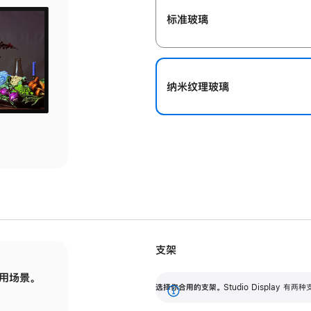
标准玻璃
纳米纹理玻璃
支架
用场景。
标配可调倾斜度的支架，提供 30 度的倾斜度
选
选择你合用的支架。
Studio Display
调节范围。
展