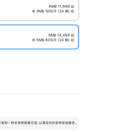
RMB 11,999
起
或 RMB 500/月 (24 期) 起
RMB 14,499
起
或 RMB 605/月 (24 期) 起
配可调倾斜度及高度的支架，额外增加 105
VESA 支架转换器
 有两种支架和一种支架转换器可选，以满足你的各种安装需求。
毫米的高度调节范围。
容的支架 (未随附)