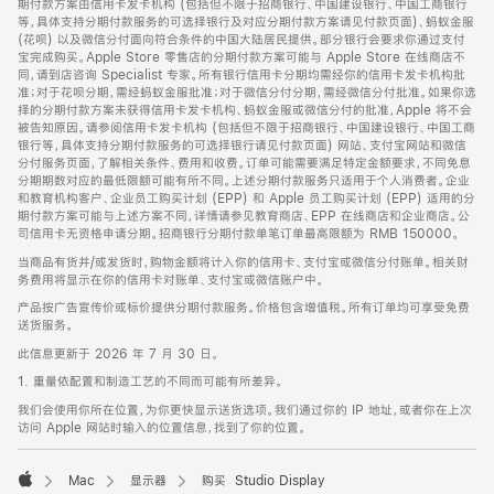
期付款方案由信用卡发卡机构 (包括但不限于招商银行、中国建设银行、中国工商银行
等，具体支持分期付款服务的可选择银行及对应分期付款方案请见付款页面)、蚂蚁金服
(花呗) 以及微信分付面向符合条件的中国大陆居民提供。部分银行会要求你通过支付
宝完成购买。Apple Store 零售店的分期付款方案可能与 Apple Store 在线商店不
同，请到店咨询 Specialist 专家。所有银行信用卡分期均需经你的信用卡发卡机构批
准；对于花呗分期，需经蚂蚁金服批准；对于微信分付分期，需经微信分付批准。如果你选
择的分期付款方案未获得信用卡发卡机构、蚂蚁金服或微信分付的批准，Apple 将不会
被告知原因。请参阅信用卡发卡机构 (包括但不限于招商银行、中国建设银行、中国工商
银行等，具体支持分期付款服务的可选择银行请见付款页面) 网站、支付宝网站和微信
分付服务页面，了解相关条件、费用和收费。订单可能需要满足特定金额要求，不同免息
分期期数对应的最低限额可能有所不同。上述分期付款服务只适用于个人消费者。企业
和教育机构客户、企业员工购买计划 (EPP) 和 Apple 员工购买计划 (EPP) 适用的分
期付款方案可能与上述方案不同，详情请参见教育商店、EPP 在线商店和企业商店。公
司信用卡无资格申请分期。招商银行分期付款单笔订单最高限额为 RMB 150000。
当商品有货并/或发货时，购物金额将计入你的信用卡、支付宝或微信分付账单。相关财
务费用将显示在你的信用卡对账单、支付宝或微信账户中。
产品按广告宣传价或标价提供分期付款服务。价格包含增值税。所有订单均可享受免费
送货服务。
此信息更新于 2026 年 7 月 30 日。
1. 重量依配置和制造工艺的不同而可能有所差异。
我们会使用你所在位置，为你更快显示送货选项。我们通过你的 IP 地址，或者你在上次
访问 Apple 网站时输入的位置信息，找到了你的位置。
Mac
显示器
购买 Studio Display