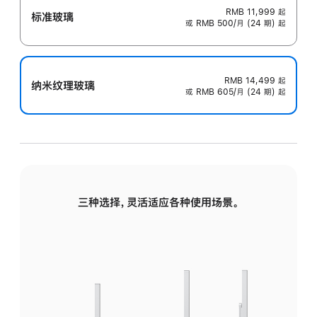
RMB 11,999
起
标准玻璃
或 RMB 500/月 (24 期) 起
RMB 14,499
起
纳米纹理玻璃
或 RMB 605/月 (24 期) 起
三种选择，灵活适应各种使用场景。
标