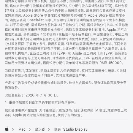
期付款方案由信用卡发卡机构 (包括但不限于招商银行、中国建设银行、中国工商银行
等，具体支持分期付款服务的可选择银行及对应分期付款方案请见付款页面)、蚂蚁金服
(花呗) 以及微信分付面向符合条件的中国大陆居民提供。部分银行会要求你通过支付
宝完成购买。Apple Store 零售店的分期付款方案可能与 Apple Store 在线商店不
同，请到店咨询 Specialist 专家。所有银行信用卡分期均需经你的信用卡发卡机构批
准；对于花呗分期，需经蚂蚁金服批准；对于微信分付分期，需经微信分付批准。如果你选
择的分期付款方案未获得信用卡发卡机构、蚂蚁金服或微信分付的批准，Apple 将不会
被告知原因。请参阅信用卡发卡机构 (包括但不限于招商银行、中国建设银行、中国工商
银行等，具体支持分期付款服务的可选择银行请见付款页面) 网站、支付宝网站和微信
分付服务页面，了解相关条件、费用和收费。订单可能需要满足特定金额要求，不同免息
分期期数对应的最低限额可能有所不同。上述分期付款服务只适用于个人消费者。企业
和教育机构客户、企业员工购买计划 (EPP) 和 Apple 员工购买计划 (EPP) 适用的分
期付款方案可能与上述方案不同，详情请参见教育商店、EPP 在线商店和企业商店。公
司信用卡无资格申请分期。招商银行分期付款单笔订单最高限额为 RMB 150000。
当商品有货并/或发货时，购物金额将计入你的信用卡、支付宝或微信分付账单。相关财
务费用将显示在你的信用卡对账单、支付宝或微信账户中。
产品按广告宣传价或标价提供分期付款服务。价格包含增值税。所有订单均可享受免费
送货服务。
此信息更新于 2026 年 7 月 30 日。
1. 重量依配置和制造工艺的不同而可能有所差异。
我们会使用你所在位置，为你更快显示送货选项。我们通过你的 IP 地址，或者你在上次
访问 Apple 网站时输入的位置信息，找到了你的位置。
Mac
显示器
购买 Studio Display