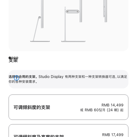
支架
选择你合用的支架。
Studio Display 有两种支架和一种支架转换器可选，以满足
展
你的各种安装需求。
开
RMB 14,499
可调倾斜度的支架
或 RMB 605/月 (24 期) 起
RMB 17,499
可调倾斜度及高‍度的支‍架