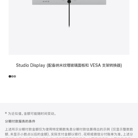
Studio Display (配备纳米纹理玻璃面板和 VESA 支架转换器)
网
脚
‡ 为近似值。金额可能随时间变动。
注
页
分期付款服务的条件
页
上述所示分期付款金额仅为使用特定期数免息分期付款估算得出的示例 (仅显示整数数
脚
额，未显示小数点以后的金额)，实际支付金额以银行、花呗或微信分付账单为准。上述分