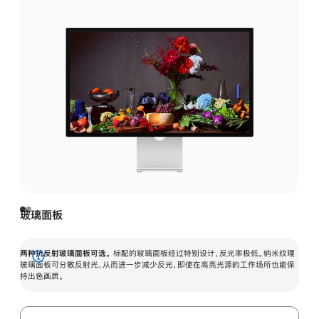
玻璃面板
两种抗反射玻璃面板可选。
标配的玻璃面板经过特别设计，反光率极低。纳米纹理
展
玻璃面板可分散反射光，从而进一步减少反光，即使在高亮光源的工作场所也能保
持出色画质。
开