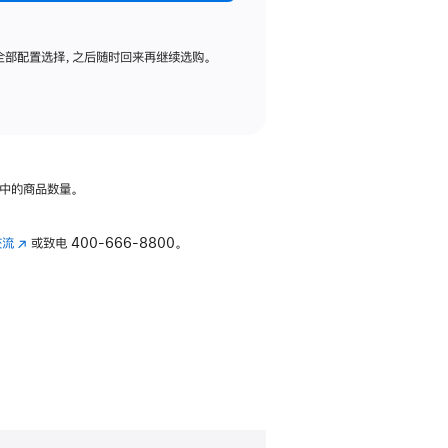
全部配置选择，之后随时回来再继续选购。
中的商品数量。
交流
(在
或致电
400-666-8800。
新
窗
口
中
打
开)