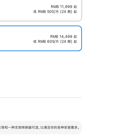
RMB 11,999
起
或 RMB 500/月 (24 期) 起
RMB 14,499
起
或 RMB 605/月 (24 期) 起
配可调倾斜度及高度的支架，额外增加 105
VESA 支架转换器
 有两种支架和一种支架转换器可选，以满足你的各种安装需求。
毫米的高度调节范围。
容的支架 (未随附)