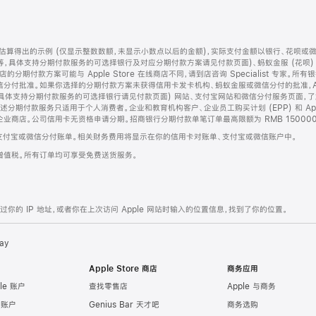
算得出的示例 (仅显示整数数额，未显示小数点以后的金额)，实际支付金额以银行、花呗或
等，具体支持分期付款服务的可选择银行及对应分期付款方案请见付款页面)、蚂蚁金服 (花呗
售店的分期付款方案可能与 Apple Store 在线商店不同，请到店咨询 Specialist 专
分付批准。如果你选择的分期付款方案未获得信用卡发卡机构、蚂蚁金服或微信分付的批准，Ap
具体支持分期付款服务的可选择银行请见付款页面) 网站、支付宝网站和微信分付服务页面，
期付款服务只适用于个人消费者。企业和教育机构客户、企业员工购买计划 (EPP) 和 Appl
企业商店。公司信用卡无资格申请分期。招商银行分期付款单笔订单最高限额为 RMB 150000
支付宝或微信分付账单。相关财务费用将显示在你的信用卡对账单、支付宝或微信账户中。
增值税。所有订单均可享受免费送货服务。
的 IP 地址，或者你在上次访问 Apple 网站时输入的位置信息，找到了你的位置。
ay
Apple Store 商店
商务应用
le 账户
查找零售店
Apple 与商务
e 账户
Genius Bar 天才吧
商务选购