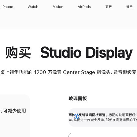
iPhone
Watch
Vision
AirPods
家居
娱乐
购买 Studio Display
桌上视角功能的 1200 万像素 Center Stage 摄像头、录音棚
玻璃面板
，可减少使用
纳米纹理玻璃面板可进一步减少反光，即使在
两种抗反射玻璃面板可选。
标配的玻璃面板经
。
有高亮光源的场所使用，也能保持出色画质。
展
光，从而进一步减少反光，即使在高亮光源的工
开