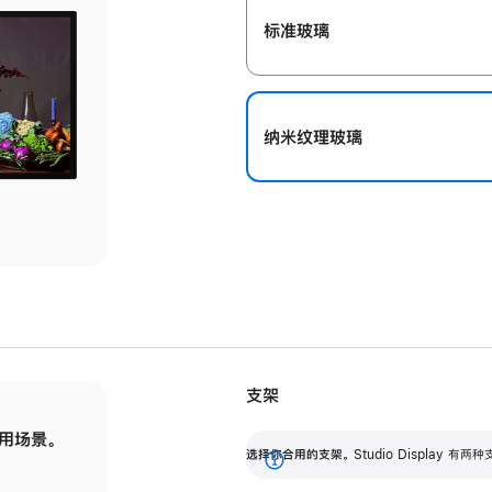
标准玻璃
纳米纹理玻璃
支架
用场景。
标配可调倾斜度的支架，提供 30 度的倾斜度
选
选择你合用的支架。
Studio Display
调节范围。
展