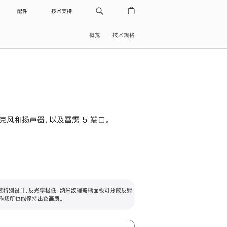
配件
技术支持
概览
技术规格
级麦克风和扬声器，以及雷雳 5 端口。
过特别设计，反光率极低。纳米纹理玻璃面板可分散反射
作场所也能保持出色画质。