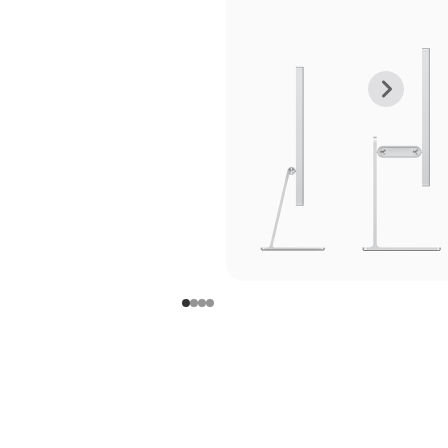
上
下
一
一
张
张
图
图
库
库
图
图
片
片
-
-
支
支
架
架