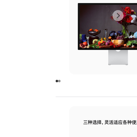
上
下
一
一
张
张
图
图
库
库
图
图
片
片
-
-
玻
玻
璃
璃
三种选择，灵活适应各种使
面
面
板
板