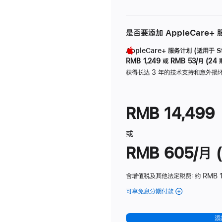
是否要添加 AppleCare+
AppleCare+ 服务计划 (适用于 Stu
RMB 1,249
或
RMB 53/月 (24 
获得长达 3 年的技术支持和意外损
RMB 14,499
或
RMB 605/月 (
含增值税及其他法定税费
：约 RMB 1
可享免息分期付款
(Studio
Display
-
添