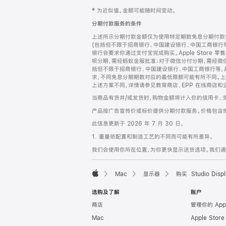
网
脚
‡ 为近似值。金额可能随时间变动。
注
页
分期付款服务的条件
页
上述所示分期付款金额仅为使用特定期数免息分期付款估
脚
(包括但不限于招商银行、中国建设银行、中国工商银行
银行会要求你通过支付宝完成购买。Apple Store 零
呗分期，需经蚂蚁金服批准；对于微信分付分期，需经微信
括但不限于招商银行、中国建设银行、中国工商银行等，
求，不同免息分期期数对应的最低限额可能有所不同。上述分
上述方案不同，详情请参见教育商店、EPP 在线商店和
当商品有货并/或发货时，购物金额将计入你的信用卡、
产品按广告宣传价或标价提供分期付款服务。价格包含
此信息更新于 2026 年 7 月 30 日。
1. 重量依配置和制造工艺的不同而可能有所差异。
我们会使用你所在位置，为你更快显示送货选项。我们通过你
Mac
显示器
购买 Studio Displ
Apple
选购及了解
账户
商店
管理你的 App
Mac
Apple Stor