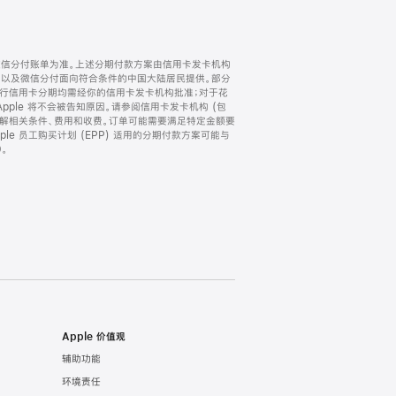
微信分付账单为准。上述分期付款方案由信用卡发卡机构
) 以及微信分付面向符合条件的中国大陆居民提供。部分
家。所有银行信用卡分期均需经你的信用卡发卡机构批准；对于花
ple 将不会被告知原因。请参阅信用卡发卡机构 (包
了解相关条件、费用和收费。订单可能需要满足特定金额要
e 员工购买计划 (EPP) 适用的分期付款方案可能与
。
Apple 价值观
辅助功能
环境责任