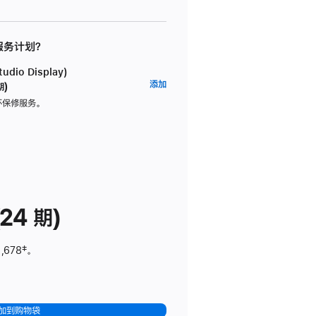
 服务计划？
dio Display)
AppleCare+
添加
期)
服
坏保修服务。
务
计
划
(适
用
于
24 期)
Studio
Display)
,678
脚
‡。
注
加到购物袋