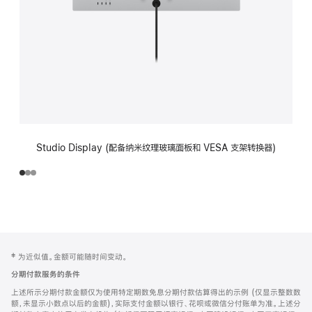
Studio Display (配备纳米纹理玻璃面板和 VESA 支架转换器)
网
脚
‡ 为近似值。金额可能随时间变动。
注
页
分期付款服务的条件
页
上述所示分期付款金额仅为使用特定期数免息分期付款估算得出的示例 (仅显示整数数
脚
额，未显示小数点以后的金额)，实际支付金额以银行、花呗或微信分付账单为准。上述分