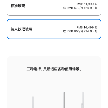
RMB 11,999
起
标准玻璃
或 RMB 500/月 (24 期) 起
RMB 14,499
起
纳米纹理玻璃
或 RMB 605/月 (24 期) 起
三种选择，灵活适应各种使用场景。
标