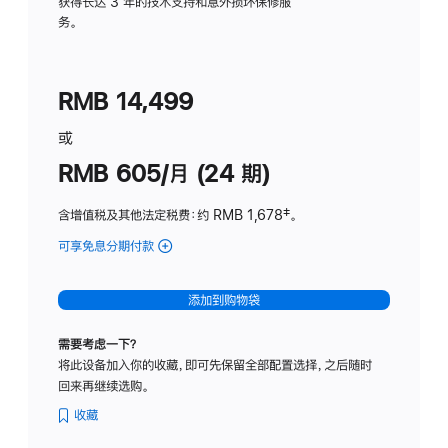
务
获得长达 3 年的技术支持和意外损坏保修服
务。
计
划
(适
RMB 14,499
用
于
或
Studio
RMB 605/月 (24 期)
Display
含增值税及其他法定税费
：约 RMB 1,678
脚
‡。
注
可享免息分期付款
(Studio
Display
-
添加到购物袋
纳
米
需要考虑一下？
纹
将此设备加入你的收藏，即可先保留全部配置选择，之后随时
理
回来再继续选购。
玻
璃
收藏
面