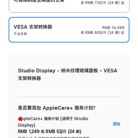
或 RMB 730/月 (24 期) 起
VESA 支架转换器
RMB 14,499
或 RMB 605/月 (24 期) 起
不含支架
Studio Display - 纳米纹理玻璃面板 - VESA
支架转换器
是否要添加 AppleCare+ 服务计划？
AppleCare+ 服务计划 (适用于 Studio
AppleC
添加
Display)
服
RMB 1,249
或
RMB 53/月 (24 期)