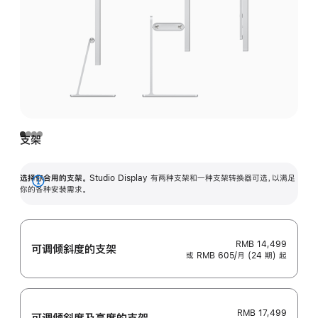
支架
选择你合用的支架。
Studio Display 有两种支架和一种支架转换器可选，以满足
展
你的各种安装需求。
开
RMB 14,499
可调倾斜度的支架
或 RMB 605/月 (24 期) 起
RMB 17,499
可调倾斜度及高‍度的支‍架