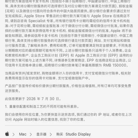
期付款方案由信用卡发卡机构 (包括但不限于招商银行、中国建设银行、中国工商银行
等，具体支持分期付款服务的可选择银行及对应分期付款方案请见付款页面)、蚂蚁金服
(花呗) 以及微信分付面向符合条件的中国大陆居民提供。部分银行会要求你通过支付
宝完成购买。Apple Store 零售店的分期付款方案可能与 Apple Store 在线商店不
同，请到店咨询 Specialist 专家。所有银行信用卡分期均需经你的信用卡发卡机构批
准；对于花呗分期，需经蚂蚁金服批准；对于微信分付分期，需经微信分付批准。如果你选
择的分期付款方案未获得信用卡发卡机构、蚂蚁金服或微信分付的批准，Apple 将不会
被告知原因。请参阅信用卡发卡机构 (包括但不限于招商银行、中国建设银行、中国工商
银行等，具体支持分期付款服务的可选择银行请见付款页面) 网站、支付宝网站和微信
分付服务页面，了解相关条件、费用和收费。订单可能需要满足特定金额要求，不同免息
分期期数对应的最低限额可能有所不同。上述分期付款服务只适用于个人消费者。企业
和教育机构客户、企业员工购买计划 (EPP) 和 Apple 员工购买计划 (EPP) 适用的分
期付款方案可能与上述方案不同，详情请参见教育商店、EPP 在线商店和企业商店。公
司信用卡无资格申请分期。招商银行分期付款单笔订单最高限额为 RMB 150000。
当商品有货并/或发货时，购物金额将计入你的信用卡、支付宝或微信分付账单。相关财
务费用将显示在你的信用卡对账单、支付宝或微信账户中。
产品按广告宣传价或标价提供分期付款服务。价格包含增值税。所有订单均可享受免费
送货服务。
此信息更新于 2026 年 7 月 30 日。
1. 重量依配置和制造工艺的不同而可能有所差异。
我们会使用你所在位置，为你更快显示送货选项。我们通过你的 IP 地址，或者你在上次
访问 Apple 网站时输入的位置信息，找到了你的位置。
Mac
显示器
购买 Studio Display