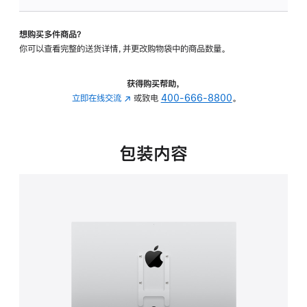
板
-
想购买多件商品？
VESA
你可以查看完整的送货详情，并更改购物袋中的商品数量。
支
架
转
获得购买帮助，
换
立即在线交流
(在
或致电
400-666-8800
。
器
新
的
窗
分
口
包装内容
期
中
付
打
款
开)
选
项)