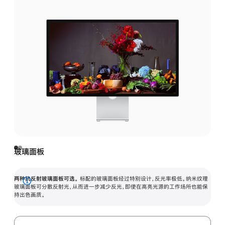
玻璃面板
两种抗反射玻璃面板可选。
标配的玻璃面板经过特别设计，反光率极低。纳米纹理
展
玻璃面板可分散反射光，从而进一步减少反光，即使在高亮光源的工作场所也能保
持出色画质。
开