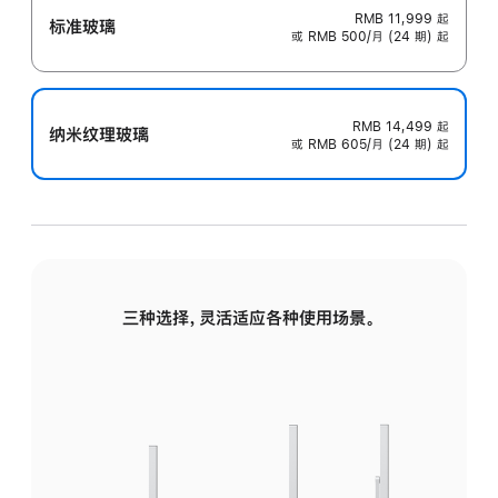
RMB 11,999
起
标准玻璃
或 RMB 500/月 (24 期) 起
RMB 14,499
起
纳米纹理玻璃
或 RMB 605/月 (24 期) 起
三种选择，灵活适应各种使用场景。
标