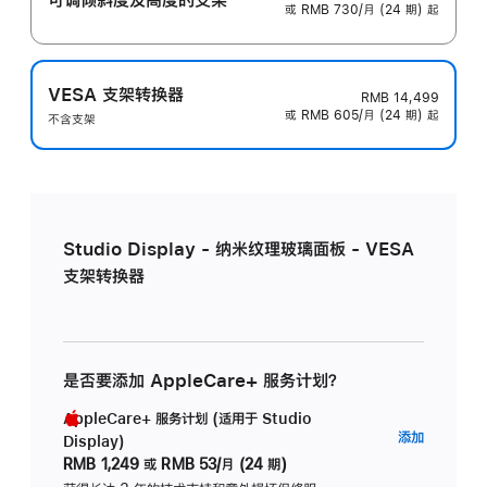
或 RMB 730/月 (24 期) 起
VESA 支架转换器
RMB 14,499
或 RMB 605/月 (24 期) 起
不含支架
Studio Display - 纳米纹理玻璃面板 - VESA
支架转换器
是否要添加 AppleCare+ 服务计划？
AppleCare+ 服务计划 (适用于 Studio
AppleC
添加
Display)
服
RMB 1,249
或
RMB 53/月 (24 期)