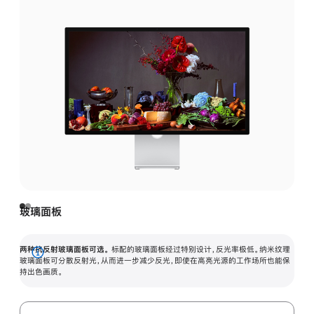
玻璃面板
两种抗反射玻璃面板可选。
标配的玻璃面板经过特别设计，反光率极低。纳米纹理
展
玻璃面板可分散反射光，从而进一步减少反光，即使在高亮光源的工作场所也能保
持出色画质。
开