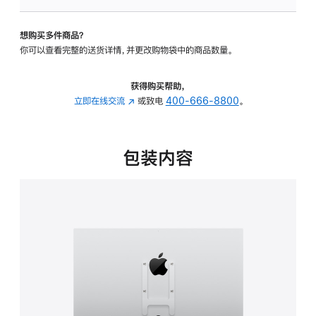
板
-
想购买多件商品？
VESA
你可以查看完整的送货详情，并更改购物袋中的商品数量。
支
架
转
获得购买帮助，
换
立即在线交流
(在
或致电
400-666-8800
。
器
新
的
窗
分
口
包装内容
期
中
付
打
款
开)
选
项)