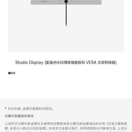
Studio Display (配备纳米纹理玻璃面板和 VESA 支架转换器)
网
脚
‡ 为近似值。金额可能随时间变动。
注
页
分期付款服务的条件
页
上述所示分期付款金额仅为使用特定期数免息分期付款估算得出的示例 (仅显示整数数
脚
额，未显示小数点以后的金额)，实际支付金额以银行、花呗或微信分付账单为准。上述分