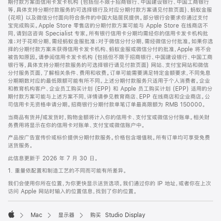
期付款方案由信用卡发卡机构 (包括但不限于招商银行、中国建设银行、中国工商银行
等，具体支持分期付款服务的可选择银行及对应分期付款方案请见付款页面)、蚂蚁金服
(花呗) 以及微信分付面向符合条件的中国大陆居民提供。部分银行会要求你通过支付
宝完成购买。Apple Store 零售店的分期付款方案可能与 Apple Store 在线商店不
同，请到店咨询 Specialist 专家。所有银行信用卡分期均需经你的信用卡发卡机构批
准；对于花呗分期，需经蚂蚁金服批准；对于微信分付分期，需经微信分付批准。如果你选
择的分期付款方案未获得信用卡发卡机构、蚂蚁金服或微信分付的批准，Apple 将不会
被告知原因。请参阅信用卡发卡机构 (包括但不限于招商银行、中国建设银行、中国工商
银行等，具体支持分期付款服务的可选择银行请见付款页面) 网站、支付宝网站和微信
分付服务页面，了解相关条件、费用和收费。订单可能需要满足特定金额要求，不同免息
分期期数对应的最低限额可能有所不同。上述分期付款服务只适用于个人消费者。企业
和教育机构客户、企业员工购买计划 (EPP) 和 Apple 员工购买计划 (EPP) 适用的分
期付款方案可能与上述方案不同，详情请参见教育商店、EPP 在线商店和企业商店。公
司信用卡无资格申请分期。招商银行分期付款单笔订单最高限额为 RMB 150000。
当商品有货并/或发货时，购物金额将计入你的信用卡、支付宝或微信分付账单。相关财
务费用将显示在你的信用卡对账单、支付宝或微信账户中。
产品按广告宣传价或标价提供分期付款服务。价格包含增值税。所有订单均可享受免费
送货服务。
此信息更新于 2026 年 7 月 30 日。
1. 重量依配置和制造工艺的不同而可能有所差异。
我们会使用你所在位置，为你更快显示送货选项。我们通过你的 IP 地址，或者你在上次
访问 Apple 网站时输入的位置信息，找到了你的位置。
Mac
显示器
购买 Studio Display