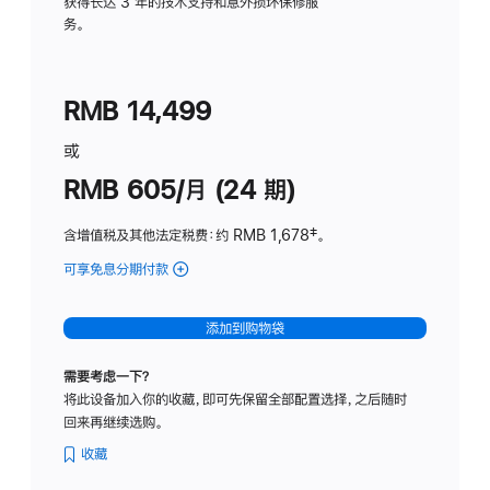
务
获得长达 3 年的技术支持和意外损坏保修服
务。
计
划
(适
RMB 14,499
用
于
或
Studio
RMB 605/月 (24 期)
Display
含增值税及其他法定税费
：约 RMB 1,678
脚
‡。
注
可享免息分期付款
(Studio
Display
-
添加到购物袋
纳
米
需要考虑一下？
纹
将此设备加入你的收藏，即可先保留全部配置选择，之后随时
理
回来再继续选购。
玻
璃
收藏
面