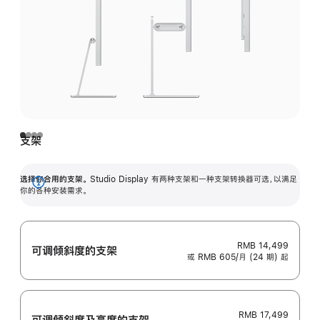
支架
选择你合用的支架。
Studio Display 有两种支架和一种支架转换器可选，以满足
展
你的各种安装需求。
开
RMB 14,499
可调倾斜度的支架
或 RMB 605/月 (24 期) 起
RMB 17,499
可调倾斜度及高‍度的支‍架