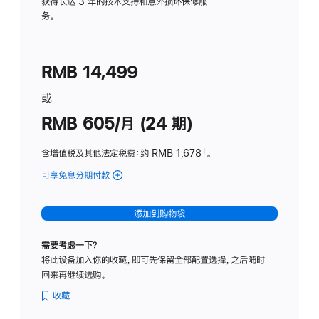
务
获得长达 3 年的技术支持和意外损坏保修服
务。
计
划
(适
RMB 14,499
用
于
或
Studio
RMB 605/月 (24 期)
Display
含增值税及其他法定税费
：约 RMB 1,678
脚
‡。
注
可享免息分期付款
(Studio
Display
-
添加到购物袋
纳
米
需要考虑一下？
纹
将此设备加入你的收藏，即可先保留全部配置选择，之后随时
理
回来再继续选购。
玻
璃
收藏
面