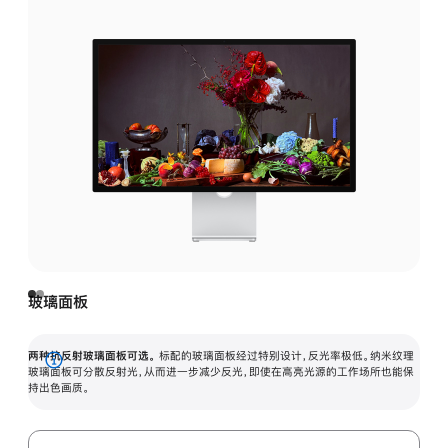
玻璃面板
两种抗反射玻璃面板可选。
标配的玻璃面板经过特别设计，反光率极低。纳米纹理
展
玻璃面板可分散反射光，从而进一步减少反光，即使在高亮光源的工作场所也能保
持出色画质。
开