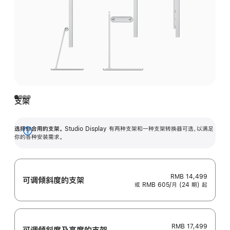
支架
选择你合用的支架。
Studio Display 有两种支架和一种支架转换器可选，以满足
展
你的各种安装需求。
开
RMB 14,499
可调倾斜度的支架
或 RMB 605/月 (24 期) 起
RMB 17,499
可调倾斜度及高‍度的支‍架