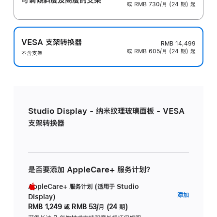
或 RMB 730/月 (24 期) 起
VESA 支架转换器
RMB 14,499
或 RMB 605/月 (24 期) 起
不含支架
Studio Display - 纳米纹理玻璃面板 - VESA
支架转换器
是否要添加 AppleCare+ 服务计划？
AppleCare+ 服务计划 (适用于 Studio
AppleC
添加
Display)
服
RMB 1,249
或
RMB 53/月 (24 期)