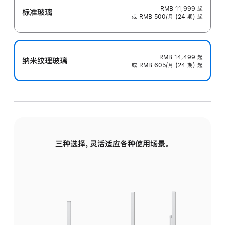
RMB 11,999
起
标准玻璃
或 RMB 500/月 (24 期) 起
RMB 14,499
起
纳米纹理玻璃
或 RMB 605/月 (24 期) 起
三种选择，灵活适应各种使用场景。
标