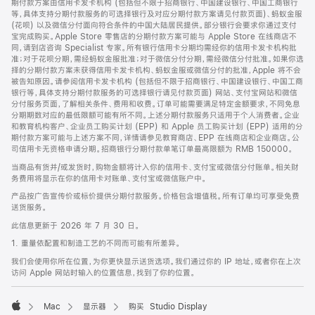
期付款方案由信用卡发卡机构 (包括但不限于招商银行、中国建设银行、中国工商银行
等，具体支持分期付款服务的可选择银行及对应分期付款方案请见付款页面)、蚂蚁金服
(花呗) 以及微信分付面向符合条件的中国大陆居民提供。部分银行会要求你通过支付
宝完成购买。Apple Store 零售店的分期付款方案可能与 Apple Store 在线商店不
同，请到店咨询 Specialist 专家。所有银行信用卡分期均需经你的信用卡发卡机构批
准；对于花呗分期，需经蚂蚁金服批准；对于微信分付分期，需经微信分付批准。如果你选
择的分期付款方案未获得信用卡发卡机构、蚂蚁金服或微信分付的批准，Apple 将不会
被告知原因。请参阅信用卡发卡机构 (包括但不限于招商银行、中国建设银行、中国工商
银行等，具体支持分期付款服务的可选择银行请见付款页面) 网站、支付宝网站和微信
分付服务页面，了解相关条件、费用和收费。订单可能需要满足特定金额要求，不同免息
分期期数对应的最低限额可能有所不同。上述分期付款服务只适用于个人消费者。企业
和教育机构客户、企业员工购买计划 (EPP) 和 Apple 员工购买计划 (EPP) 适用的分
期付款方案可能与上述方案不同，详情请参见教育商店、EPP 在线商店和企业商店。公
司信用卡无资格申请分期。招商银行分期付款单笔订单最高限额为 RMB 150000。
当商品有货并/或发货时，购物金额将计入你的信用卡、支付宝或微信分付账单。相关财
务费用将显示在你的信用卡对账单、支付宝或微信账户中。
产品按广告宣传价或标价提供分期付款服务。价格包含增值税。所有订单均可享受免费
送货服务。
此信息更新于 2026 年 7 月 30 日。
1. 重量依配置和制造工艺的不同而可能有所差异。
我们会使用你所在位置，为你更快显示送货选项。我们通过你的 IP 地址，或者你在上次
访问 Apple 网站时输入的位置信息，找到了你的位置。
Mac
显示器
购买 Studio Display