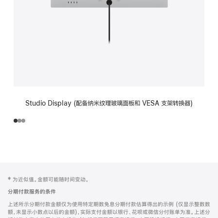
Studio Display (配备纳米纹理玻璃面板和 VESA 支架转换器)
网
脚
‡ 为近似值。金额可能随时间变动。
注
页
分期付款服务的条件
页
上述所示分期付款金额仅为使用特定期数免息分期付款估算得出的示例 (仅显示整数数
脚
额，未显示小数点以后的金额)，实际支付金额以银行、花呗或微信分付账单为准。上述分