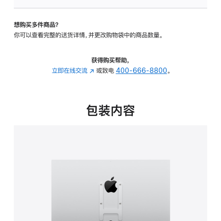
板
-
想购买多件商品？
VESA
你可以查看完整的送货详情，并更改购物袋中的商品数量。
支
架
转
获得购买帮助，
换
立即在线交流
(在
或致电
400-666-8800
。
器
新
的
窗
分
口
包装内容
期
中
付
打
款
开)
选
项)