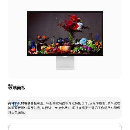
玻璃面板
两种抗反射玻璃面板可选。
标配的玻璃面板经过特别设计，反光率极低。纳米纹理
展
玻璃面板可分散反射光，从而进一步减少反光，即使在高亮光源的工作场所也能保
持出色画质。
开