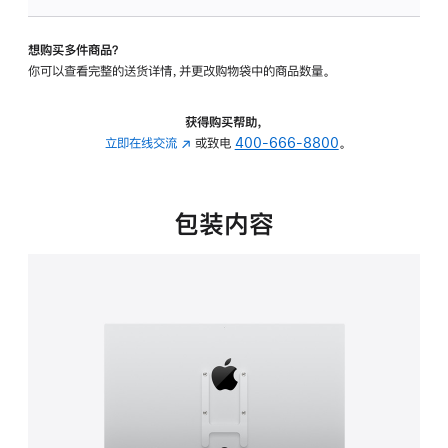
板
-
想购买多件商品？
VESA
你可以查看完整的送货详情，并更改购物袋中的商品数量。
支
架
转
获得购买帮助，
换
立即在线交流
(在
或致电
400-666-8800
。
器
新
的
窗
分
口
包装内容
期
中
付
打
款
开)
选
项)