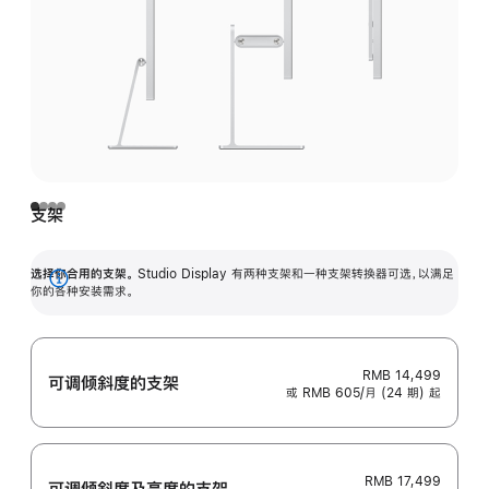
支架
选择你合用的支架。
Studio Display 有两种支架和一种支架转换器可选，以满足
展
你的各种安装需求。
开
RMB 14,499
可调倾斜度的支架
或 RMB 605/月 (24 期) 起
RMB 17,499
可调倾斜度及高‍度的支‍架