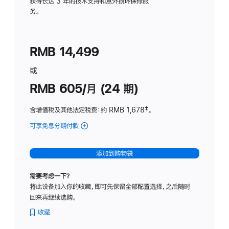
务
获得长达 3 年的技术支持和意外损坏保修服
务。
计
划
(适
RMB 14,499
用
于
或
Studio
RMB 605/月 (24 期)
Display
含增值税及其他法定税费
：约 RMB 1,678
脚
‡。
注
可享免息分期付款
(Studio
Display
-
添加到购物袋
纳
米
需要考虑一下？
纹
将此设备加入你的收藏，即可先保留全部配置选择，之后随时
理
回来再继续选购。
玻
璃
收藏
面