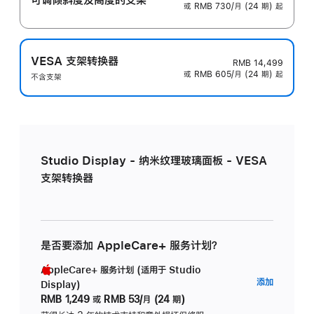
或 RMB 730/月 (24 期) 起
VESA 支架转换器
RMB 14,499
或 RMB 605/月 (24 期) 起
不含支架
Studio Display - 纳米纹理玻璃面板 - VESA
支架转换器
是否要添加 AppleCare+ 服务计划？
AppleCare+ 服务计划 (适用于 Studio
AppleC
添加
Display)
服
RMB 1,249
或
RMB 53/月 (24 期)