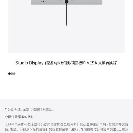
Studio Display (配备纳米纹理玻璃面板和 VESA 支架转换器)
网
脚
‡ 为近似值。金额可能随时间变动。
注
页
分期付款服务的条件
页
上述所示分期付款金额仅为使用特定期数免息分期付款估算得出的示例 (仅显示整数数
脚
额，未显示小数点以后的金额)，实际支付金额以银行、花呗或微信分付账单为准。上述分