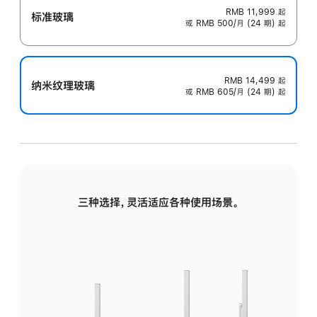
RMB 11,999
起
标准玻璃
或 RMB 500/月 (24 期) 起
RMB 14,499
起
纳米纹理玻璃
或 RMB 605/月 (24 期) 起
三种选择，灵活适应各种使用场景。
标