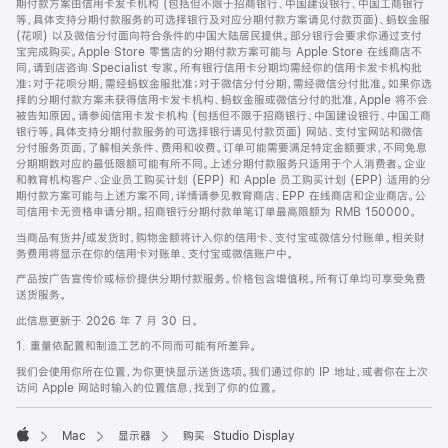
期付款方案由信用卡发卡机构 (包括但不限于招商银行、中国建设银行、中国工商银行
等，具体支持分期付款服务的可选择银行及对应分期付款方案请见付款页面)、蚂蚁金服
(花呗) 以及微信分付面向符合条件的中国大陆居民提供。部分银行会要求你通过支付
宝完成购买。Apple Store 零售店的分期付款方案可能与 Apple Store 在线商店不
同，请到店咨询 Specialist 专家。所有银行信用卡分期均需经你的信用卡发卡机构批
准；对于花呗分期，需经蚂蚁金服批准；对于微信分付分期，需经微信分付批准。如果你选
择的分期付款方案未获得信用卡发卡机构、蚂蚁金服或微信分付的批准，Apple 将不会
被告知原因。请参阅信用卡发卡机构 (包括但不限于招商银行、中国建设银行、中国工商
银行等，具体支持分期付款服务的可选择银行请见付款页面) 网站、支付宝网站和微信
分付服务页面，了解相关条件、费用和收费。订单可能需要满足特定金额要求，不同免息
分期期数对应的最低限额可能有所不同。上述分期付款服务只适用于个人消费者。企业
和教育机构客户、企业员工购买计划 (EPP) 和 Apple 员工购买计划 (EPP) 适用的分
期付款方案可能与上述方案不同，详情请参见教育商店、EPP 在线商店和企业商店。公
司信用卡无资格申请分期。招商银行分期付款单笔订单最高限额为 RMB 150000。
当商品有货并/或发货时，购物金额将计入你的信用卡、支付宝或微信分付账单。相关财
务费用将显示在你的信用卡对账单、支付宝或微信账户中。
产品按广告宣传价或标价提供分期付款服务。价格包含增值税。所有订单均可享受免费
送货服务。
此信息更新于 2026 年 7 月 30 日。
1. 重量依配置和制造工艺的不同而可能有所差异。
我们会使用你所在位置，为你更快显示送货选项。我们通过你的 IP 地址，或者你在上次
访问 Apple 网站时输入的位置信息，找到了你的位置。
Mac
显示器
购买 Studio Display