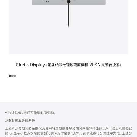
Studio Display (配备纳米纹理玻璃面板和 VESA 支架转换器)
网
脚
‡ 为近似值。金额可能随时间变动。
注
页
分期付款服务的条件
页
上述所示分期付款金额仅为使用特定期数免息分期付款估算得出的示例 (仅显示整数数
脚
额，未显示小数点以后的金额)，实际支付金额以银行、花呗或微信分付账单为准。上述分