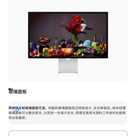
玻璃面板
两种抗反射玻璃面板可选。
标配的玻璃面板经过特别设计，反光率极低。纳米纹理
展
玻璃面板可分散反射光，从而进一步减少反光，即使在高亮光源的工作场所也能保
持出色画质。
开