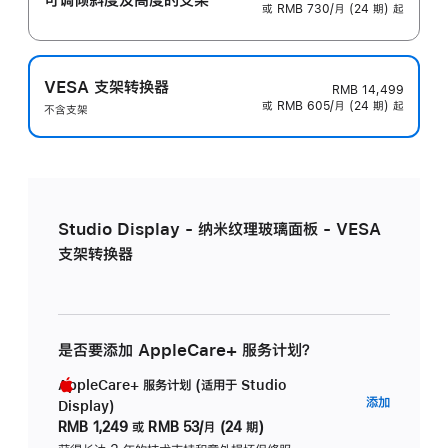
或 RMB 730/月 (24 期) 起
VESA 支架转换器
RMB 14,499
或 RMB 605/月 (24 期) 起
不含支架
Studio Display - 纳米纹理玻璃面板 - VESA
支架转换器
是否要添加 AppleCare+ 服务计划？
AppleCare+ 服务计划 (适用于 Studio
AppleC
添加
Display)
服
RMB 1,249
或
RMB 53/月 (24 期)