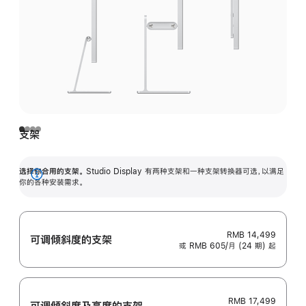
支架
选择你合用的支架。
Studio Display 有两种支架和一种支架转换器可选，以满足
展
你的各种安装需求。
开
RMB 14,499
可调倾斜度的支架
或 RMB 605/月 (24 期) 起
RMB 17,499
可调倾斜度及高‍度的支‍架