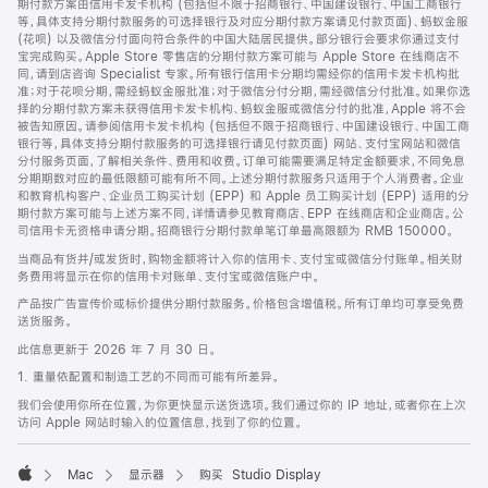
期付款方案由信用卡发卡机构 (包括但不限于招商银行、中国建设银行、中国工商银行
等，具体支持分期付款服务的可选择银行及对应分期付款方案请见付款页面)、蚂蚁金服
(花呗) 以及微信分付面向符合条件的中国大陆居民提供。部分银行会要求你通过支付
宝完成购买。Apple Store 零售店的分期付款方案可能与 Apple Store 在线商店不
同，请到店咨询 Specialist 专家。所有银行信用卡分期均需经你的信用卡发卡机构批
准；对于花呗分期，需经蚂蚁金服批准；对于微信分付分期，需经微信分付批准。如果你选
择的分期付款方案未获得信用卡发卡机构、蚂蚁金服或微信分付的批准，Apple 将不会
被告知原因。请参阅信用卡发卡机构 (包括但不限于招商银行、中国建设银行、中国工商
银行等，具体支持分期付款服务的可选择银行请见付款页面) 网站、支付宝网站和微信
分付服务页面，了解相关条件、费用和收费。订单可能需要满足特定金额要求，不同免息
分期期数对应的最低限额可能有所不同。上述分期付款服务只适用于个人消费者。企业
和教育机构客户、企业员工购买计划 (EPP) 和 Apple 员工购买计划 (EPP) 适用的分
期付款方案可能与上述方案不同，详情请参见教育商店、EPP 在线商店和企业商店。公
司信用卡无资格申请分期。招商银行分期付款单笔订单最高限额为 RMB 150000。
当商品有货并/或发货时，购物金额将计入你的信用卡、支付宝或微信分付账单。相关财
务费用将显示在你的信用卡对账单、支付宝或微信账户中。
产品按广告宣传价或标价提供分期付款服务。价格包含增值税。所有订单均可享受免费
送货服务。
此信息更新于 2026 年 7 月 30 日。
1. 重量依配置和制造工艺的不同而可能有所差异。
我们会使用你所在位置，为你更快显示送货选项。我们通过你的 IP 地址，或者你在上次
访问 Apple 网站时输入的位置信息，找到了你的位置。
Mac
显示器
购买 Studio Display