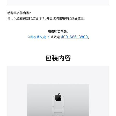
板
-
想购买多件商品？
VESA
你可以查看完整的送货详情，并更改购物袋中的商品数量。
支
架
转
获得购买帮助，
换
立即在线交流
(在
或致电
400-666-8800
。
器
新
的
窗
分
口
包装内容
期
中
付
打
款
开)
选
项)