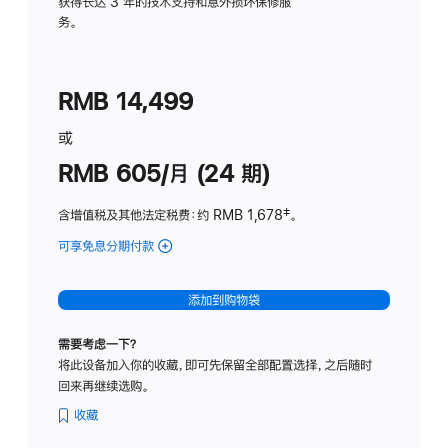
务
获得长达 3 年的技术支持和意外损坏保修服
务。
计
划
(适
RMB 14,499
用
于
或
Studio
RMB 605/月 (24 期)
Display
含增值税及其他法定税费
：约 RMB 1,678
脚
‡。
注
可享免息分期付款
(Studio
Display
-
添加到购物袋
纳
米
需要考虑一下？
纹
将此设备加入你的收藏，即可先保留全部配置选择，之后随时
理
回来再继续选购。
玻
璃
收藏
面