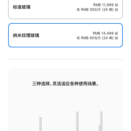
RMB 11,999
起
标准玻璃
或 RMB 500/月 (24 期) 起
RMB 14,499
起
纳米纹理玻璃
或 RMB 605/月 (24 期) 起
三种选择，灵活适应各种使用场景。
标