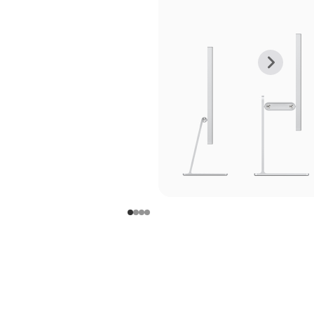
上
下
一
一
张
张
图
图
库
库
图
图
片
片
-
-
支
支
架
架