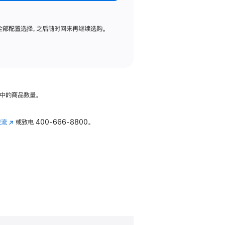
全部配置选择，之后随时回来再继续选购。
中的商品数量。
交流
(在
或致电
400-666-8800。
新
窗
口
中
打
开)