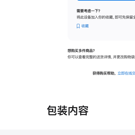
纳
米
需要考虑一下？
纹
将此设备加入你的收藏，即可先保留
理
玻
收藏
璃
面
板
想购买多件商品？
-
你可以查看完整的送货详情，并更改购物袋
VESA
支
架
获得购买帮助，
立即在线
转
换
器
的
分
包装内容
期
付
款
选
项)