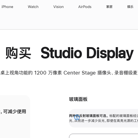
iPhone
Watch
Vision
AirPods
家居
娱乐
购买 Studio Display
桌上视角功能的 1200 万像素 Center Stage 摄像头、录音棚
玻璃面板
，可减少使用
纳米纹理玻璃面板可进一步减少反光，即使在
两种抗反射玻璃面板可选。
标配的玻璃面板经
。
有高亮光源的场所使用，也能保持出色画质。
展
光，从而进一步减少反光，即使在高亮光源的工
开