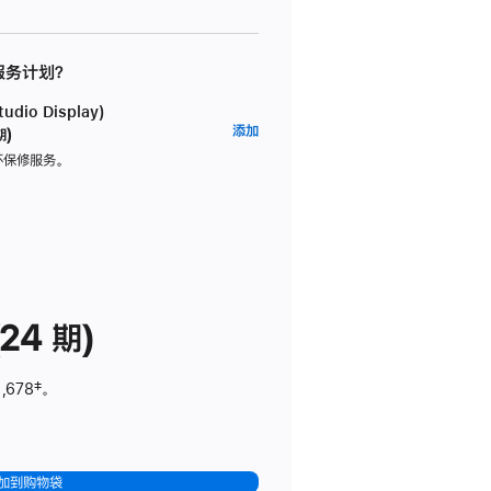
 服务计划？
dio Display)
AppleCare+
添加
期)
服
坏保修服务。
务
计
划
(适
用
于
24 期)
Studio
Display)
,678
脚
‡。
注
加到购物袋