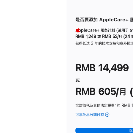
是否要添加 AppleCare+
AppleCare+ 服务计划 (适用于 Stu
RMB 1,249
或
RMB 53/月 (24 
获得长达 3 年的技术支持和意外损
RMB 14,499
或
RMB 605/月 (
含增值税及其他法定税费
：约 RMB 1
可享免息分期付款
(Studio
Display
-
添