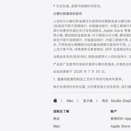
网
脚
‡ 为近似值。金额可能随时间变动。
注
页
分期付款服务的条件
页
上述所示分期付款金额仅为使用特定期数免息分期付款估
脚
(包括但不限于招商银行、中国建设银行、中国工商银行
银行会要求你通过支付宝完成购买。Apple Store 零
呗分期，需经蚂蚁金服批准；对于微信分付分期，需经微信
括但不限于招商银行、中国建设银行、中国工商银行等，
求，不同免息分期期数对应的最低限额可能有所不同。上述分
上述方案不同，详情请参见教育商店、EPP 在线商店和
当商品有货并/或发货时，购物金额将计入你的信用卡、
产品按广告宣传价或标价提供分期付款服务。价格包含
此信息更新于 2026 年 7 月 30 日。
1. 重量依配置和制造工艺的不同而可能有所差异。
我们会使用你所在位置，为你更快显示送货选项。我们通过你
Mac
显示器
购买 Studio Displ
Apple
选购及了解
账户
商店
管理你的 App
Mac
Apple Stor