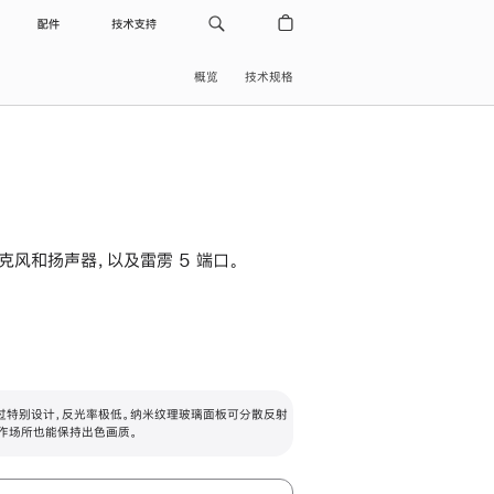
配件
技术支持
概览
技术规格
级麦克风和扬声器，以及雷雳 5 端口。
过特别设计，反光率极低。纳米纹理玻璃面板可分散反射
作场所也能保持出色画质。