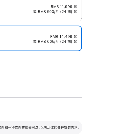
RMB 11,999
起
或 RMB 500/月 (24 期) 起
RMB 14,499
起
或 RMB 605/月 (24 期) 起
配可调倾斜度及高度的支架，额外增加 105
VESA 支架转换器
 有两种支架和一种支架转换器可选，以满足你的各种安装需求。
毫米的高度调节范围。
容的支架 (未随附)