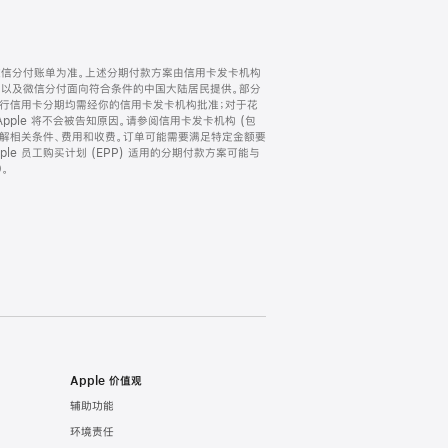
微信分付账单为准。上述分期付款方案由信用卡发卡机构
) 以及微信分付面向符合条件的中国大陆居民提供。部分
家。所有银行信用卡分期均需经你的信用卡发卡机构批准；对于花
ple 将不会被告知原因。请参阅信用卡发卡机构 (包
了解相关条件、费用和收费。订单可能需要满足特定金额要
e 员工购买计划 (EPP) 适用的分期付款方案可能与
。
Apple 价值观
辅助功能
环境责任