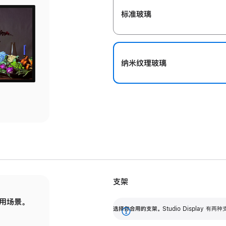
标准玻璃
纳米纹理玻璃
支架
用场景。
标配可调倾斜度的支架，提供 30 度的倾斜度
选
选择你合用的支架。
Studio Display
调节范围。
展