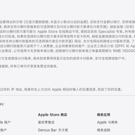
算得出的示例 (仅显示整数数额，未显示小数点以后的金额)，实际支付金额以银行、花呗或
等，具体支持分期付款服务的可选择银行及对应分期付款方案请见付款页面)、蚂蚁金服 (花呗
售店的分期付款方案可能与 Apple Store 在线商店不同，请到店咨询 Specialist 专
分付批准。如果你选择的分期付款方案未获得信用卡发卡机构、蚂蚁金服或微信分付的批准，Ap
具体支持分期付款服务的可选择银行请见付款页面) 网站、支付宝网站和微信分付服务页面，
期付款服务只适用于个人消费者。企业和教育机构客户、企业员工购买计划 (EPP) 和 Appl
企业商店。公司信用卡无资格申请分期。招商银行分期付款单笔订单最高限额为 RMB 150000
支付宝或微信分付账单。相关财务费用将显示在你的信用卡对账单、支付宝或微信账户中。
增值税。所有订单均可享受免费送货服务。
的 IP 地址，或者你在上次访问 Apple 网站时输入的位置信息，找到了你的位置。
ay
Apple Store 商店
商务应用
le 账户
查找零售店
Apple 与商务
e 账户
Genius Bar 天才吧
商务选购