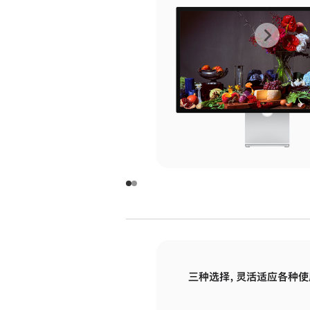
上
下
一
一
张
张
图
图
库
库
图
图
片
片
-
-
玻
玻
璃
璃
三种选择，灵活适应各种使
面
面
板
板