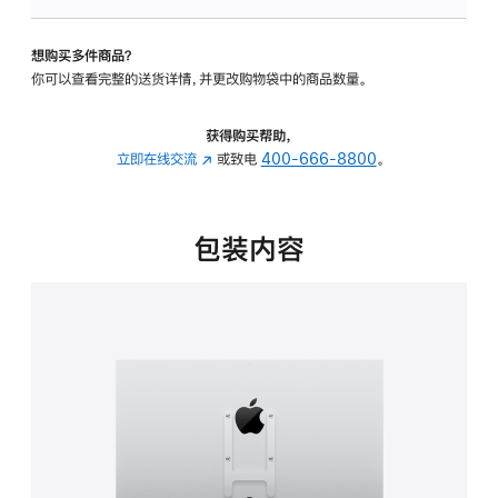
板
-
想购买多件商品？
VESA
你可以查看完整的送货详情，并更改购物袋中的商品数量。
支
架
转
获得购买帮助，
换
立即在线交流
(在
或致电
400-666-8800
。
器
新
的
窗
分
口
包装内容
期
中
付
打
款
开)
选
项)