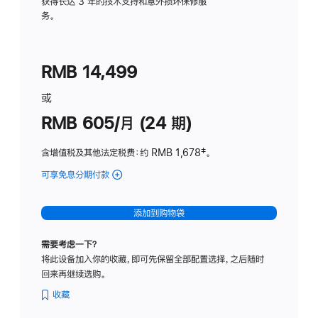
务
获得长达 3 年的技术支持和意外损坏保修服
务。
计
划
(适
RMB 14,499
用
于
或
Studio
RMB 605/月 (24 期)
Display
含增值税及其他法定税费
：约 RMB 1,678
脚
‡。
注
可享免息分期付款
(Studio
Display
-
添加到购物袋
纳
米
需要考虑一下？
纹
将此设备加入你的收藏，即可先保留全部配置选择，之后随时
理
回来再继续选购。
玻
璃
收藏
面