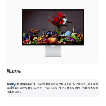
玻璃面板
两种抗反射玻璃面板可选。
标配的玻璃面板经过特别设计，反光率极低。纳米纹理
展
玻璃面板可分散反射光，从而进一步减少反光，即使在高亮光源的工作场所也能保
持出色画质。
开