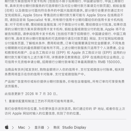
期付款方案由信用卡发卡机构 (包括但不限于招商银行、中国建设银行、中国工商银行
等，具体支持分期付款服务的可选择银行及对应分期付款方案请见付款页面)、蚂蚁金服
(花呗) 以及微信分付面向符合条件的中国大陆居民提供。部分银行会要求你通过支付
宝完成购买。Apple Store 零售店的分期付款方案可能与 Apple Store 在线商店不
同，请到店咨询 Specialist 专家。所有银行信用卡分期均需经你的信用卡发卡机构批
准；对于花呗分期，需经蚂蚁金服批准；对于微信分付分期，需经微信分付批准。如果你选
择的分期付款方案未获得信用卡发卡机构、蚂蚁金服或微信分付的批准，Apple 将不会
被告知原因。请参阅信用卡发卡机构 (包括但不限于招商银行、中国建设银行、中国工商
银行等，具体支持分期付款服务的可选择银行请见付款页面) 网站、支付宝网站和微信
分付服务页面，了解相关条件、费用和收费。订单可能需要满足特定金额要求，不同免息
分期期数对应的最低限额可能有所不同。上述分期付款服务只适用于个人消费者。企业
和教育机构客户、企业员工购买计划 (EPP) 和 Apple 员工购买计划 (EPP) 适用的分
期付款方案可能与上述方案不同，详情请参见教育商店、EPP 在线商店和企业商店。公
司信用卡无资格申请分期。招商银行分期付款单笔订单最高限额为 RMB 150000。
当商品有货并/或发货时，购物金额将计入你的信用卡、支付宝或微信分付账单。相关财
务费用将显示在你的信用卡对账单、支付宝或微信账户中。
产品按广告宣传价或标价提供分期付款服务。价格包含增值税。所有订单均可享受免费
送货服务。
此信息更新于 2026 年 7 月 30 日。
1. 重量依配置和制造工艺的不同而可能有所差异。
我们会使用你所在位置，为你更快显示送货选项。我们通过你的 IP 地址，或者你在上次
访问 Apple 网站时输入的位置信息，找到了你的位置。
Mac
显示器
购买 Studio Display