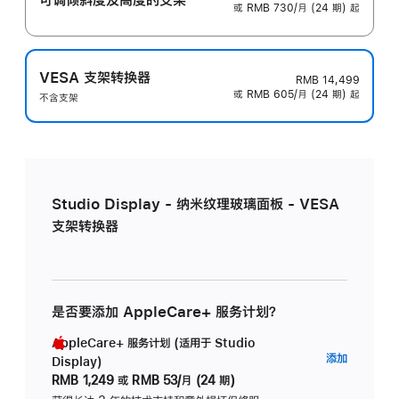
或 RMB 730/月 (24 期) 起
VESA 支架转换器
RMB 14,499
或 RMB 605/月 (24 期) 起
不含支架
Studio Display - 纳米纹理玻璃面板 - VESA
支架转换器
是否要添加 AppleCare+ 服务计划？
AppleCare+ 服务计划 (适用于 Studio
AppleC
添加
Display)
服
RMB 1,249
或
RMB 53/月 (24 期)