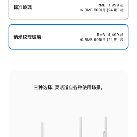
RMB 11,999
起
标准玻璃
或 RMB 500/月 (24 期) 起
RMB 14,499
起
纳米纹理玻璃
或 RMB 605/月 (24 期) 起
三种选择，灵活适应各种使用场景。
标