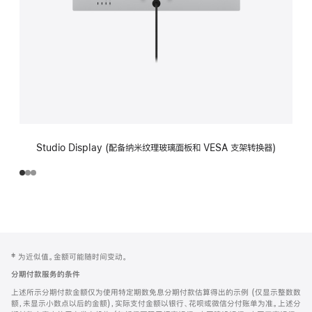
Studio Display (配备纳米纹理玻璃面板和 VESA 支架转换器)
网
脚
‡ 为近似值。金额可能随时间变动。
注
页
分期付款服务的条件
页
上述所示分期付款金额仅为使用特定期数免息分期付款估算得出的示例 (仅显示整数数
脚
额，未显示小数点以后的金额)，实际支付金额以银行、花呗或微信分付账单为准。上述分