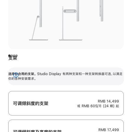
支架
选择你合用的支架。
Studio Display 有两种支架和一种支架转换器可选，以满足
展
你的各种安装需求。
开
RMB 14,499
可调倾斜度的支架
或 RMB 605/月 (24 期) 起
RMB 17,499
可调倾斜度及高‍度的支‍架