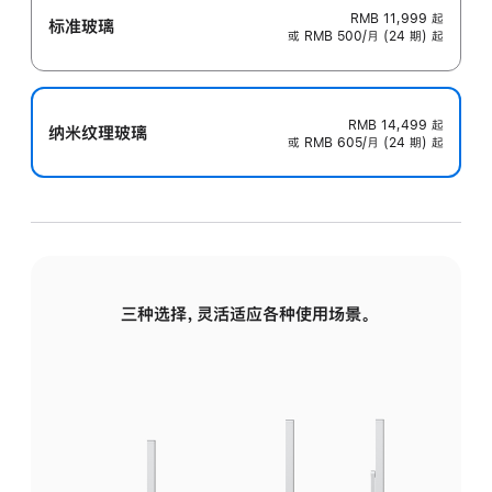
RMB 11,999
起
标准玻璃
或 RMB 500/月 (24 期) 起
RMB 14,499
起
纳米纹理玻璃
或 RMB 605/月 (24 期) 起
三种选择，灵活适应各种使用场景。
标