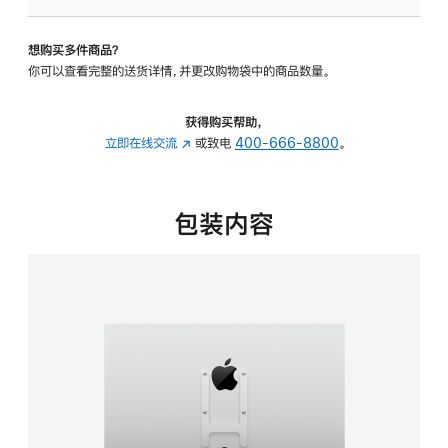
板
-
想购买多件商品？
VESA
你可以查看完整的送货详情，并更改购物袋中的商品数量。
支
架
转
获得购买帮助，
换
立即在线交流
(在
或致电
400-666-8800
。
器
新
的
窗
分
口
包装内容
期
中
付
打
款
开)
选
项)