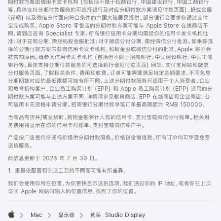
期付款方案由信用卡发卡机构 (包括但不限于招商银行、中国建设银行、中国工商银行
等，具体支持分期付款服务的可选择银行及对应分期付款方案请见付款页面)、蚂蚁金服
(花呗) 以及微信分付面向符合条件的中国大陆居民提供。部分银行会要求你通过支付
宝完成购买。Apple Store 零售店的分期付款方案可能与 Apple Store 在线商店不
同，请到店咨询 Specialist 专家。所有银行信用卡分期均需经你的信用卡发卡机构批
准；对于花呗分期，需经蚂蚁金服批准；对于微信分付分期，需经微信分付批准。如果你选
择的分期付款方案未获得信用卡发卡机构、蚂蚁金服或微信分付的批准，Apple 将不会
被告知原因。请参阅信用卡发卡机构 (包括但不限于招商银行、中国建设银行、中国工商
银行等，具体支持分期付款服务的可选择银行请见付款页面) 网站、支付宝网站和微信
分付服务页面，了解相关条件、费用和收费。订单可能需要满足特定金额要求，不同免息
分期期数对应的最低限额可能有所不同。上述分期付款服务只适用于个人消费者。企业
和教育机构客户、企业员工购买计划 (EPP) 和 Apple 员工购买计划 (EPP) 适用的分
期付款方案可能与上述方案不同，详情请参见教育商店、EPP 在线商店和企业商店。公
司信用卡无资格申请分期。招商银行分期付款单笔订单最高限额为 RMB 150000。
当商品有货并/或发货时，购物金额将计入你的信用卡、支付宝或微信分付账单。相关财
务费用将显示在你的信用卡对账单、支付宝或微信账户中。
产品按广告宣传价或标价提供分期付款服务。价格包含增值税。所有订单均可享受免费
送货服务。
此信息更新于 2026 年 7 月 30 日。
1. 重量依配置和制造工艺的不同而可能有所差异。
我们会使用你所在位置，为你更快显示送货选项。我们通过你的 IP 地址，或者你在上次
访问 Apple 网站时输入的位置信息，找到了你的位置。
Mac
显示器
购买 Studio Display