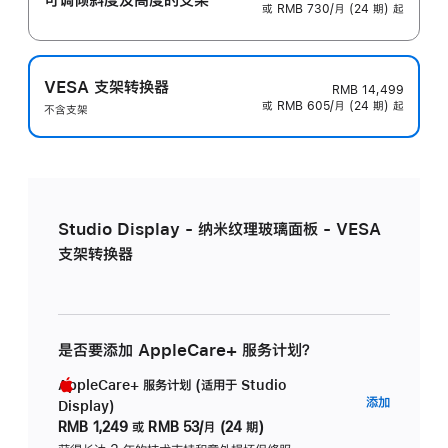
或 RMB 730/月 (24 期) 起
VESA 支架转换器
RMB 14,499
或 RMB 605/月 (24 期) 起
不含支架
Studio Display - 纳米纹理玻璃面板 - VESA
支架转换器
是否要添加 AppleCare+ 服务计划？
AppleCare+ 服务计划 (适用于 Studio
AppleC
添加
Display)
服
RMB 1,249
或
RMB 53/月 (24 期)