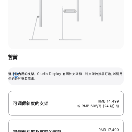
支架
选择你合用的支架。
Studio Display 有两种支架和一种支架转换器可选，以满足
展
你的各种安装需求。
开
RMB 14,499
可调倾斜度的支架
或 RMB 605/月 (24 期) 起
RMB 17,499
可调倾斜度及高‍度的支‍架