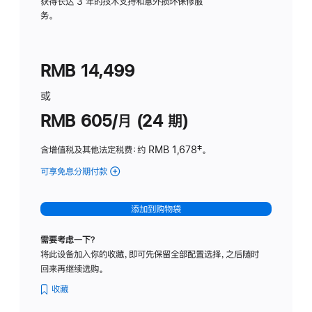
务
获得长达 3 年的技术支持和意外损坏保修服
务。
计
划
(适
RMB 14,499
用
于
或
Studio
RMB 605/月 (24 期)
Display
含增值税及其他法定税费
：约 RMB 1,678
脚
‡。
注
可享免息分期付款
(Studio
Display
-
添加到购物袋
纳
米
需要考虑一下？
纹
将此设备加入你的收藏，即可先保留全部配置选择，之后随时
理
回来再继续选购。
玻
璃
收藏
面