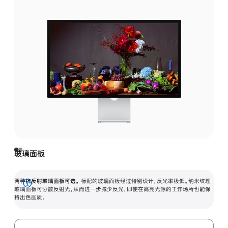
玻璃面板
两种抗反射玻璃面板可选。
标配的玻璃面板经过特别设计，反光率极低。纳米纹理
展
玻璃面板可分散反射光，从而进一步减少反光，即使在高亮光源的工作场所也能保
持出色画质。
开