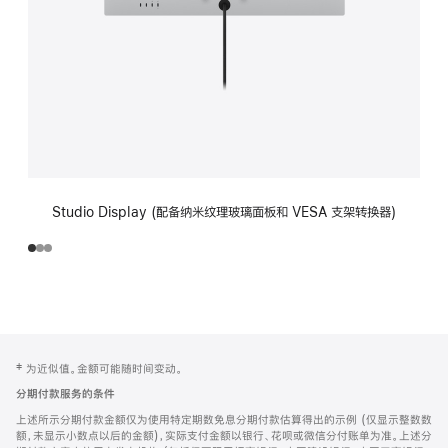
Studio Display (配备纳米纹理玻璃面板和 VESA 支架转换器)
网
脚
‡ 为近似值。金额可能随时间变动。
注
页
分期付款服务的条件
页
上述所示分期付款金额仅为使用特定期数免息分期付款估算得出的示例 (仅显示整数数
脚
额，未显示小数点以后的金额)，实际支付金额以银行、花呗或微信分付账单为准。上述分