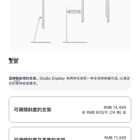
支架
选择你合用的支架。
Studio Display 有两种支架和一种支架转换器可选，以满足
展
你的各种安装需求。
开
RMB 14,499
可调倾斜度的支架
或 RMB 605/月 (24 期) 起
RMB 17,499
可调倾斜度及高‍度的支‍架