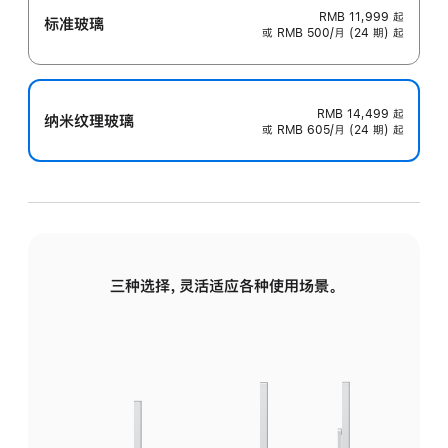
RMB 11,999
起
标准玻璃
或 RMB 500/月 (24 期) 起
RMB 14,499
起
纳米纹理玻璃
或 RMB 605/月 (24 期) 起
三种选择，灵活适应各种使用场景。
标