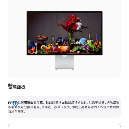
玻璃面板
两种抗反射玻璃面板可选。
标配的玻璃面板经过特别设计，反光率极低。纳米纹理
展
玻璃面板可分散反射光，从而进一步减少反光，即使在高亮光源的工作场所也能保
持出色画质。
开