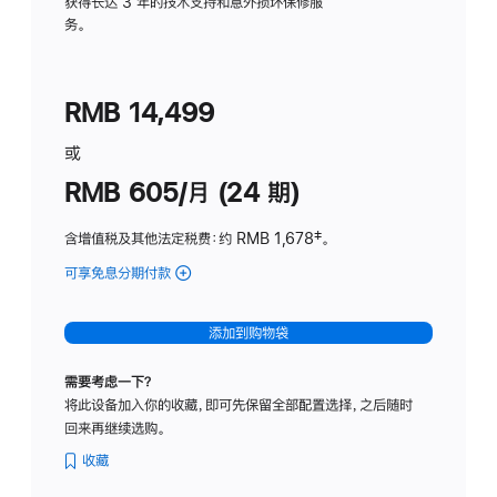
务
获得长达 3 年的技术支持和意外损坏保修服
务。
计
划
(适
RMB 14,499
用
于
或
Studio
RMB 605/月 (24 期)
Display
含增值税及其他法定税费
：约 RMB 1,678
脚
‡。
注
可享免息分期付款
(Studio
Display
-
添加到购物袋
纳
米
需要考虑一下？
纹
将此设备加入你的收藏，即可先保留全部配置选择，之后随时
理
回来再继续选购。
玻
璃
收藏
面