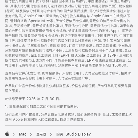
期付款方案由信用卡发卡机构 (包括但不限于招商银行、中国建设银行、中国工商银行
等，具体支持分期付款服务的可选择银行及对应分期付款方案请见付款页面)、蚂蚁金服
(花呗) 以及微信分付面向符合条件的中国大陆居民提供。部分银行会要求你通过支付
宝完成购买。Apple Store 零售店的分期付款方案可能与 Apple Store 在线商店不
同，请到店咨询 Specialist 专家。所有银行信用卡分期均需经你的信用卡发卡机构批
准；对于花呗分期，需经蚂蚁金服批准；对于微信分付分期，需经微信分付批准。如果你选
择的分期付款方案未获得信用卡发卡机构、蚂蚁金服或微信分付的批准，Apple 将不会
被告知原因。请参阅信用卡发卡机构 (包括但不限于招商银行、中国建设银行、中国工商
银行等，具体支持分期付款服务的可选择银行请见付款页面) 网站、支付宝网站和微信
分付服务页面，了解相关条件、费用和收费。订单可能需要满足特定金额要求，不同免息
分期期数对应的最低限额可能有所不同。上述分期付款服务只适用于个人消费者。企业
和教育机构客户、企业员工购买计划 (EPP) 和 Apple 员工购买计划 (EPP) 适用的分
期付款方案可能与上述方案不同，详情请参见教育商店、EPP 在线商店和企业商店。公
司信用卡无资格申请分期。招商银行分期付款单笔订单最高限额为 RMB 150000。
当商品有货并/或发货时，购物金额将计入你的信用卡、支付宝或微信分付账单。相关财
务费用将显示在你的信用卡对账单、支付宝或微信账户中。
产品按广告宣传价或标价提供分期付款服务。价格包含增值税。所有订单均可享受免费
送货服务。
此信息更新于 2026 年 7 月 30 日。
1. 重量依配置和制造工艺的不同而可能有所差异。
我们会使用你所在位置，为你更快显示送货选项。我们通过你的 IP 地址，或者你在上次
访问 Apple 网站时输入的位置信息，找到了你的位置。
Mac
显示器
购买 Studio Display