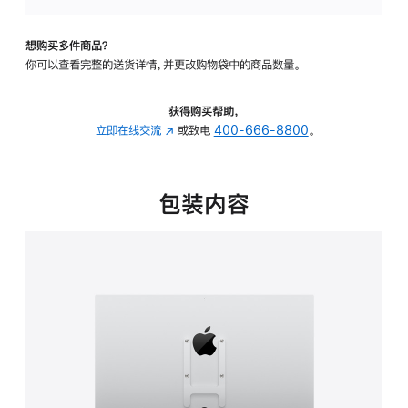
板
-
想购买多件商品？
VESA
你可以查看完整的送货详情，并更改购物袋中的商品数量。
支
架
转
获得购买帮助，
换
立即在线交流
(在
或致电
400-666-8800
。
器
新
的
窗
分
口
包装内容
期
中
付
打
款
开)
选
项)