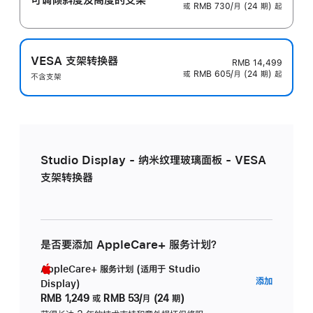
或 RMB 730/月 (24 期) 起
VESA 支架转换器
RMB 14,499
或 RMB 605/月 (24 期) 起
不含支架
Studio Display - 纳米纹理玻璃面板 - VESA
支架转换器
是否要添加 AppleCare+ 服务计划？
AppleCare+ 服务计划 (适用于 Studio
AppleC
添加
Display)
服
RMB 1,249
或
RMB 53/月 (24 期)