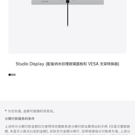
Studio Display (配备纳米纹理玻璃面板和 VESA 支架转换器)
网
脚
‡ 为近似值。金额可能随时间变动。
注
页
分期付款服务的条件
页
上述所示分期付款金额仅为使用特定期数免息分期付款估算得出的示例 (仅显示整数数
脚
额，未显示小数点以后的金额)，实际支付金额以银行、花呗或微信分付账单为准。上述分