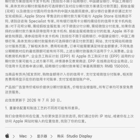
期付款方案由信用卡发卡机构 (包括但不限于招商银行、中国建设银行、中国工商银行
等，具体支持分期付款服务的可选择银行及对应分期付款方案请见付款页面)、蚂蚁金服
(花呗) 以及微信分付面向符合条件的中国大陆居民提供。部分银行会要求你通过支付
宝完成购买。Apple Store 零售店的分期付款方案可能与 Apple Store 在线商店不
同，请到店咨询 Specialist 专家。所有银行信用卡分期均需经你的信用卡发卡机构批
准；对于花呗分期，需经蚂蚁金服批准；对于微信分付分期，需经微信分付批准。如果你选
择的分期付款方案未获得信用卡发卡机构、蚂蚁金服或微信分付的批准，Apple 将不会
被告知原因。请参阅信用卡发卡机构 (包括但不限于招商银行、中国建设银行、中国工商
银行等，具体支持分期付款服务的可选择银行请见付款页面) 网站、支付宝网站和微信
分付服务页面，了解相关条件、费用和收费。订单可能需要满足特定金额要求，不同免息
分期期数对应的最低限额可能有所不同。上述分期付款服务只适用于个人消费者。企业
和教育机构客户、企业员工购买计划 (EPP) 和 Apple 员工购买计划 (EPP) 适用的分
期付款方案可能与上述方案不同，详情请参见教育商店、EPP 在线商店和企业商店。公
司信用卡无资格申请分期。招商银行分期付款单笔订单最高限额为 RMB 150000。
当商品有货并/或发货时，购物金额将计入你的信用卡、支付宝或微信分付账单。相关财
务费用将显示在你的信用卡对账单、支付宝或微信账户中。
产品按广告宣传价或标价提供分期付款服务。价格包含增值税。所有订单均可享受免费
送货服务。
此信息更新于 2026 年 7 月 30 日。
1. 重量依配置和制造工艺的不同而可能有所差异。
我们会使用你所在位置，为你更快显示送货选项。我们通过你的 IP 地址，或者你在上次
访问 Apple 网站时输入的位置信息，找到了你的位置。
Mac
显示器
购买 Studio Display