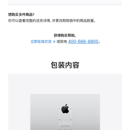
板
-
想购买多件商品？
VESA
你可以查看完整的送货详情，并更改购物袋中的商品数量。
支
架
转
获得购买帮助，
换
立即在线交流
(在
或致电
400-666-8800
。
器
新
的
窗
分
口
包装内容
期
中
付
打
款
开)
选
项)