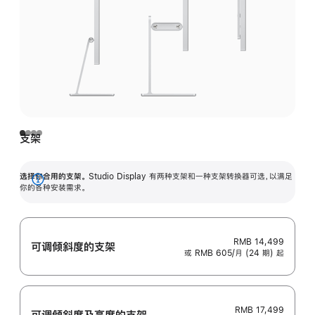
支架
选择你合用的支架。
Studio Display 有两种支架和一种支架转换器可选，以满足
展
你的各种安装需求。
开
RMB 14,499
可调倾斜度的支架
或 RMB 605/月 (24 期) 起
RMB 17,499
可调倾斜度及高‍度的支‍架