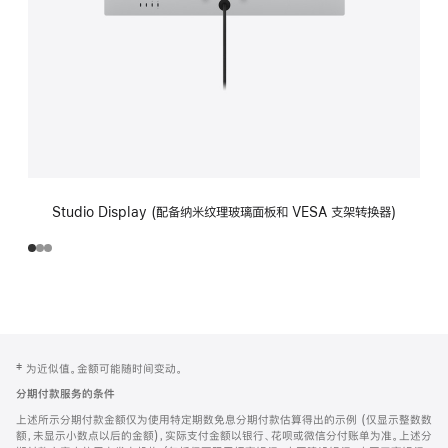
Studio Display (配备纳米纹理玻璃面板和 VESA 支架转换器)
网
脚
‡ 为近似值。金额可能随时间变动。
注
页
分期付款服务的条件
页
上述所示分期付款金额仅为使用特定期数免息分期付款估算得出的示例 (仅显示整数数
脚
额，未显示小数点以后的金额)，实际支付金额以银行、花呗或微信分付账单为准。上述分