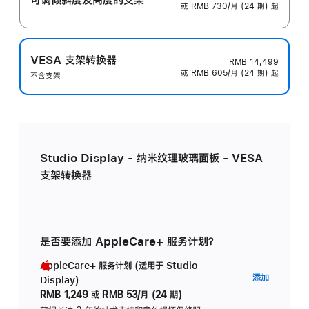
或 RMB 730/月 (24 期) 起
VESA 支架转换器
RMB 14,499
或 RMB 605/月 (24 期) 起
不含支架
Studio Display - 纳米纹理玻璃面板 - VESA
支架转换器
是否要添加 AppleCare+ 服务计划？
AppleCare+ 服务计划 (适用于 Studio
AppleC
添加
Display)
服
RMB 1,249
或
RMB 53/月 (24 期)