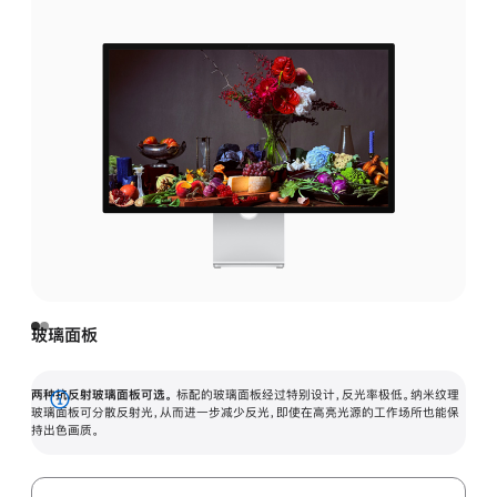
玻璃面板
两种抗反射玻璃面板可选。
标配的玻璃面板经过特别设计，反光率极低。纳米纹理
展
玻璃面板可分散反射光，从而进一步减少反光，即使在高亮光源的工作场所也能保
持出色画质。
开