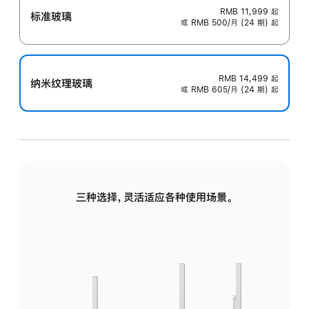
RMB 11,999
起
标准玻璃
或 RMB 500/月 (24 期) 起
RMB 14,499
起
纳米纹理玻璃
或 RMB 605/月 (24 期) 起
三种选择，灵活适应各种使用场景。
标