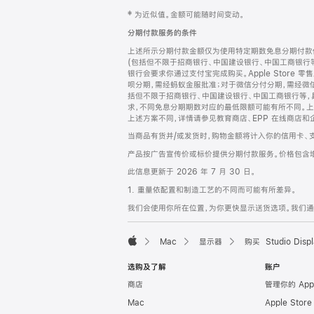
网
脚
‡ 为近似值。金额可能随时间变动。
注
页
分期付款服务的条件
页
上述所示分期付款金额仅为使用特定期数免息分期付款估
脚
(包括但不限于招商银行、中国建设银行、中国工商银行
银行会要求你通过支付宝完成购买。Apple Store 零
呗分期，需经蚂蚁金服批准；对于微信分付分期，需经微信
括但不限于招商银行、中国建设银行、中国工商银行等，
求，不同免息分期期数对应的最低限额可能有所不同。上述分
上述方案不同，详情请参见教育商店、EPP 在线商店和
当商品有货并/或发货时，购物金额将计入你的信用卡、
产品按广告宣传价或标价提供分期付款服务。价格包含
此信息更新于 2026 年 7 月 30 日。
1. 重量依配置和制造工艺的不同而可能有所差异。
我们会使用你所在位置，为你更快显示送货选项。我们通过你
Mac
显示器
购买 Studio Displ
Apple
选购及了解
账户
商店
管理你的 App
Mac
Apple Stor