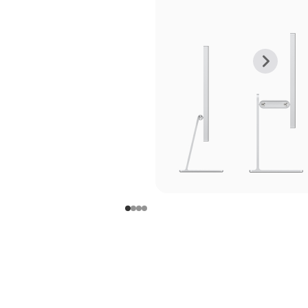
上
下
一
一
张
张
图
图
库
库
图
图
片
片
-
-
支
支
架
架