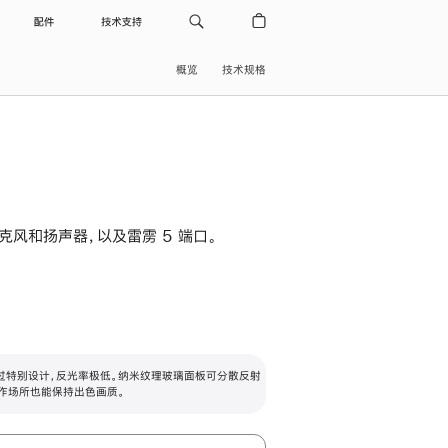
配件
技术支持
概览
技术规格
级麦克风和扬声器，以及雷雳 5 端口。
过特别设计，反光率极低。纳米纹理玻璃面板可分散反射
作场所也能保持出色画质。