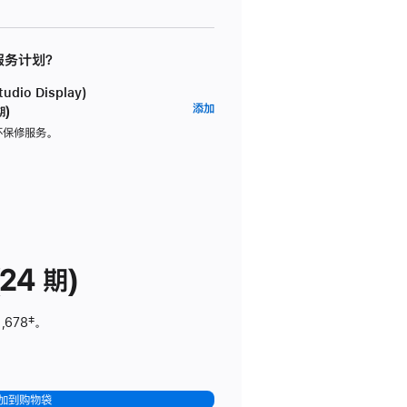
 服务计划？
dio Display)
AppleCare+
添加
期)
服
坏保修服务。
务
计
划
(适
用
于
24 期)
Studio
Display)
,678
脚
‡。
注
加到购物袋