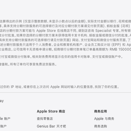
算得出的示例 (仅显示整数数额，未显示小数点以后的金额)，实际支付金额以银行、花呗或
等，具体支持分期付款服务的可选择银行及对应分期付款方案请见付款页面)、蚂蚁金服 (花呗
售店的分期付款方案可能与 Apple Store 在线商店不同，请到店咨询 Specialist 专
分付批准。如果你选择的分期付款方案未获得信用卡发卡机构、蚂蚁金服或微信分付的批准，Ap
具体支持分期付款服务的可选择银行请见付款页面) 网站、支付宝网站和微信分付服务页面，
期付款服务只适用于个人消费者。企业和教育机构客户、企业员工购买计划 (EPP) 和 Appl
企业商店。公司信用卡无资格申请分期。招商银行分期付款单笔订单最高限额为 RMB 150000
支付宝或微信分付账单。相关财务费用将显示在你的信用卡对账单、支付宝或微信账户中。
增值税。所有订单均可享受免费送货服务。
的 IP 地址，或者你在上次访问 Apple 网站时输入的位置信息，找到了你的位置。
ay
Apple Store 商店
商务应用
le 账户
查找零售店
Apple 与商务
e 账户
Genius Bar 天才吧
商务选购