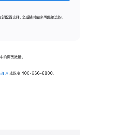
全部配置选择，之后随时回来再继续选购。
中的商品数量。
交流
(在
或致电
400-666-8800。
新
窗
口
中
打
开)