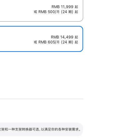
RMB 11,999
起
或 RMB 500/月 (24 期) 起
RMB 14,499
起
或 RMB 605/月 (24 期) 起
配可调倾斜度及高度的支架，额外增加 105
VESA 支架转换器
 有两种支架和一种支架转换器可选，以满足你的各种安装需求。
毫米的高度调节范围。
容的支架 (未随附)