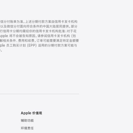
微信分付账单为准。上述分期付款方案由信用卡发卡机构
) 以及微信分付面向符合条件的中国大陆居民提供。部分
家。所有银行信用卡分期均需经你的信用卡发卡机构批准；对于花
ple 将不会被告知原因。请参阅信用卡发卡机构 (包
了解相关条件、费用和收费。订单可能需要满足特定金额要
e 员工购买计划 (EPP) 适用的分期付款方案可能与
。
Apple 价值观
辅助功能
环境责任