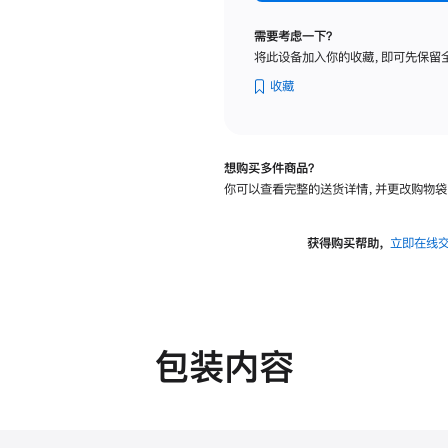
纳
米
需要考虑一下？
纹
将此设备加入你的收藏，即可先保留
理
玻
收藏
璃
面
板
想购买多件商品？
-
你可以查看完整的送货详情，并更改购物袋
VESA
支
架
获得购买帮助，
立即在线
转
换
器
的
分
包装内容
期
付
款
选
项)