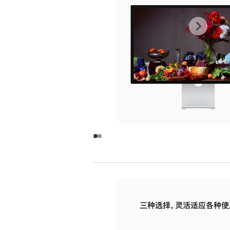
上
下
一
一
张
张
图
图
库
库
图
图
片
片
-
-
玻
玻
璃
璃
三种选择，灵活适应各种使
面
面
板
板