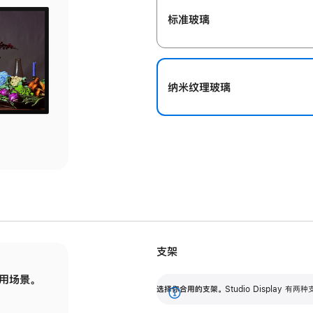
标准玻璃
纳米纹理玻璃
支架
用场景。
标配可调倾斜度的支架，提供 30 度的倾斜度
选
选择你合用的支架。
Studio Display
调节范围。
展