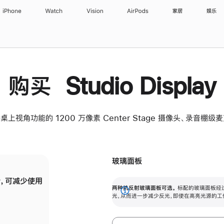
iPhone
Watch
Vision
AirPods
家居
娱乐
购买 Studio Display
桌上视角功能的 1200 万像素 Center Stage 摄像头、录音棚
玻璃面板
，可减少使用
纳米纹理玻璃面板可进一步减少反光，即使在
两种抗反射玻璃面板可选。
标配的玻璃面板经
。
有高亮光源的场所使用，也能保持出色画质。
展
光，从而进一步减少反光，即使在高亮光源的工
开