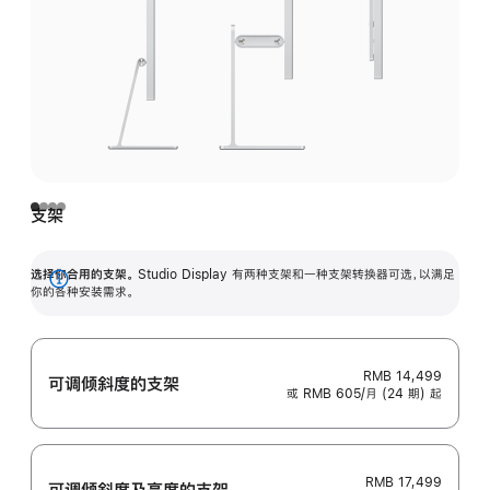
支架
选择你合用的支架。
Studio Display 有两种支架和一种支架转换器可选，以满足
展
你的各种安装需求。
开
RMB 14,499
可调倾斜度的支架
或 RMB 605/月 (24 期) 起
RMB 17,499
可调倾斜度及高‍度的支‍架