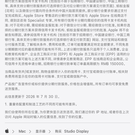
期付款方案由信用卡发卡机构 (包括但不限于招商银行、中国建设银行、中国工商银行
等，具体支持分期付款服务的可选择银行及对应分期付款方案请见付款页面)、蚂蚁金服
(花呗) 以及微信分付面向符合条件的中国大陆居民提供。部分银行会要求你通过支付
宝完成购买。Apple Store 零售店的分期付款方案可能与 Apple Store 在线商店不
同，请到店咨询 Specialist 专家。所有银行信用卡分期均需经你的信用卡发卡机构批
准；对于花呗分期，需经蚂蚁金服批准；对于微信分付分期，需经微信分付批准。如果你选
择的分期付款方案未获得信用卡发卡机构、蚂蚁金服或微信分付的批准，Apple 将不会
被告知原因。请参阅信用卡发卡机构 (包括但不限于招商银行、中国建设银行、中国工商
银行等，具体支持分期付款服务的可选择银行请见付款页面) 网站、支付宝网站和微信
分付服务页面，了解相关条件、费用和收费。订单可能需要满足特定金额要求，不同免息
分期期数对应的最低限额可能有所不同。上述分期付款服务只适用于个人消费者。企业
和教育机构客户、企业员工购买计划 (EPP) 和 Apple 员工购买计划 (EPP) 适用的分
期付款方案可能与上述方案不同，详情请参见教育商店、EPP 在线商店和企业商店。公
司信用卡无资格申请分期。招商银行分期付款单笔订单最高限额为 RMB 150000。
当商品有货并/或发货时，购物金额将计入你的信用卡、支付宝或微信分付账单。相关财
务费用将显示在你的信用卡对账单、支付宝或微信账户中。
产品按广告宣传价或标价提供分期付款服务。价格包含增值税。所有订单均可享受免费
送货服务。
此信息更新于 2026 年 7 月 30 日。
1. 重量依配置和制造工艺的不同而可能有所差异。
我们会使用你所在位置，为你更快显示送货选项。我们通过你的 IP 地址，或者你在上次
访问 Apple 网站时输入的位置信息，找到了你的位置。
Mac
显示器
购买 Studio Display