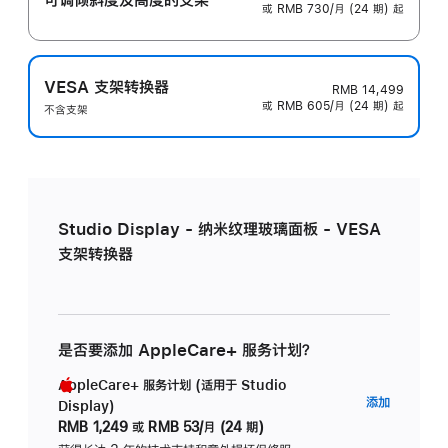
或 RMB 730/月 (24 期) 起
VESA 支架转换器
RMB 14,499
或 RMB 605/月 (24 期) 起
不含支架
Studio Display - 纳米纹理玻璃面板 - VESA
支架转换器
是否要添加 AppleCare+ 服务计划？
AppleCare+ 服务计划 (适用于 Studio
AppleC
添加
Display)
服
RMB 1,249
或
RMB 53/月 (24 期)