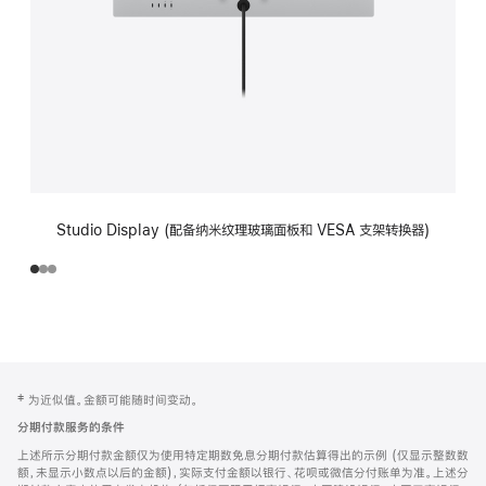
Studio Display (配备纳米纹理玻璃面板和 VESA 支架转换器)
网
脚
‡ 为近似值。金额可能随时间变动。
注
页
分期付款服务的条件
页
上述所示分期付款金额仅为使用特定期数免息分期付款估算得出的示例 (仅显示整数数
脚
额，未显示小数点以后的金额)，实际支付金额以银行、花呗或微信分付账单为准。上述分