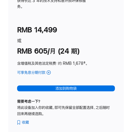
务
获得长达 3 年的技术支持和意外损坏保修服
务。
计
划
(适
RMB 14,499
用
于
或
Studio
RMB 605/月 (24 期)
Display
含增值税及其他法定税费
：约 RMB 1,678
脚
‡。
注
可享免息分期付款
(Studio
Display
-
添加到购物袋
纳
米
需要考虑一下？
纹
将此设备加入你的收藏，即可先保留全部配置选择，之后随时
理
回来再继续选购。
玻
璃
收藏
面