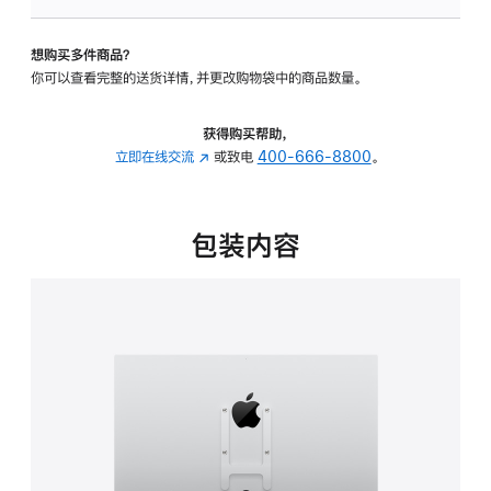
板
-
想购买多件商品？
VESA
你可以查看完整的送货详情，并更改购物袋中的商品数量。
支
架
转
获得购买帮助，
换
立即在线交流
(在
或致电
400-666-8800
。
器
新
的
窗
分
口
包装内容
期
中
付
打
款
开)
选
项)