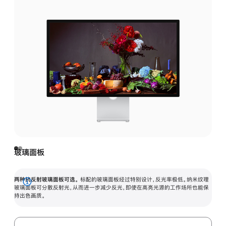
玻璃面板
两种抗反射玻璃面板可选。
标配的玻璃面板经过特别设计，反光率极低。纳米纹理
展
玻璃面板可分散反射光，从而进一步减少反光，即使在高亮光源的工作场所也能保
持出色画质。
开