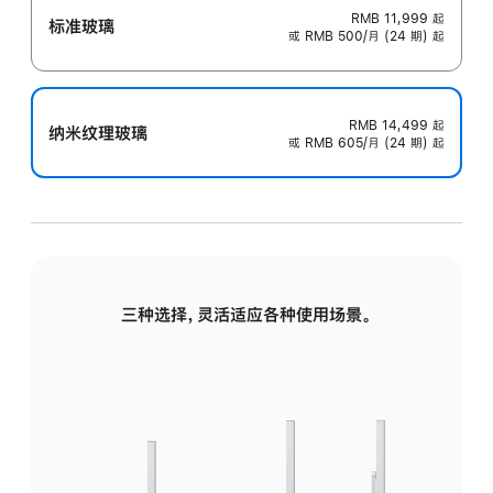
RMB 11,999
起
标准玻璃
或 RMB 500/月 (24 期) 起
RMB 14,499
起
纳米纹理玻璃
或 RMB 605/月 (24 期) 起
三种选择，灵活适应各种使用场景。
标