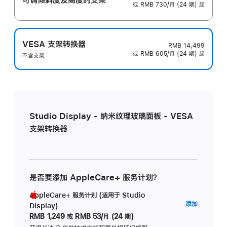
或 RMB 730/月 (24 期) 起
VESA 支架转换器
RMB 14,499
或 RMB 605/月 (24 期) 起
不含支架
Studio Display - 纳米纹理玻璃面板 - VESA
支架转换器
是否要添加 AppleCare+ 服务计划？
AppleCare+ 服务计划 (适用于 Studio
AppleC
添加
Display)
服
RMB 1,249
或
RMB 53/月 (24 期)