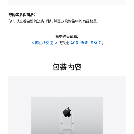
板
-
想购买多件商品？
VESA
你可以查看完整的送货详情，并更改购物袋中的商品数量。
支
架
转
获得购买帮助，
换
立即在线交流
(在
或致电
400-666-8800
。
器
新
的
窗
分
口
包装内容
期
中
付
打
款
开)
选
项)