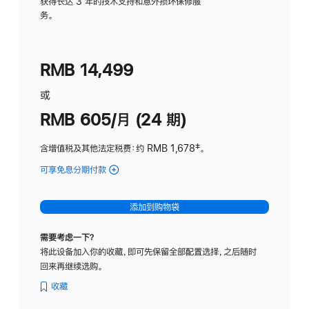
务
获得长达 3 年的技术支持和意外损坏保修服
务。
计
划
(适
RMB 14,499
用
于
或
Studio
RMB 605/月 (24 期)
Display
含增值税及其他法定税费
：约 RMB 1,678
脚
‡。
注
可享免息分期付款
(Studio
Display
-
添加到购物袋
纳
米
需要考虑一下？
纹
将此设备加入你的收藏，即可先保留全部配置选择，之后随时
理
回来再继续选购。
玻
璃
收藏
面