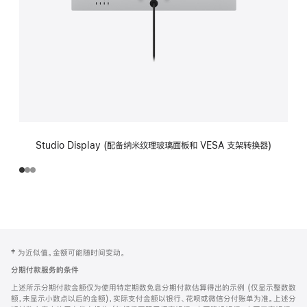
Studio Display (配备纳米纹理玻璃面板和 VESA 支架转换器)
网
脚
‡ 为近似值。金额可能随时间变动。
注
页
分期付款服务的条件
页
上述所示分期付款金额仅为使用特定期数免息分期付款估算得出的示例 (仅显示整数数
脚
额，未显示小数点以后的金额)，实际支付金额以银行、花呗或微信分付账单为准。上述分