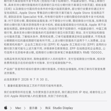
期付款方案由信用卡发卡机构 (包括但不限于招商银行、中国建设银行、中国工商银行
等，具体支持分期付款服务的可选择银行及对应分期付款方案请见付款页面)、蚂蚁金服
(花呗) 以及微信分付面向符合条件的中国大陆居民提供。部分银行会要求你通过支付
宝完成购买。Apple Store 零售店的分期付款方案可能与 Apple Store 在线商店不
同，请到店咨询 Specialist 专家。所有银行信用卡分期均需经你的信用卡发卡机构批
准；对于花呗分期，需经蚂蚁金服批准；对于微信分付分期，需经微信分付批准。如果你选
择的分期付款方案未获得信用卡发卡机构、蚂蚁金服或微信分付的批准，Apple 将不会
被告知原因。请参阅信用卡发卡机构 (包括但不限于招商银行、中国建设银行、中国工商
银行等，具体支持分期付款服务的可选择银行请见付款页面) 网站、支付宝网站和微信
分付服务页面，了解相关条件、费用和收费。订单可能需要满足特定金额要求，不同免息
分期期数对应的最低限额可能有所不同。上述分期付款服务只适用于个人消费者。企业
和教育机构客户、企业员工购买计划 (EPP) 和 Apple 员工购买计划 (EPP) 适用的分
期付款方案可能与上述方案不同，详情请参见教育商店、EPP 在线商店和企业商店。公
司信用卡无资格申请分期。招商银行分期付款单笔订单最高限额为 RMB 150000。
当商品有货并/或发货时，购物金额将计入你的信用卡、支付宝或微信分付账单。相关财
务费用将显示在你的信用卡对账单、支付宝或微信账户中。
产品按广告宣传价或标价提供分期付款服务。价格包含增值税。所有订单均可享受免费
送货服务。
此信息更新于 2026 年 7 月 30 日。
1. 重量依配置和制造工艺的不同而可能有所差异。
我们会使用你所在位置，为你更快显示送货选项。我们通过你的 IP 地址，或者你在上次
访问 Apple 网站时输入的位置信息，找到了你的位置。
Mac
显示器
购买 Studio Display