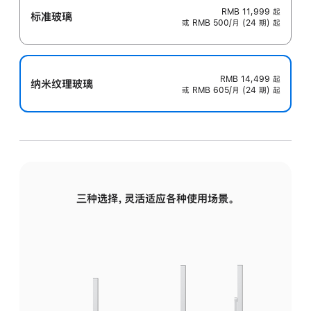
RMB 11,999
起
标准玻璃
或 RMB 500/月 (24 期) 起
RMB 14,499
起
纳米纹理玻璃
或 RMB 605/月 (24 期) 起
三种选择，灵活适应各种使用场景。
标