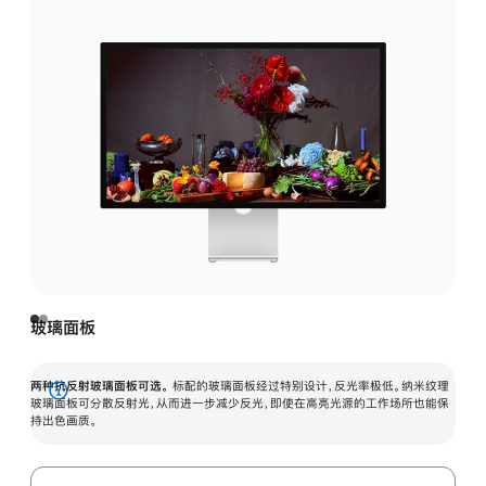
玻璃面板
两种抗反射玻璃面板可选。
标配的玻璃面板经过特别设计，反光率极低。纳米纹理
展
玻璃面板可分散反射光，从而进一步减少反光，即使在高亮光源的工作场所也能保
持出色画质。
开