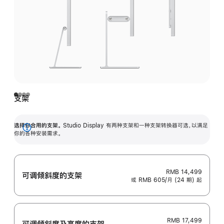
支架
选择你合用的支架。
Studio Display 有两种支架和一种支架转换器可选，以满足
展
你的各种安装需求。
开
RMB 14,499
可调倾斜度的支架
或 RMB 605/月 (24 期) 起
RMB 17,499
可调倾斜度及高‍度的支‍架