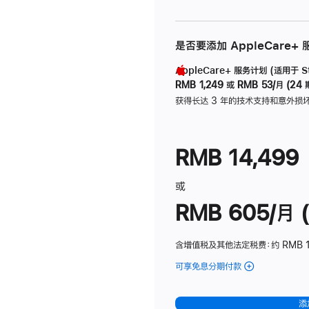
是否要添加 AppleCare+
AppleCare+ 服务计划 (适用于 Stu
RMB 1,249
或
RMB 53/月 (24 
获得长达 3 年的技术支持和意外损
RMB 14,499
或
RMB 605/月 (
含增值税及其他法定税费
：约 RMB 1
可享免息分期付款
(Studio
Display
-
添