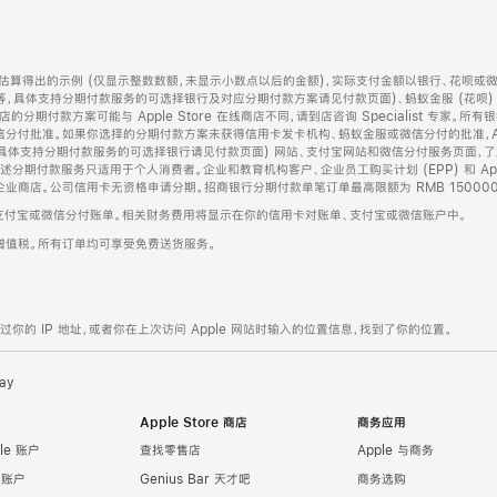
算得出的示例 (仅显示整数数额，未显示小数点以后的金额)，实际支付金额以银行、花呗或
等，具体支持分期付款服务的可选择银行及对应分期付款方案请见付款页面)、蚂蚁金服 (花呗
售店的分期付款方案可能与 Apple Store 在线商店不同，请到店咨询 Specialist 专
分付批准。如果你选择的分期付款方案未获得信用卡发卡机构、蚂蚁金服或微信分付的批准，Ap
具体支持分期付款服务的可选择银行请见付款页面) 网站、支付宝网站和微信分付服务页面，
期付款服务只适用于个人消费者。企业和教育机构客户、企业员工购买计划 (EPP) 和 Appl
企业商店。公司信用卡无资格申请分期。招商银行分期付款单笔订单最高限额为 RMB 150000
支付宝或微信分付账单。相关财务费用将显示在你的信用卡对账单、支付宝或微信账户中。
增值税。所有订单均可享受免费送货服务。
的 IP 地址，或者你在上次访问 Apple 网站时输入的位置信息，找到了你的位置。
ay
Apple Store 商店
商务应用
le 账户
查找零售店
Apple 与商务
e 账户
Genius Bar 天才吧
商务选购