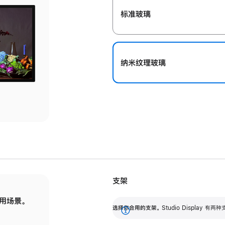
标准玻璃
纳米纹理玻璃
支架
用场景。
标配可调倾斜度的支架，提供 30 度的倾斜度
选
选择你合用的支架。
Studio Display
调节范围。
展