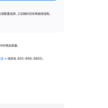
全部配置选择，之后随时回来再继续选购。
中的商品数量。
交流
(在
或致电
400-666-8800。
新
窗
口
中
打
开)