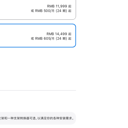
RMB 11,999
起
或 RMB 500/月 (24 期) 起
RMB 14,499
起
或 RMB 605/月 (24 期) 起
配可调倾斜度及高度的支架，额外增加 105
VESA 支架转换器
 有两种支架和一种支架转换器可选，以满足你的各种安装需求。
毫米的高度调节范围。
容的支架 (未随附)