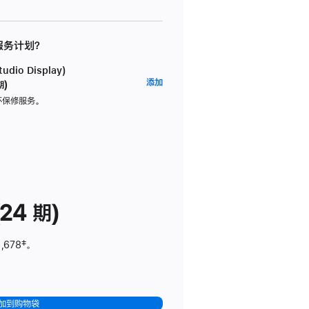
 服务计划？
dio Display)
AppleCare+
添加
期)
服
坏保修服务。
务
计
划
(适
用
于
24 期)
Studio
Display)
,678
脚
‡。
注
加到购物袋