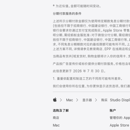
网
脚
‡ 为近似值。金额可能随时间变动。
注
页
分期付款服务的条件
页
上述所示分期付款金额仅为使用特定期数免息分期付款估
脚
(包括但不限于招商银行、中国建设银行、中国工商银行
银行会要求你通过支付宝完成购买。Apple Store 零
呗分期，需经蚂蚁金服批准；对于微信分付分期，需经微信
括但不限于招商银行、中国建设银行、中国工商银行等，
求，不同免息分期期数对应的最低限额可能有所不同。上述分
上述方案不同，详情请参见教育商店、EPP 在线商店和
当商品有货并/或发货时，购物金额将计入你的信用卡、
产品按广告宣传价或标价提供分期付款服务。价格包含
此信息更新于 2026 年 7 月 30 日。
1. 重量依配置和制造工艺的不同而可能有所差异。
我们会使用你所在位置，为你更快显示送货选项。我们通过你
Mac
显示器
购买 Studio Displ
Apple
选购及了解
账户
商店
管理你的 App
Mac
Apple Stor