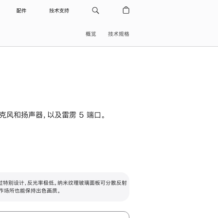
配件
技术支持
概览
技术规格
级麦克风和扬声器，以及雷雳 5 端口。
过特别设计，反光率极低。纳米纹理玻璃面板可分散反射
作场所也能保持出色画质。