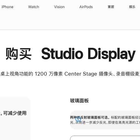
iPhone
Watch
Vision
AirPods
家居
娱乐
购买 Studio Display
桌上视角功能的 1200 万像素 Center Stage 摄像头、录音棚
玻璃面板
，可减少使用
纳米纹理玻璃面板可进一步减少反光，即使在
两种抗反射玻璃面板可选。
标配的玻璃面板经
。
有高亮光源的场所使用，也能保持出色画质。
展
光，从而进一步减少反光，即使在高亮光源的工
开