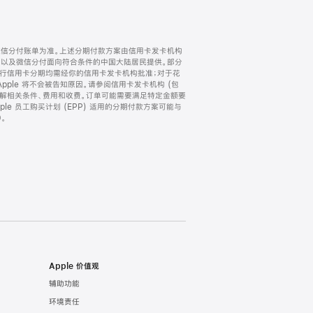
微信分付账单为准。上述分期付款方案由信用卡发卡机构
) 以及微信分付面向符合条件的中国大陆居民提供。部分
家。所有银行信用卡分期均需经你的信用卡发卡机构批准；对于花
ple 将不会被告知原因。请参阅信用卡发卡机构 (包
了解相关条件、费用和收费。订单可能需要满足特定金额要
e 员工购买计划 (EPP) 适用的分期付款方案可能与
。
Apple 价值观
辅助功能
环境责任