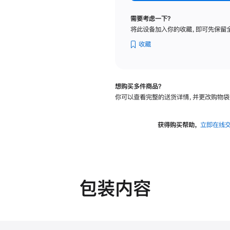
纳
米
需要考虑一下？
纹
将此设备加入你的收藏，即可先保留
理
玻
收藏
璃
面
板
想购买多件商品？
-
你可以查看完整的送货详情，并更改购物袋
VESA
支
架
获得购买帮助，
立即在线
转
换
器
的
分
包装内容
期
付
款
选
项)