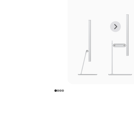
上
下
一
一
张
张
图
图
库
库
图
图
片
片
-
-
支
支
架
架