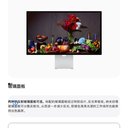
玻璃面板
两种抗反射玻璃面板可选。
标配的玻璃面板经过特别设计，反光率极低。纳米纹理
展
玻璃面板可分散反射光，从而进一步减少反光，即使在高亮光源的工作场所也能保
持出色画质。
开