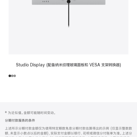
Studio Display (配备纳米纹理玻璃面板和 VESA 支架转换器)
网
脚
‡ 为近似值。金额可能随时间变动。
注
页
分期付款服务的条件
页
上述所示分期付款金额仅为使用特定期数免息分期付款估算得出的示例 (仅显示整数数
脚
额，未显示小数点以后的金额)，实际支付金额以银行、花呗或微信分付账单为准。上述分