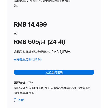
务
获得长达 3 年的技术支持和意外损坏保修服
务。
计
划
(适
RMB 14,499
用
于
或
Studio
RMB 605/月 (24 期)
Display
含增值税及其他法定税费
：约 RMB 1,678
脚
‡。
注
可享免息分期付款
(Studio
Display
-
添加到购物袋
纳
米
需要考虑一下？
纹
将此设备加入你的收藏，即可先保留全部配置选择，之后随时
理
回来再继续选购。
玻
璃
收藏
面