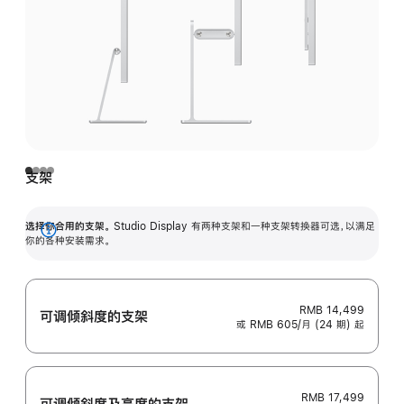
支架
选择你合用的支架。
Studio Display 有两种支架和一种支架转换器可选，以满足
展
你的各种安装需求。
开
RMB 14,499
可调倾斜度的支架
或 RMB 605/月 (24 期) 起
RMB 17,499
可调倾斜度及高‍度的支‍架