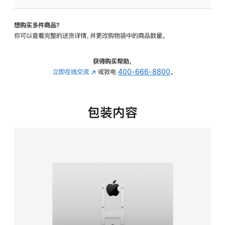
板
-
想购买多件商品？
VESA
你可以查看完整的送货详情，并更改购物袋中的商品数量。
支
架
转
获得购买帮助，
换
立即在线交流
(在
或致电
400-666-8800
。
器
新
的
窗
分
口
包装内容
期
中
付
打
款
开)
选
项)