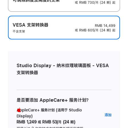
或 RMB 730/月 (24 期) 起
VESA 支架转换器
RMB 14,499
或 RMB 605/月 (24 期) 起
不含支架
Studio Display - 纳米纹理玻璃面板 - VESA
支架转换器
是否要添加 AppleCare+ 服务计划？
AppleCare+ 服务计划 (适用于 Studio
AppleC
添加
Display)
服
RMB 1,249
或
RMB 53/月 (24 期)