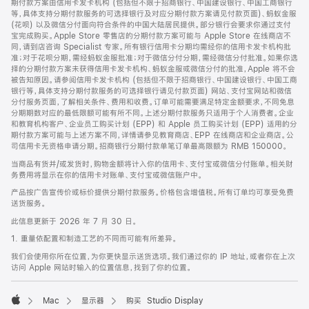
期付款方案由信用卡发卡机构 (包括但不限于招商银行、中国建设银行、中国工商银行
等，具体支持分期付款服务的可选择银行及对应分期付款方案请见付款页面)、蚂蚁金服
(花呗) 以及微信分付面向符合条件的中国大陆居民提供。部分银行会要求你通过支付
宝完成购买。Apple Store 零售店的分期付款方案可能与 Apple Store 在线商店不
同，请到店咨询 Specialist 专家。所有银行信用卡分期均需经你的信用卡发卡机构批
准；对于花呗分期，需经蚂蚁金服批准；对于微信分付分期，需经微信分付批准。如果你选
择的分期付款方案未获得信用卡发卡机构、蚂蚁金服或微信分付的批准，Apple 将不会
被告知原因。请参阅信用卡发卡机构 (包括但不限于招商银行、中国建设银行、中国工商
银行等，具体支持分期付款服务的可选择银行请见付款页面) 网站、支付宝网站和微信
分付服务页面，了解相关条件、费用和收费。订单可能需要满足特定金额要求，不同免息
分期期数对应的最低限额可能有所不同。上述分期付款服务只适用于个人消费者。企业
和教育机构客户、企业员工购买计划 (EPP) 和 Apple 员工购买计划 (EPP) 适用的分
期付款方案可能与上述方案不同，详情请参见教育商店、EPP 在线商店和企业商店。公
司信用卡无资格申请分期。招商银行分期付款单笔订单最高限额为 RMB 150000。
当商品有货并/或发货时，购物金额将计入你的信用卡、支付宝或微信分付账单。相关财
务费用将显示在你的信用卡对账单、支付宝或微信账户中。
产品按广告宣传价或标价提供分期付款服务。价格包含增值税。所有订单均可享受免费
送货服务。
此信息更新于 2026 年 7 月 30 日。
1. 重量依配置和制造工艺的不同而可能有所差异。
我们会使用你所在位置，为你更快显示送货选项。我们通过你的 IP 地址，或者你在上次
访问 Apple 网站时输入的位置信息，找到了你的位置。
Mac
显示器
购买 Studio Display