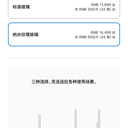
RMB 11,999
起
标准玻璃
或 RMB 500/月 (24 期) 起
RMB 14,499
起
纳米纹理玻璃
或 RMB 605/月 (24 期) 起
三种选择，灵活适应各种使用场景。
标