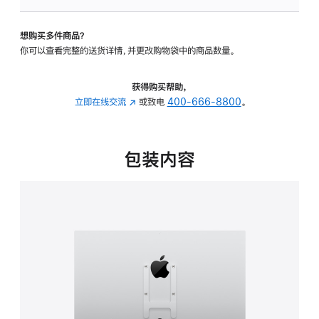
板
-
想购买多件商品？
VESA
你可以查看完整的送货详情，并更改购物袋中的商品数量。
支
架
转
获得购买帮助，
换
立即在线交流
(在
或致电
400-666-8800
。
器
新
的
窗
分
口
包装内容
期
中
付
打
款
开)
选
项)