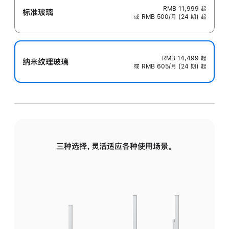
RMB 11,999
起
标准玻璃
或 RMB 500/月 (24 期) 起
RMB 14,499
起
纳米纹理玻璃
或 RMB 605/月 (24 期) 起
三种选择，灵活适应各种使用场景。
标