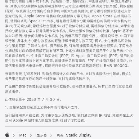
期付款方案由信用卡发卡机构 (包括但不限于招商银行、中国建设银行、中国工商银行
等，具体支持分期付款服务的可选择银行及对应分期付款方案请见付款页面)、蚂蚁金服
(花呗) 以及微信分付面向符合条件的中国大陆居民提供。部分银行会要求你通过支付
宝完成购买。Apple Store 零售店的分期付款方案可能与 Apple Store 在线商店不
同，请到店咨询 Specialist 专家。所有银行信用卡分期均需经你的信用卡发卡机构批
准；对于花呗分期，需经蚂蚁金服批准；对于微信分付分期，需经微信分付批准。如果你选
择的分期付款方案未获得信用卡发卡机构、蚂蚁金服或微信分付的批准，Apple 将不会
被告知原因。请参阅信用卡发卡机构 (包括但不限于招商银行、中国建设银行、中国工商
银行等，具体支持分期付款服务的可选择银行请见付款页面) 网站、支付宝网站和微信
分付服务页面，了解相关条件、费用和收费。订单可能需要满足特定金额要求，不同免息
分期期数对应的最低限额可能有所不同。上述分期付款服务只适用于个人消费者。企业
和教育机构客户、企业员工购买计划 (EPP) 和 Apple 员工购买计划 (EPP) 适用的分
期付款方案可能与上述方案不同，详情请参见教育商店、EPP 在线商店和企业商店。公
司信用卡无资格申请分期。招商银行分期付款单笔订单最高限额为 RMB 150000。
当商品有货并/或发货时，购物金额将计入你的信用卡、支付宝或微信分付账单。相关财
务费用将显示在你的信用卡对账单、支付宝或微信账户中。
产品按广告宣传价或标价提供分期付款服务。价格包含增值税。所有订单均可享受免费
送货服务。
此信息更新于 2026 年 7 月 30 日。
1. 重量依配置和制造工艺的不同而可能有所差异。
我们会使用你所在位置，为你更快显示送货选项。我们通过你的 IP 地址，或者你在上次
访问 Apple 网站时输入的位置信息，找到了你的位置。
Mac
显示器
购买 Studio Display