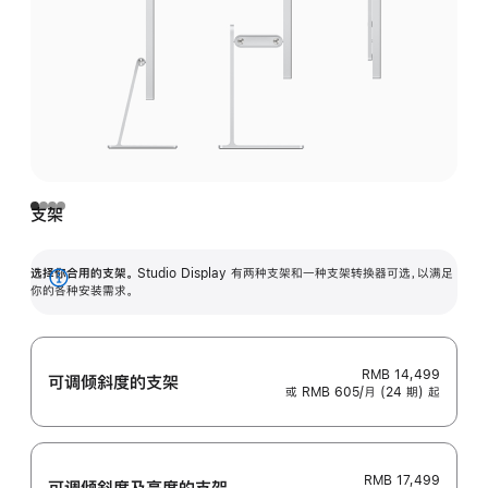
支架
选择你合用的支架。
Studio Display 有两种支架和一种支架转换器可选，以满足
展
你的各种安装需求。
开
RMB 14,499
可调倾斜度的支架
或 RMB 605/月 (24 期) 起
RMB 17,499
可调倾斜度及高‍度的支‍架