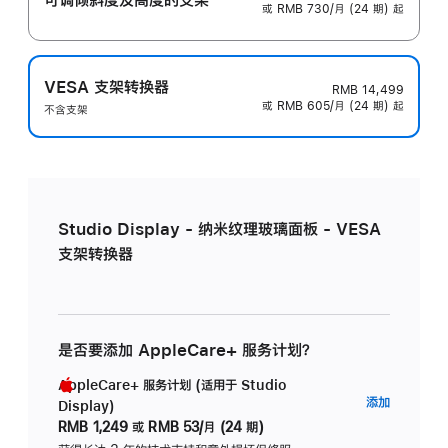
或 RMB 730/月 (24 期) 起
VESA 支架转换器
RMB 14,499
或 RMB 605/月 (24 期) 起
不含支架
Studio Display - 纳米纹理玻璃面板 - VESA
支架转换器
是否要添加 AppleCare+ 服务计划？
AppleCare+ 服务计划 (适用于 Studio
AppleC
添加
Display)
服
RMB 1,249
或
RMB 53/月 (24 期)