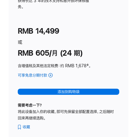
务
获得长达 3 年的技术支持和意外损坏保修服
务。
计
划
(适
RMB 14,499
用
于
或
Studio
RMB 605/月 (24 期)
Display
含增值税及其他法定税费
：约 RMB 1,678
脚
‡。
注
可享免息分期付款
(Studio
Display
-
添加到购物袋
纳
米
需要考虑一下？
纹
将此设备加入你的收藏，即可先保留全部配置选择，之后随时
理
回来再继续选购。
玻
璃
收藏
面