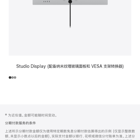
Studio Display (配备纳米纹理玻璃面板和 VESA 支架转换器)
网
脚
‡ 为近似值。金额可能随时间变动。
注
页
分期付款服务的条件
页
上述所示分期付款金额仅为使用特定期数免息分期付款估算得出的示例 (仅显示整数数
脚
额，未显示小数点以后的金额)，实际支付金额以银行、花呗或微信分付账单为准。上述分