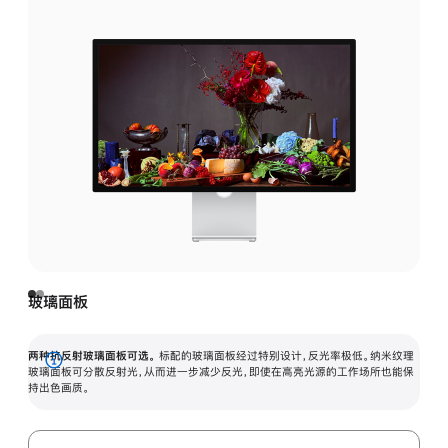
玻璃面板
两种抗反射玻璃面板可选。
标配的玻璃面板经过特别设计，反光率极低。纳米纹理
展
玻璃面板可分散反射光，从而进一步减少反光，即使在高亮光源的工作场所也能保
持出色画质。
开