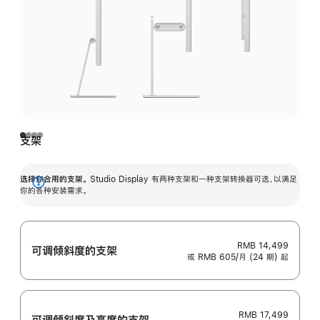
支架
选择你合用的支架。
Studio Display 有两种支架和一种支架转换器可选，以满足
展
你的各种安装需求。
开
RMB 14,499
可调倾斜度的支架
或 RMB 605/月 (24 期) 起
RMB 17,499
可调倾斜度及高‍度的支‍架