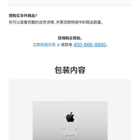
板
-
想购买多件商品？
VESA
你可以查看完整的送货详情，并更改购物袋中的商品数量。
支
架
转
获得购买帮助，
换
立即在线交流
(在
或致电
400-666-8800
。
器
新
的
窗
分
口
包装内容
期
中
付
打
款
开)
选
项)