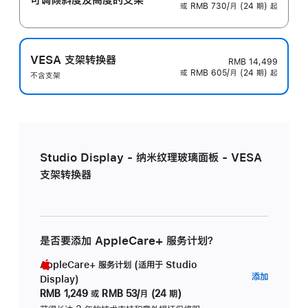
或 RMB 730/月 (24 期) 起
VESA 支架转换器
RMB 14,499
或 RMB 605/月 (24 期) 起
不含支架
Studio Display - 纳米纹理玻璃面板 - VESA
支架转换器
是否要添加 AppleCare+ 服务计划？
AppleCare+ 服务计划 (适用于 Studio
AppleC
添加
Display)
服
RMB 1,249
或
RMB 53/月 (24 期)