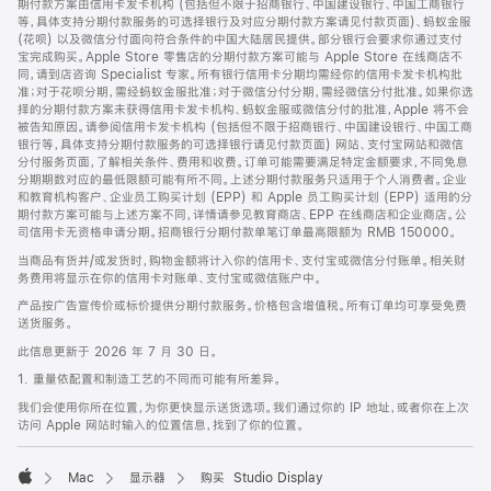
期付款方案由信用卡发卡机构 (包括但不限于招商银行、中国建设银行、中国工商银行
等，具体支持分期付款服务的可选择银行及对应分期付款方案请见付款页面)、蚂蚁金服
(花呗) 以及微信分付面向符合条件的中国大陆居民提供。部分银行会要求你通过支付
宝完成购买。Apple Store 零售店的分期付款方案可能与 Apple Store 在线商店不
同，请到店咨询 Specialist 专家。所有银行信用卡分期均需经你的信用卡发卡机构批
准；对于花呗分期，需经蚂蚁金服批准；对于微信分付分期，需经微信分付批准。如果你选
择的分期付款方案未获得信用卡发卡机构、蚂蚁金服或微信分付的批准，Apple 将不会
被告知原因。请参阅信用卡发卡机构 (包括但不限于招商银行、中国建设银行、中国工商
银行等，具体支持分期付款服务的可选择银行请见付款页面) 网站、支付宝网站和微信
分付服务页面，了解相关条件、费用和收费。订单可能需要满足特定金额要求，不同免息
分期期数对应的最低限额可能有所不同。上述分期付款服务只适用于个人消费者。企业
和教育机构客户、企业员工购买计划 (EPP) 和 Apple 员工购买计划 (EPP) 适用的分
期付款方案可能与上述方案不同，详情请参见教育商店、EPP 在线商店和企业商店。公
司信用卡无资格申请分期。招商银行分期付款单笔订单最高限额为 RMB 150000。
当商品有货并/或发货时，购物金额将计入你的信用卡、支付宝或微信分付账单。相关财
务费用将显示在你的信用卡对账单、支付宝或微信账户中。
产品按广告宣传价或标价提供分期付款服务。价格包含增值税。所有订单均可享受免费
送货服务。
此信息更新于 2026 年 7 月 30 日。
1. 重量依配置和制造工艺的不同而可能有所差异。
我们会使用你所在位置，为你更快显示送货选项。我们通过你的 IP 地址，或者你在上次
访问 Apple 网站时输入的位置信息，找到了你的位置。
Mac
显示器
购买 Studio Display