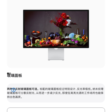
玻璃面板
两种抗反射玻璃面板可选。
标配的玻璃面板经过特别设计，反光率极低。纳米纹理
展
玻璃面板可分散反射光，从而进一步减少反光，即使在高亮光源的工作场所也能保
持出色画质。
开