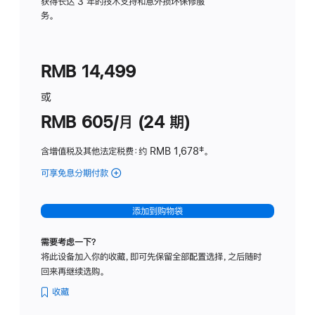
务
获得长达 3 年的技术支持和意外损坏保修服
务。
计
划
(适
RMB 14,499
用
于
或
Studio
RMB 605/月 (24 期)
Display
含增值税及其他法定税费
：约 RMB 1,678
脚
‡。
注
可享免息分期付款
(Studio
Display
-
添加到购物袋
纳
米
需要考虑一下？
纹
将此设备加入你的收藏，即可先保留全部配置选择，之后随时
理
回来再继续选购。
玻
璃
收藏
面