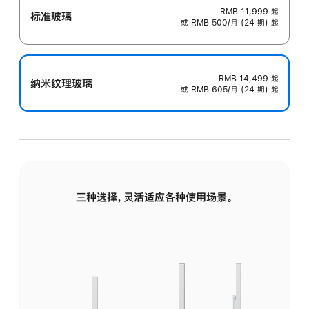
RMB 11,999
起
标准玻璃
或 RMB 500/月 (24 期) 起
RMB 14,499
起
纳米纹理玻璃
或 RMB 605/月 (24 期) 起
三种选择，灵活适应各种使用场景。
标