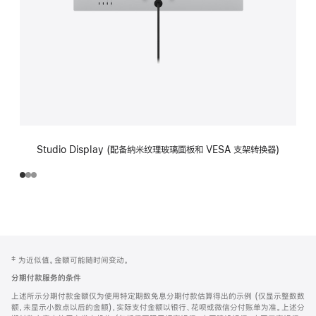
Studio Display (配备纳米纹理玻璃面板和 VESA 支架转换器)
网
脚
‡ 为近似值。金额可能随时间变动。
注
页
分期付款服务的条件
页
上述所示分期付款金额仅为使用特定期数免息分期付款估算得出的示例 (仅显示整数数
脚
额，未显示小数点以后的金额)，实际支付金额以银行、花呗或微信分付账单为准。上述分