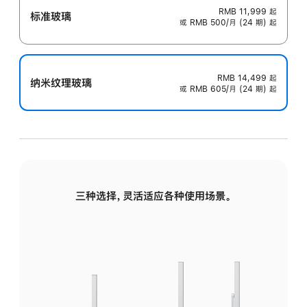
RMB 11,999
起
标准玻璃
或 RMB 500/月 (24 期) 起
RMB 14,499
起
纳米纹理玻璃
或 RMB 605/月 (24 期) 起
三种选择，灵活适应各种使用场景。
标