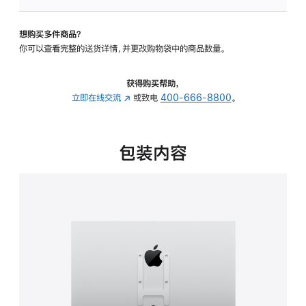
板
-
想购买多件商品？
VESA
你可以查看完整的送货详情，并更改购物袋中的商品数量。
支
架
转
获得购买帮助，
换
立即在线交流
(在
或致电
400-666-8800
。
器
新
的
窗
分
口
包装内容
期
中
付
打
款
开)
选
项)