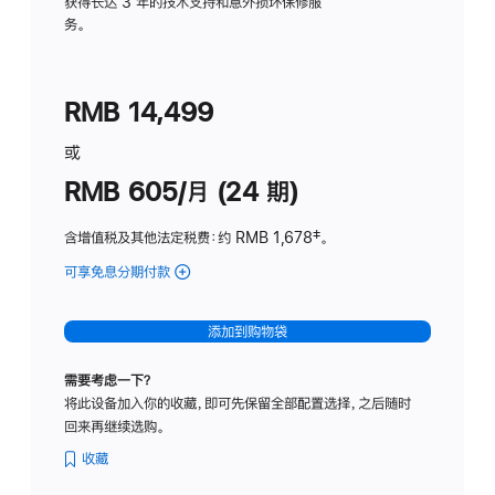
务
获得长达 3 年的技术支持和意外损坏保修服
务。
计
划
(适
RMB 14,499
用
于
或
Studio
RMB 605/月 (24 期)
Display
含增值税及其他法定税费
：约 RMB 1,678
脚
‡。
注
可享免息分期付款
(Studio
Display
-
添加到购物袋
纳
米
需要考虑一下？
纹
将此设备加入你的收藏，即可先保留全部配置选择，之后随时
理
回来再继续选购。
玻
璃
收藏
面