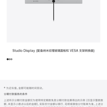
Studio Display (配备纳米纹理玻璃面板和 VESA 支架转换器)
网
脚
‡ 为近似值。金额可能随时间变动。
注
页
分期付款服务的条件
页
上述所示分期付款金额仅为使用特定期数免息分期付款估算得出的示例 (仅显示整数数
脚
额，未显示小数点以后的金额)，实际支付金额以银行、花呗或微信分付账单为准。上述分