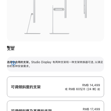
支架
选择你合用的支架。
Studio Display 有两种支架和一种支架转换器可选，以满足
展
你的各种安装需求。
开
RMB 14,499
可调倾斜度的支架
或 RMB 605/月 (24 期) 起
RMB 17,499
可调倾斜度及高‍度的支‍架