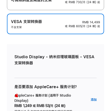
或 RMB 730/月 (24 期) 起
VESA 支架转换器
RMB 14,499
或 RMB 605/月 (24 期) 起
不含支架
Studio Display - 纳米纹理玻璃面板 - VESA
支架转换器
是否要添加 AppleCare+ 服务计划？
AppleCare+ 服务计划 (适用于 Studio
AppleC
添加
Display)
服
RMB 1,249
或
RMB 53/月 (24 期)