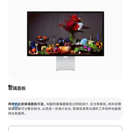
玻璃面板
两种抗反射玻璃面板可选。
标配的玻璃面板经过特别设计，反光率极低。纳米纹理
展
玻璃面板可分散反射光，从而进一步减少反光，即使在高亮光源的工作场所也能保
持出色画质。
开