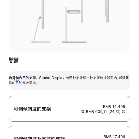
支架
选择你合用的支架。
Studio Display 有两种支架和一种支架转换器可选，以满足
展
你的各种安装需求。
开
RMB 14,499
可调倾斜度的支架
或 RMB 605/月 (24 期) 起
RMB 17,499
可调倾斜度及高‍度的支‍架