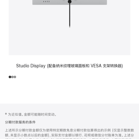
Studio Display (配备纳米纹理玻璃面板和 VESA 支架转换器)
网
脚
‡ 为近似值。金额可能随时间变动。
注
页
分期付款服务的条件
页
上述所示分期付款金额仅为使用特定期数免息分期付款估算得出的示例 (仅显示整数数
脚
额，未显示小数点以后的金额)，实际支付金额以银行、花呗或微信分付账单为准。上述分