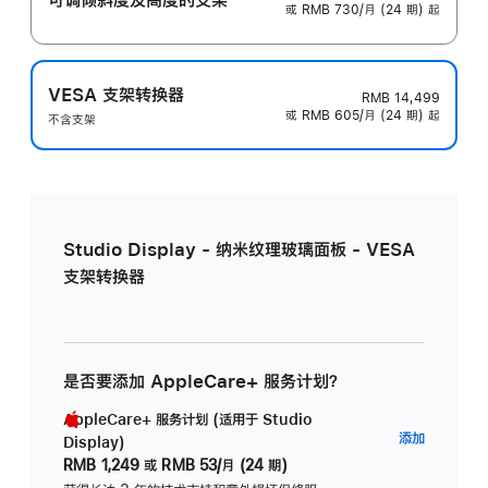
或 RMB 730/月 (24 期) 起
VESA 支架转换器
RMB 14,499
或 RMB 605/月 (24 期) 起
不含支架
Studio Display - 纳米纹理玻璃面板 - VESA
支架转换器
是否要添加 AppleCare+ 服务计划？
AppleCare+ 服务计划 (适用于 Studio
AppleC
添加
Display)
服
RMB 1,249
或
RMB 53/月 (24 期)