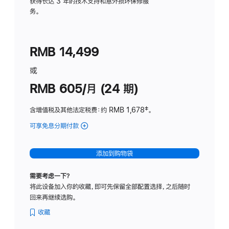
务
获得长达 3 年的技术支持和意外损坏保修服
务。
计
划
(适
RMB 14,499
用
于
或
Studio
RMB 605/月 (24 期)
Display
含增值税及其他法定税费
：约 RMB 1,678
脚
‡。
注
可享免息分期付款
(Studio
Display
-
添加到购物袋
纳
米
需要考虑一下？
纹
将此设备加入你的收藏，即可先保留全部配置选择，之后随时
理
回来再继续选购。
玻
璃
收藏
面