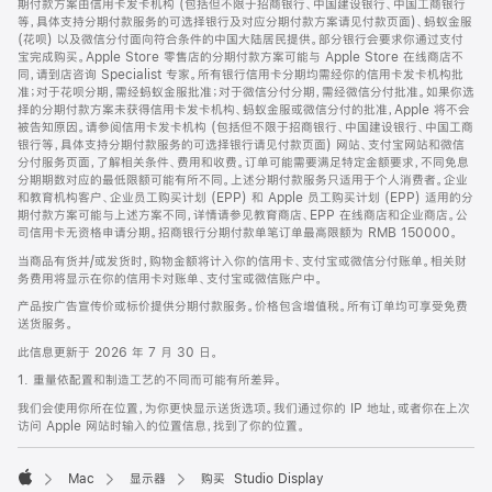
期付款方案由信用卡发卡机构 (包括但不限于招商银行、中国建设银行、中国工商银行
等，具体支持分期付款服务的可选择银行及对应分期付款方案请见付款页面)、蚂蚁金服
(花呗) 以及微信分付面向符合条件的中国大陆居民提供。部分银行会要求你通过支付
宝完成购买。Apple Store 零售店的分期付款方案可能与 Apple Store 在线商店不
同，请到店咨询 Specialist 专家。所有银行信用卡分期均需经你的信用卡发卡机构批
准；对于花呗分期，需经蚂蚁金服批准；对于微信分付分期，需经微信分付批准。如果你选
择的分期付款方案未获得信用卡发卡机构、蚂蚁金服或微信分付的批准，Apple 将不会
被告知原因。请参阅信用卡发卡机构 (包括但不限于招商银行、中国建设银行、中国工商
银行等，具体支持分期付款服务的可选择银行请见付款页面) 网站、支付宝网站和微信
分付服务页面，了解相关条件、费用和收费。订单可能需要满足特定金额要求，不同免息
分期期数对应的最低限额可能有所不同。上述分期付款服务只适用于个人消费者。企业
和教育机构客户、企业员工购买计划 (EPP) 和 Apple 员工购买计划 (EPP) 适用的分
期付款方案可能与上述方案不同，详情请参见教育商店、EPP 在线商店和企业商店。公
司信用卡无资格申请分期。招商银行分期付款单笔订单最高限额为 RMB 150000。
当商品有货并/或发货时，购物金额将计入你的信用卡、支付宝或微信分付账单。相关财
务费用将显示在你的信用卡对账单、支付宝或微信账户中。
产品按广告宣传价或标价提供分期付款服务。价格包含增值税。所有订单均可享受免费
送货服务。
此信息更新于 2026 年 7 月 30 日。
1. 重量依配置和制造工艺的不同而可能有所差异。
我们会使用你所在位置，为你更快显示送货选项。我们通过你的 IP 地址，或者你在上次
访问 Apple 网站时输入的位置信息，找到了你的位置。
Mac
显示器
购买 Studio Display