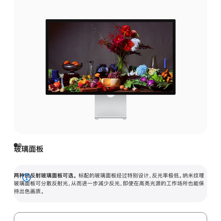
玻璃面板
两种抗反射玻璃面板可选。
标配的玻璃面板经过特别设计，反光率极低。纳米纹理
展
玻璃面板可分散反射光，从而进一步减少反光，即使在高亮光源的工作场所也能保
持出色画质。
开