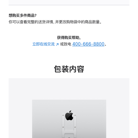
板
-
想购买多件商品？
VESA
你可以查看完整的送货详情，并更改购物袋中的商品数量。
支
架
转
获得购买帮助，
换
立即在线交流
(在
或致电
400-666-8800
。
器
新
的
窗
分
口
包装内容
期
中
付
打
款
开)
选
项)