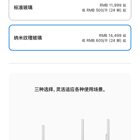
RMB 11,999
起
标准玻璃
或 RMB 500/月 (24 期) 起
RMB 14,499
起
纳米纹理玻璃
或 RMB 605/月 (24 期) 起
三种选择，灵活适应各种使用场景。
标