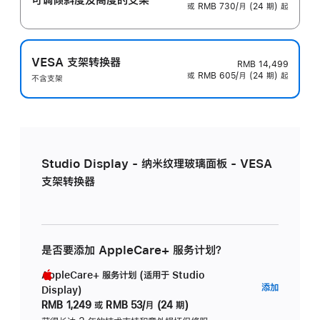
或 RMB 730/月 (24 期) 起
VESA 支架转换器
RMB 14,499
或 RMB 605/月 (24 期) 起
不含支架
Studio Display - 纳米纹理玻璃面板 - VESA
支架转换器
是否要添加 AppleCare+ 服务计划？
AppleCare+ 服务计划 (适用于 Studio
AppleC
添加
Display)
服
RMB 1,249
或
RMB 53/月 (24 期)