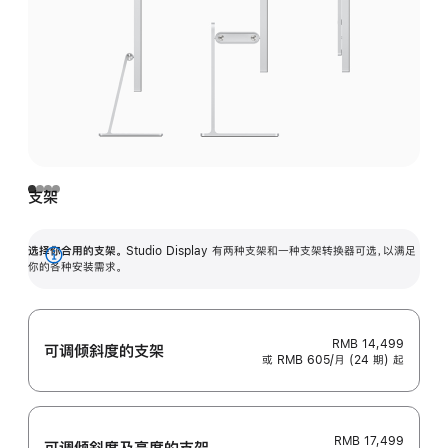
支架
选择你合用的支架。
Studio Display 有两种支架和一种支架转换器可选，以满足
展
你的各种安装需求。
开
RMB 14,499
可调倾斜度的支架
或 RMB 605/月 (24 期) 起
RMB 17,499
可调倾斜度及高‍度的支‍架