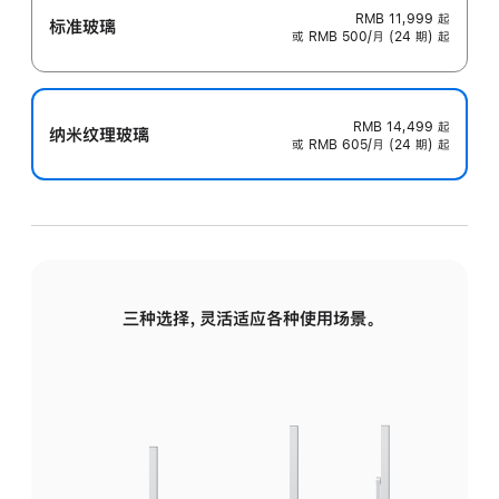
RMB 11,999
起
标准玻璃
或 RMB 500/月 (24 期) 起
RMB 14,499
起
纳米纹理玻璃
或 RMB 605/月 (24 期) 起
三种选择，灵活适应各种使用场景。
标