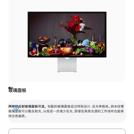
玻璃面板
两种抗反射玻璃面板可选。
标配的玻璃面板经过特别设计，反光率极低。纳米纹理
展
玻璃面板可分散反射光，从而进一步减少反光，即使在高亮光源的工作场所也能保
持出色画质。
开