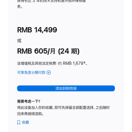
务
获得长达 3 年的技术支持和意外损坏保修服
务。
计
划
(适
RMB 14,499
用
于
或
Studio
RMB 605/月 (24 期)
Display
含增值税及其他法定税费
：约 RMB 1,678
脚
‡。
注
可享免息分期付款
(Studio
Display
-
添加到购物袋
纳
米
需要考虑一下？
纹
将此设备加入你的收藏，即可先保留全部配置选择，之后随时
理
回来再继续选购。
玻
璃
收藏
面