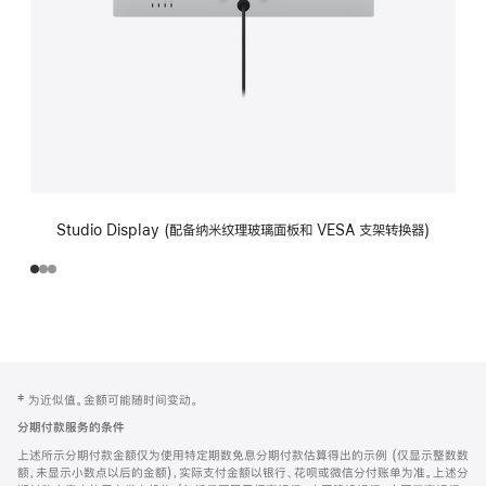
Studio Display (配备纳米纹理玻璃面板和 VESA 支架转换器)
网
脚
‡ 为近似值。金额可能随时间变动。
注
页
分期付款服务的条件
页
上述所示分期付款金额仅为使用特定期数免息分期付款估算得出的示例 (仅显示整数数
脚
额，未显示小数点以后的金额)，实际支付金额以银行、花呗或微信分付账单为准。上述分