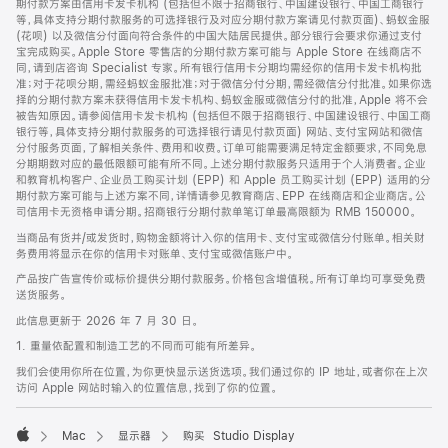
期付款方案由信用卡发卡机构 (包括但不限于招商银行、中国建设银行、中国工商银行
等，具体支持分期付款服务的可选择银行及对应分期付款方案请见付款页面)、蚂蚁金服
(花呗) 以及微信分付面向符合条件的中国大陆居民提供。部分银行会要求你通过支付
宝完成购买。Apple Store 零售店的分期付款方案可能与 Apple Store 在线商店不
同，请到店咨询 Specialist 专家。所有银行信用卡分期均需经你的信用卡发卡机构批
准；对于花呗分期，需经蚂蚁金服批准；对于微信分付分期，需经微信分付批准。如果你选
择的分期付款方案未获得信用卡发卡机构、蚂蚁金服或微信分付的批准，Apple 将不会
被告知原因。请参阅信用卡发卡机构 (包括但不限于招商银行、中国建设银行、中国工商
银行等，具体支持分期付款服务的可选择银行请见付款页面) 网站、支付宝网站和微信
分付服务页面，了解相关条件、费用和收费。订单可能需要满足特定金额要求，不同免息
分期期数对应的最低限额可能有所不同。上述分期付款服务只适用于个人消费者。企业
和教育机构客户、企业员工购买计划 (EPP) 和 Apple 员工购买计划 (EPP) 适用的分
期付款方案可能与上述方案不同，详情请参见教育商店、EPP 在线商店和企业商店。公
司信用卡无资格申请分期。招商银行分期付款单笔订单最高限额为 RMB 150000。
当商品有货并/或发货时，购物金额将计入你的信用卡、支付宝或微信分付账单。相关财
务费用将显示在你的信用卡对账单、支付宝或微信账户中。
产品按广告宣传价或标价提供分期付款服务。价格包含增值税。所有订单均可享受免费
送货服务。
此信息更新于 2026 年 7 月 30 日。
1. 重量依配置和制造工艺的不同而可能有所差异。
我们会使用你所在位置，为你更快显示送货选项。我们通过你的 IP 地址，或者你在上次
访问 Apple 网站时输入的位置信息，找到了你的位置。
Mac
显示器
购买 Studio Display