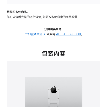
板
-
想购买多件商品？
VESA
你可以查看完整的送货详情，并更改购物袋中的商品数量。
支
架
转
获得购买帮助，
换
立即在线交流
(在
或致电
400-666-8800
。
器
新
的
窗
分
口
包装内容
期
中
付
打
款
开)
选
项)