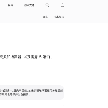
配件
技术支持
概览
技术规格
级麦克风和扬声器，以及雷雳 5 端口。
过特别设计，反光率极低。纳米纹理玻璃面板可分散反射
作场所也能保持出色画质。