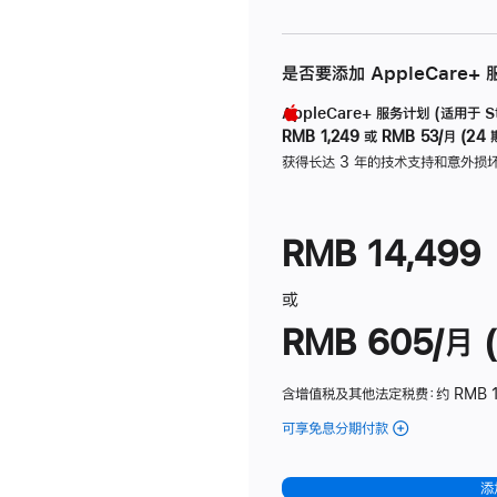
是否要添加 AppleCare+
AppleCare+ 服务计划 (适用于 Stu
RMB 1,249
或
RMB 53/月 (24 
获得长达 3 年的技术支持和意外损
RMB 14,499
或
RMB 605/月 (
含增值税及其他法定税费
：约 RMB 1
可享免息分期付款
(Studio
Display
-
添