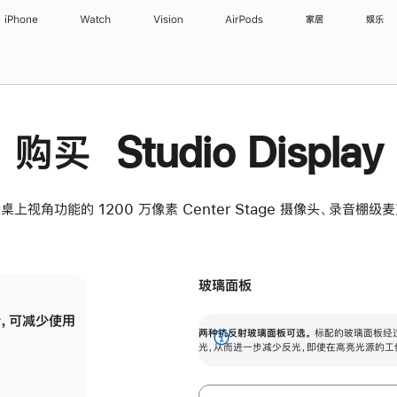
iPhone
Watch
Vision
AirPods
家居
娱乐
购买 Studio Display
桌上视角功能的 1200 万像素 Center Stage 摄像头、录音棚
玻璃面板
，可减少使用
纳米纹理玻璃面板可进一步减少反光，即使在
两种抗反射玻璃面板可选。
标配的玻璃面板经
。
有高亮光源的场所使用，也能保持出色画质。
展
光，从而进一步减少反光，即使在高亮光源的工
开