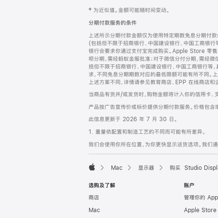
网
脚
‡ 为近似值。金额可能随时间变动。
注
页
分期付款服务的条件
页
上述所示分期付款金额仅为使用特定期数免息分期付款估
脚
(包括但不限于招商银行、中国建设银行、中国工商银行
银行会要求你通过支付宝完成购买。Apple Store 零
呗分期，需经蚂蚁金服批准；对于微信分付分期，需经微信
括但不限于招商银行、中国建设银行、中国工商银行等，
求，不同免息分期期数对应的最低限额可能有所不同。上述分
上述方案不同，详情请参见教育商店、EPP 在线商店和
当商品有货并/或发货时，购物金额将计入你的信用卡、
产品按广告宣传价或标价提供分期付款服务。价格包含
此信息更新于 2026 年 7 月 30 日。
1. 重量依配置和制造工艺的不同而可能有所差异。
我们会使用你所在位置，为你更快显示送货选项。我们通过你
Mac
显示器
购买 Studio Displ
Apple
选购及了解
账户
商店
管理你的 App
Mac
Apple Stor