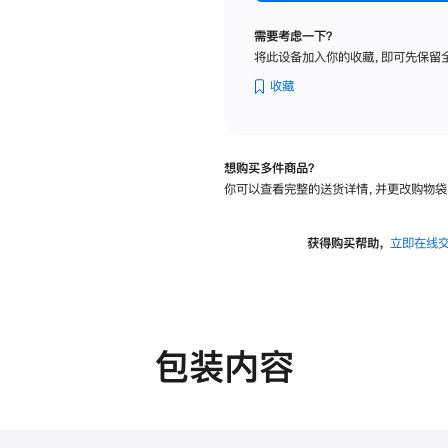
纳
米
需要考虑一下？
纹
将此设备加入你的收藏，即可先保留
理
玻
收藏
璃
面
板
想购买多件商品？
-
你可以查看完整的送货详情，并更改购物袋
VESA
支
架
获得购买帮助，
立即在线
转
换
器
的
分
包装内容
期
付
款
选
项)