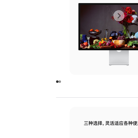
上
下
一
一
张
张
图
图
库
库
图
图
片
片
-
-
玻
玻
璃
璃
三种选择，灵活适应各种使
面
面
板
板