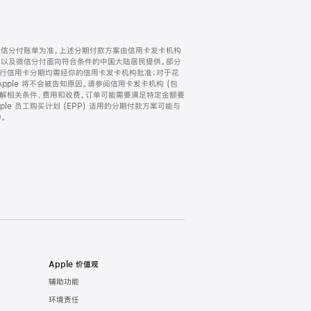
微信分付账单为准。上述分期付款方案由信用卡发卡机构
) 以及微信分付面向符合条件的中国大陆居民提供。部分
家。所有银行信用卡分期均需经你的信用卡发卡机构批准；对于花
ple 将不会被告知原因。请参阅信用卡发卡机构 (包
了解相关条件、费用和收费。订单可能需要满足特定金额要
e 员工购买计划 (EPP) 适用的分期付款方案可能与
。
Apple 价值观
辅助功能
环境责任