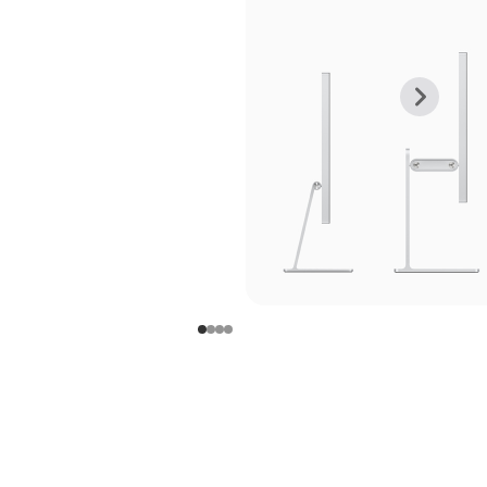
上
下
一
一
张
张
图
图
库
库
图
图
片
片
-
-
支
支
架
架