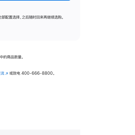
全部配置选择，之后随时回来再继续选购。
中的商品数量。
交流
(在
或致电
400-666-8800。
新
窗
口
中
打
开)