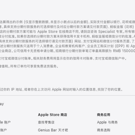
算得出的示例 (仅显示整数数额，未显示小数点以后的金额)，实际支付金额以银行、花呗或
等，具体支持分期付款服务的可选择银行及对应分期付款方案请见付款页面)、蚂蚁金服 (花呗
售店的分期付款方案可能与 Apple Store 在线商店不同，请到店咨询 Specialist 专
分付批准。如果你选择的分期付款方案未获得信用卡发卡机构、蚂蚁金服或微信分付的批准，Ap
具体支持分期付款服务的可选择银行请见付款页面) 网站、支付宝网站和微信分付服务页面，
期付款服务只适用于个人消费者。企业和教育机构客户、企业员工购买计划 (EPP) 和 Appl
企业商店。公司信用卡无资格申请分期。招商银行分期付款单笔订单最高限额为 RMB 150000
支付宝或微信分付账单。相关财务费用将显示在你的信用卡对账单、支付宝或微信账户中。
增值税。所有订单均可享受免费送货服务。
的 IP 地址，或者你在上次访问 Apple 网站时输入的位置信息，找到了你的位置。
ay
Apple Store 商店
商务应用
le 账户
查找零售店
Apple 与商务
e 账户
Genius Bar 天才吧
商务选购