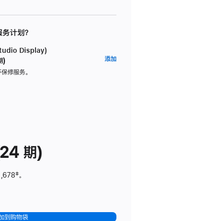
 服务计划？
dio Display)
AppleCare+
添加
期)
服
坏保修服务。
务
计
划
(适
用
于
24 期)
Studio
Display)
,678
脚
‡。
注
加到购物袋