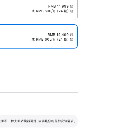
RMB 11,999
起
或 RMB 500/月 (24 期) 起
RMB 14,499
起
或 RMB 605/月 (24 期) 起
配可调倾斜度及高度的支架，额外增加 105
VESA 支架转换器
 有两种支架和一种支架转换器可选，以满足你的各种安装需求。
毫米的高度调节范围。
容的支架 (未随附)