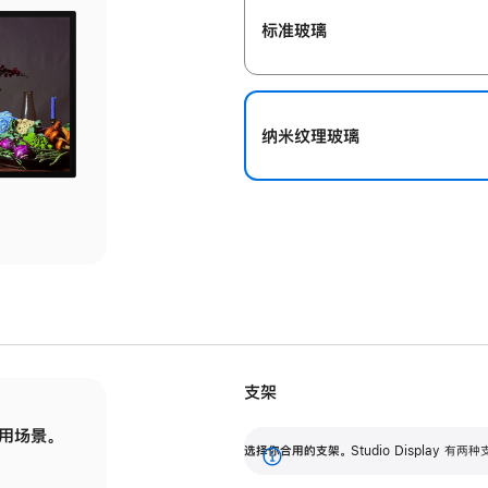
标准玻璃
纳米纹理玻璃
支架
用场景。
标配可调倾斜度的支架，提供 30 度的倾斜度
选
选择你合用的支架。
Studio Display
调节范围。
展