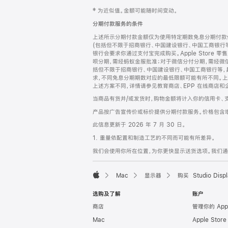
网
脚
‡ 为近似值。金额可能随时间变动。
注
页
分期付款服务的条件
页
上述所示分期付款金额仅为使用特定期数免息分期付款估
脚
(包括但不限于招商银行、中国建设银行、中国工商银行
银行会要求你通过支付宝完成购买。Apple Store 零
呗分期，需经蚂蚁金服批准；对于微信分付分期，需经微信
括但不限于招商银行、中国建设银行、中国工商银行等，
求，不同免息分期期数对应的最低限额可能有所不同。上述分
上述方案不同，详情请参见教育商店、EPP 在线商店和
当商品有货并/或发货时，购物金额将计入你的信用卡、
产品按广告宣传价或标价提供分期付款服务。价格包含
此信息更新于 2026 年 7 月 30 日。
1. 重量依配置和制造工艺的不同而可能有所差异。
我们会使用你所在位置，为你更快显示送货选项。我们通过你
Mac
显示器
购买 Studio Displ
Apple
选购及了解
账户
商店
管理你的 App
Mac
Apple Stor