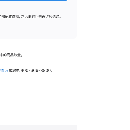
全部配置选择，之后随时回来再继续选购。
中的商品数量。
交流
(在
或致电
400-666-8800。
新
窗
口
中
打
开)