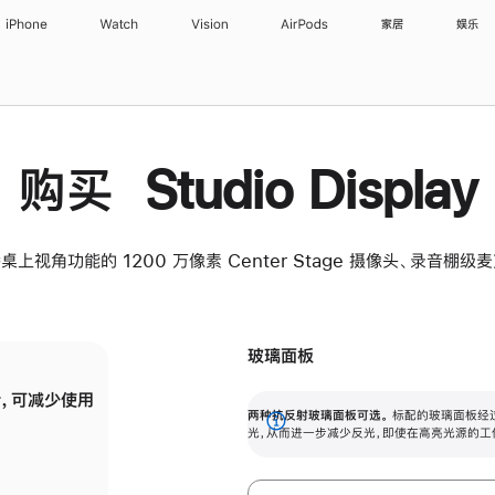
iPhone
Watch
Vision
AirPods
家居
娱乐
购买 Studio Display
桌上视角功能的 1200 万像素 Center Stage 摄像头、录音棚
玻璃面板
，可减少使用
纳米纹理玻璃面板可进一步减少反光，即使在
两种抗反射玻璃面板可选。
标配的玻璃面板经
。
有高亮光源的场所使用，也能保持出色画质。
展
光，从而进一步减少反光，即使在高亮光源的工
开