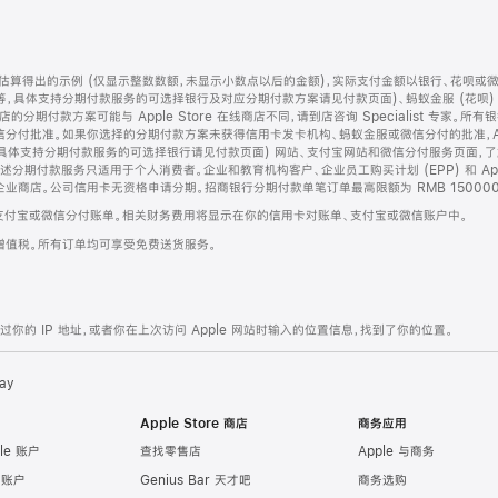
算得出的示例 (仅显示整数数额，未显示小数点以后的金额)，实际支付金额以银行、花呗或
等，具体支持分期付款服务的可选择银行及对应分期付款方案请见付款页面)、蚂蚁金服 (花呗
售店的分期付款方案可能与 Apple Store 在线商店不同，请到店咨询 Specialist 专
分付批准。如果你选择的分期付款方案未获得信用卡发卡机构、蚂蚁金服或微信分付的批准，Ap
具体支持分期付款服务的可选择银行请见付款页面) 网站、支付宝网站和微信分付服务页面，
期付款服务只适用于个人消费者。企业和教育机构客户、企业员工购买计划 (EPP) 和 Appl
企业商店。公司信用卡无资格申请分期。招商银行分期付款单笔订单最高限额为 RMB 150000
支付宝或微信分付账单。相关财务费用将显示在你的信用卡对账单、支付宝或微信账户中。
增值税。所有订单均可享受免费送货服务。
的 IP 地址，或者你在上次访问 Apple 网站时输入的位置信息，找到了你的位置。
ay
Apple Store 商店
商务应用
le 账户
查找零售店
Apple 与商务
e 账户
Genius Bar 天才吧
商务选购