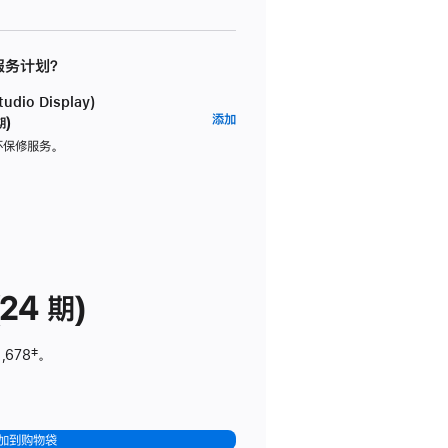
 服务计划？
dio Display)
AppleCare+
添加
期)
服
坏保修服务。
务
计
划
(适
用
于
24 期)
Studio
Display)
,678
脚
‡。
注
加到购物袋