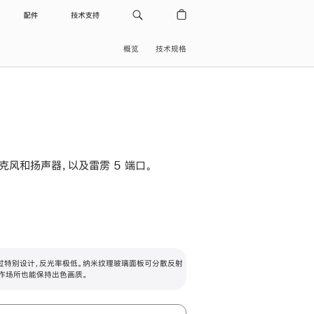
配件
技术支持
概览
技术规格
级麦克风和扬声器，以及雷雳 5 端口。
过特别设计，反光率极低。纳米纹理玻璃面板可分散反射
作场所也能保持出色画质。