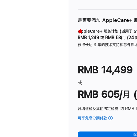
是否要添加 AppleCare+
AppleCare+ 服务计划 (适用于 Stu
RMB 1,249
或
RMB 53/月 (24 
获得长达 3 年的技术支持和意外损
RMB 14,499
或
RMB 605/月 (
含增值税及其他法定税费
：约 RMB 1
可享免息分期付款
(Studio
Display
-
添