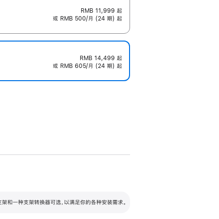
RMB 11,999
起
或 RMB 500/月 (24 期) 起
RMB 14,499
起
或 RMB 605/月 (24 期) 起
配可调倾斜度及高度的支架，额外增加 105
VESA 支架转换器
 有两种支架和一种支架转换器可选，以满足你的各种安装需求。
毫米的高度调节范围。
容的支架 (未随附)