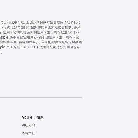
微信分付账单为准。上述分期付款方案由信用卡发卡机构
) 以及微信分付面向符合条件的中国大陆居民提供。部分
家。所有银行信用卡分期均需经你的信用卡发卡机构批准；对于花
ple 将不会被告知原因。请参阅信用卡发卡机构 (包
了解相关条件、费用和收费。订单可能需要满足特定金额要
e 员工购买计划 (EPP) 适用的分期付款方案可能与
。
Apple 价值观
辅助功能
环境责任