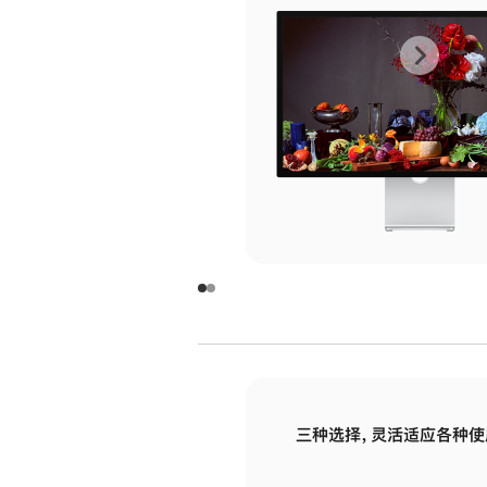
上
下
一
一
张
张
图
图
库
库
图
图
片
片
-
-
玻
玻
璃
璃
三种选择，灵活适应各种使
面
面
板
板