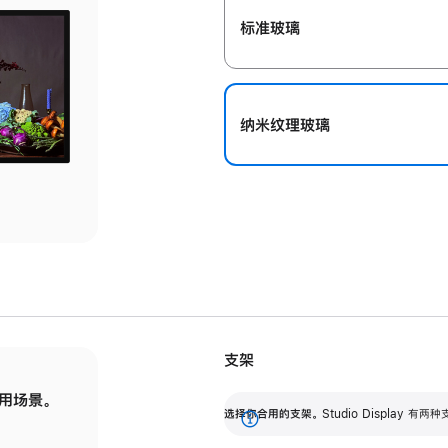
标准玻璃
纳米纹理玻璃
支架
用场景。
标配可调倾斜度的支架，提供 30 度的倾斜度
选
选择你合用的支架。
Studio Display
调节范围。
展