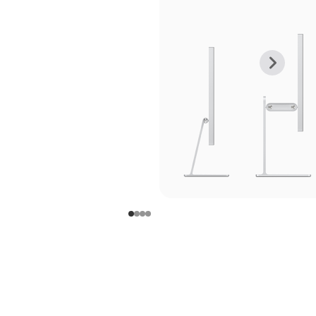
上
下
一
一
张
张
图
图
库
库
图
图
片
片
-
-
支
支
架
架