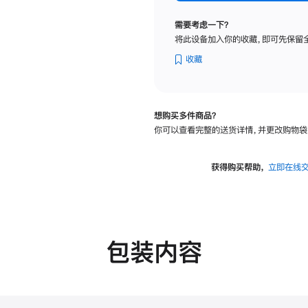
纳
米
需要考虑一下？
纹
将此设备加入你的收藏，即可先保留
理
玻
收藏
璃
面
板
想购买多件商品？
-
你可以查看完整的送货详情，并更改购物袋
VESA
支
架
获得购买帮助，
立即在线
转
换
器
的
分
包装内容
期
付
款
选
项)