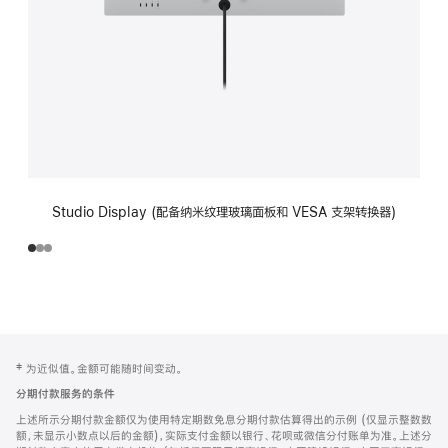
Studio Display (配备纳米纹理玻璃面板和 VESA 支架转换器)
网
脚
‡ 为近似值。金额可能随时间变动。
注
页
分期付款服务的条件
页
上述所示分期付款金额仅为使用特定期数免息分期付款估算得出的示例 (仅显示整数数
脚
额，未显示小数点以后的金额)，实际支付金额以银行、花呗或微信分付账单为准。上述分