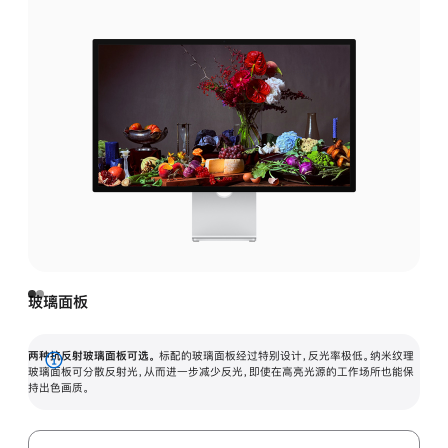
玻璃面板
两种抗反射玻璃面板可选。
标配的玻璃面板经过特别设计，反光率极低。纳米纹理
展
玻璃面板可分散反射光，从而进一步减少反光，即使在高亮光源的工作场所也能保
持出色画质。
开