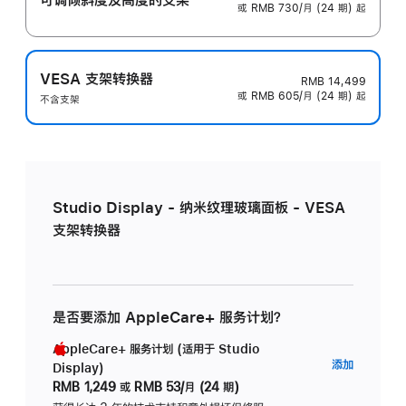
或 RMB 730/月 (24 期) 起
VESA 支架转换器
RMB 14,499
或 RMB 605/月 (24 期) 起
不含支架
Studio Display - 纳米纹理玻璃面板 - VESA
支架转换器
是否要添加 AppleCare+ 服务计划？
AppleCare+ 服务计划 (适用于 Studio
AppleC
添加
Display)
服
RMB 1,249
或
RMB 53/月 (24 期)