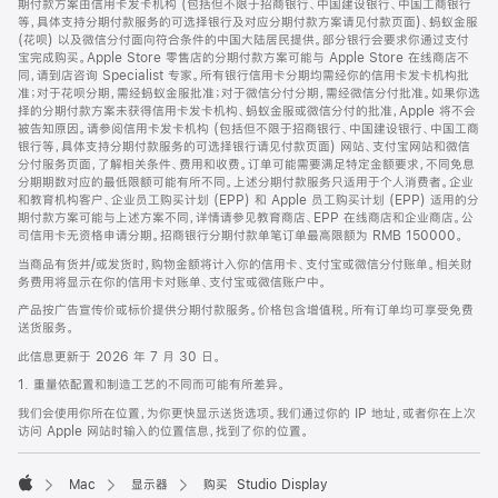
期付款方案由信用卡发卡机构 (包括但不限于招商银行、中国建设银行、中国工商银行
等，具体支持分期付款服务的可选择银行及对应分期付款方案请见付款页面)、蚂蚁金服
(花呗) 以及微信分付面向符合条件的中国大陆居民提供。部分银行会要求你通过支付
宝完成购买。Apple Store 零售店的分期付款方案可能与 Apple Store 在线商店不
同，请到店咨询 Specialist 专家。所有银行信用卡分期均需经你的信用卡发卡机构批
准；对于花呗分期，需经蚂蚁金服批准；对于微信分付分期，需经微信分付批准。如果你选
择的分期付款方案未获得信用卡发卡机构、蚂蚁金服或微信分付的批准，Apple 将不会
被告知原因。请参阅信用卡发卡机构 (包括但不限于招商银行、中国建设银行、中国工商
银行等，具体支持分期付款服务的可选择银行请见付款页面) 网站、支付宝网站和微信
分付服务页面，了解相关条件、费用和收费。订单可能需要满足特定金额要求，不同免息
分期期数对应的最低限额可能有所不同。上述分期付款服务只适用于个人消费者。企业
和教育机构客户、企业员工购买计划 (EPP) 和 Apple 员工购买计划 (EPP) 适用的分
期付款方案可能与上述方案不同，详情请参见教育商店、EPP 在线商店和企业商店。公
司信用卡无资格申请分期。招商银行分期付款单笔订单最高限额为 RMB 150000。
当商品有货并/或发货时，购物金额将计入你的信用卡、支付宝或微信分付账单。相关财
务费用将显示在你的信用卡对账单、支付宝或微信账户中。
产品按广告宣传价或标价提供分期付款服务。价格包含增值税。所有订单均可享受免费
送货服务。
此信息更新于 2026 年 7 月 30 日。
1. 重量依配置和制造工艺的不同而可能有所差异。
我们会使用你所在位置，为你更快显示送货选项。我们通过你的 IP 地址，或者你在上次
访问 Apple 网站时输入的位置信息，找到了你的位置。
Mac
显示器
购买 Studio Display