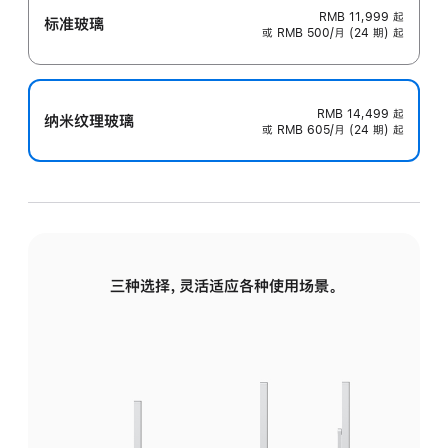
RMB 11,999
起
标准玻璃
或 RMB 500/月 (24 期) 起
RMB 14,499
起
纳米纹理玻璃
或 RMB 605/月 (24 期) 起
三种选择，灵活适应各种使用场景。
标