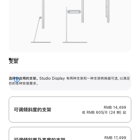
支架
选择你合用的支架。
Studio Display 有两种支架和一种支架转换器可选，以满足
展
你的各种安装需求。
开
RMB 14,499
可调倾斜度的支架
或 RMB 605/月 (24 期) 起
RMB 17,499
可调倾斜度及高‍度的支‍架