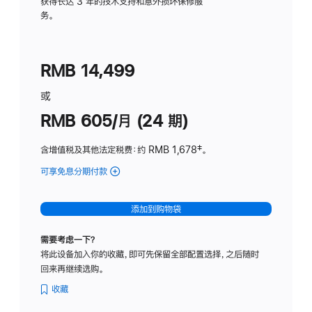
务
获得长达 3 年的技术支持和意外损坏保修服
务。
计
划
(适
RMB 14,499
用
于
或
Studio
RMB 605/月 (24 期)
Display
含增值税及其他法定税费
：约 RMB 1,678
脚
‡。
注
可享免息分期付款
(Studio
Display
-
添加到购物袋
纳
米
需要考虑一下？
纹
将此设备加入你的收藏，即可先保留全部配置选择，之后随时
理
回来再继续选购。
玻
璃
收藏
面