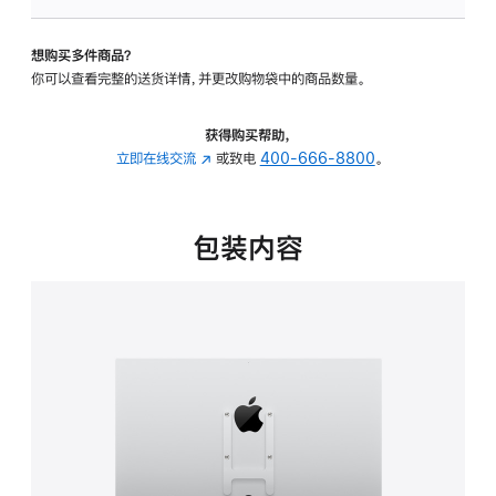
板
-
想购买多件商品？
VESA
你可以查看完整的送货详情，并更改购物袋中的商品数量。
支
架
转
获得购买帮助，
换
立即在线交流
(在
或致电
400-666-8800
。
器
新
的
窗
分
口
包装内容
期
中
付
打
款
开)
选
项)