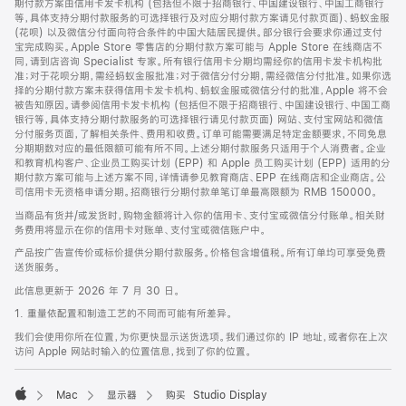
期付款方案由信用卡发卡机构 (包括但不限于招商银行、中国建设银行、中国工商银行
等，具体支持分期付款服务的可选择银行及对应分期付款方案请见付款页面)、蚂蚁金服
(花呗) 以及微信分付面向符合条件的中国大陆居民提供。部分银行会要求你通过支付
宝完成购买。Apple Store 零售店的分期付款方案可能与 Apple Store 在线商店不
同，请到店咨询 Specialist 专家。所有银行信用卡分期均需经你的信用卡发卡机构批
准；对于花呗分期，需经蚂蚁金服批准；对于微信分付分期，需经微信分付批准。如果你选
择的分期付款方案未获得信用卡发卡机构、蚂蚁金服或微信分付的批准，Apple 将不会
被告知原因。请参阅信用卡发卡机构 (包括但不限于招商银行、中国建设银行、中国工商
银行等，具体支持分期付款服务的可选择银行请见付款页面) 网站、支付宝网站和微信
分付服务页面，了解相关条件、费用和收费。订单可能需要满足特定金额要求，不同免息
分期期数对应的最低限额可能有所不同。上述分期付款服务只适用于个人消费者。企业
和教育机构客户、企业员工购买计划 (EPP) 和 Apple 员工购买计划 (EPP) 适用的分
期付款方案可能与上述方案不同，详情请参见教育商店、EPP 在线商店和企业商店。公
司信用卡无资格申请分期。招商银行分期付款单笔订单最高限额为 RMB 150000。
当商品有货并/或发货时，购物金额将计入你的信用卡、支付宝或微信分付账单。相关财
务费用将显示在你的信用卡对账单、支付宝或微信账户中。
产品按广告宣传价或标价提供分期付款服务。价格包含增值税。所有订单均可享受免费
送货服务。
此信息更新于 2026 年 7 月 30 日。
1. 重量依配置和制造工艺的不同而可能有所差异。
我们会使用你所在位置，为你更快显示送货选项。我们通过你的 IP 地址，或者你在上次
访问 Apple 网站时输入的位置信息，找到了你的位置。
Mac
显示器
购买 Studio Display