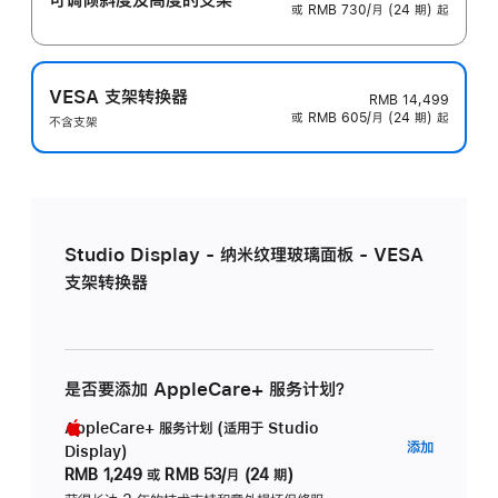
或 RMB 730/月 (24 期) 起
VESA 支架转换器
RMB 14,499
或 RMB 605/月 (24 期) 起
不含支架
Studio Display - 纳米纹理玻璃面板 - VESA
支架转换器
是否要添加 AppleCare+ 服务计划？
AppleCare+ 服务计划 (适用于 Studio
AppleC
添加
Display)
服
RMB 1,249
或
RMB 53/月 (24 期)