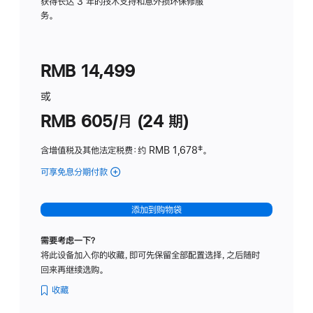
务
获得长达 3 年的技术支持和意外损坏保修服
务。
计
划
(适
RMB 14,499
用
于
或
Studio
RMB 605/月 (24 期)
Display
含增值税及其他法定税费
：约 RMB 1,678
脚
‡。
注
可享免息分期付款
(Studio
Display
-
添加到购物袋
纳
米
需要考虑一下？
纹
将此设备加入你的收藏，即可先保留全部配置选择，之后随时
理
回来再继续选购。
玻
璃
收藏
面