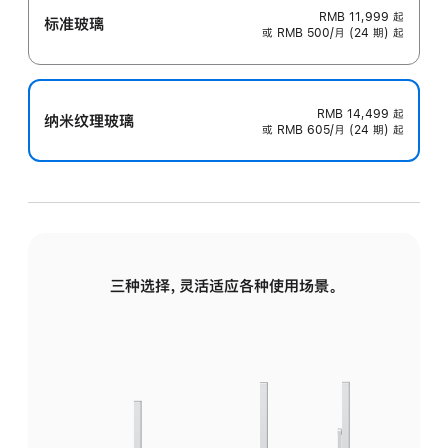
RMB 11,999
起
标准玻璃
或 RMB 500/月 (24 期) 起
RMB 14,499
起
纳米纹理玻璃
或 RMB 605/月 (24 期) 起
三种选择，灵活适应各种使用场景。
标