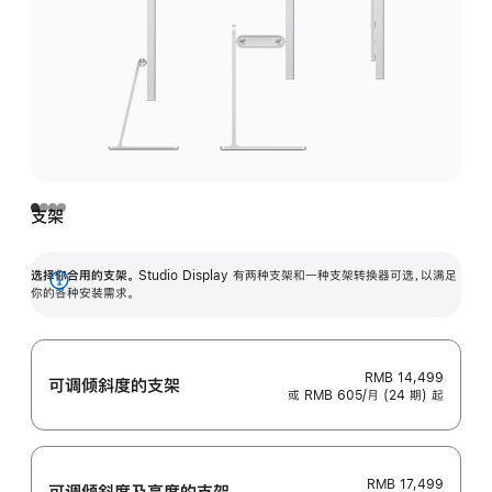
支架
选择你合用的支架。
Studio Display 有两种支架和一种支架转换器可选，以满足
展
你的各种安装需求。
开
RMB 14,499
可调倾斜度的支架
或 RMB 605/月 (24 期) 起
RMB 17,499
可调倾斜度及高‍度的支‍架