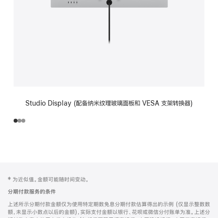
Studio Display (配备纳米纹理玻璃面板和 VESA 支架转换器)
网
脚
‡ 为近似值。金额可能随时间变动。
注
页
分期付款服务的条件
页
上述所示分期付款金额仅为使用特定期数免息分期付款估算得出的示例 (仅显示整数数
脚
额，未显示小数点以后的金额)，实际支付金额以银行、花呗或微信分付账单为准。上述分