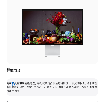
玻璃面板
两种抗反射玻璃面板可选。
标配的玻璃面板经过特别设计，反光率极低。纳米纹理
展
玻璃面板可分散反射光，从而进一步减少反光，即使在高亮光源的工作场所也能保
持出色画质。
开