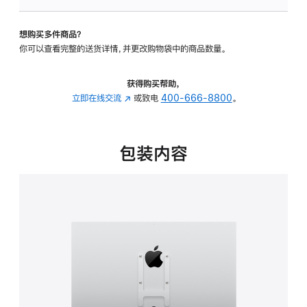
板
-
想购买多件商品？
VESA
你可以查看完整的送货详情，并更改购物袋中的商品数量。
支
架
转
获得购买帮助，
换
立即在线交流
(在
或致电
400-666-8800
。
器
新
的
窗
分
口
包装内容
期
中
付
打
款
开)
选
项)