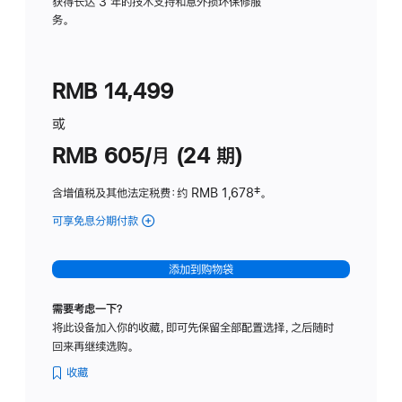
务
获得长达 3 年的技术支持和意外损坏保修服
务。
计
划
(适
RMB 14,499
用
于
或
Studio
RMB 605/月 (24 期)
Display
含增值税及其他法定税费
：约 RMB 1,678
脚
‡。
注
可享免息分期付款
(Studio
Display
-
添加到购物袋
纳
米
需要考虑一下？
纹
将此设备加入你的收藏，即可先保留全部配置选择，之后随时
理
回来再继续选购。
玻
璃
收藏
面