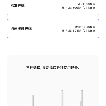
RMB 11,999
起
标准玻璃
或 RMB 500/月 (24 期) 起
RMB 14,499
起
纳米纹理玻璃
或 RMB 605/月 (24 期) 起
三种选择，灵活适应各种使用场景。
标