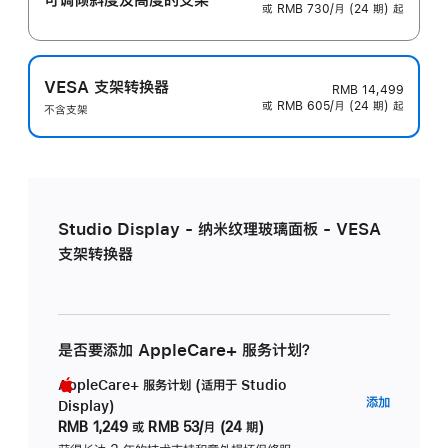
或 RMB 730/月 (24 期) 起
VESA 支架转换器
RMB 14,499
或 RMB 605/月 (24 期) 起
不含支架
Studio Display - 纳米纹理玻璃面板 - VESA
支架转换器
是否要添加 AppleCare+ 服务计划？
AppleCare+ 服务计划 (适用于 Studio
AppleC
添加
Display)
服
RMB 1,249
或
RMB 53/月 (24 期)