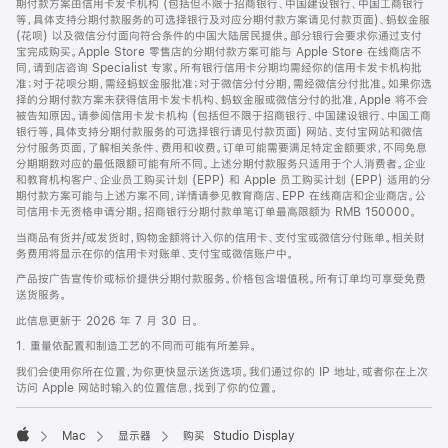
期付款方案由信用卡发卡机构 (包括但不限于招商银行、中国建设银行、中国工商银行
等，具体支持分期付款服务的可选择银行及对应分期付款方案请见付款页面)、蚂蚁金服
(花呗) 以及微信分付面向符合条件的中国大陆居民提供。部分银行会要求你通过支付
宝完成购买。Apple Store 零售店的分期付款方案可能与 Apple Store 在线商店不
同，请到店咨询 Specialist 专家。所有银行信用卡分期均需经你的信用卡发卡机构批
准；对于花呗分期，需经蚂蚁金服批准；对于微信分付分期，需经微信分付批准。如果你选
择的分期付款方案未获得信用卡发卡机构、蚂蚁金服或微信分付的批准，Apple 将不会
被告知原因。请参阅信用卡发卡机构 (包括但不限于招商银行、中国建设银行、中国工商
银行等，具体支持分期付款服务的可选择银行请见付款页面) 网站、支付宝网站和微信
分付服务页面，了解相关条件、费用和收费。订单可能需要满足特定金额要求，不同免息
分期期数对应的最低限额可能有所不同。上述分期付款服务只适用于个人消费者。企业
和教育机构客户、企业员工购买计划 (EPP) 和 Apple 员工购买计划 (EPP) 适用的分
期付款方案可能与上述方案不同，详情请参见教育商店、EPP 在线商店和企业商店。公
司信用卡无资格申请分期。招商银行分期付款单笔订单最高限额为 RMB 150000。
当商品有货并/或发货时，购物金额将计入你的信用卡、支付宝或微信分付账单。相关财
务费用将显示在你的信用卡对账单、支付宝或微信账户中。
产品按广告宣传价或标价提供分期付款服务。价格包含增值税。所有订单均可享受免费
送货服务。
此信息更新于 2026 年 7 月 30 日。
1. 重量依配置和制造工艺的不同而可能有所差异。
我们会使用你所在位置，为你更快显示送货选项。我们通过你的 IP 地址，或者你在上次
访问 Apple 网站时输入的位置信息，找到了你的位置。
Mac
显示器
购买 Studio Display