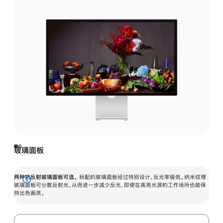
玻璃面板
两种抗反射玻璃面板可选。
标配的玻璃面板经过特别设计，反光率极低。纳米纹理
展
玻璃面板可分散反射光，从而进一步减少反光，即使在高亮光源的工作场所也能保
持出色画质。
开