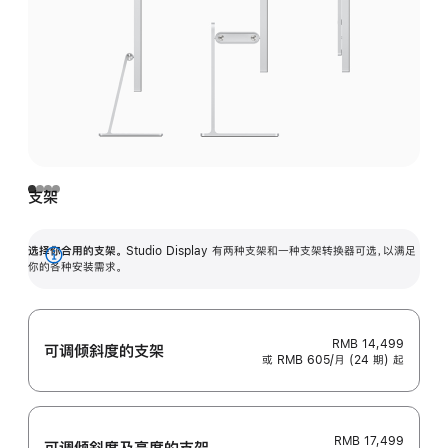
支架
选择你合用的支架。
Studio Display 有两种支架和一种支架转换器可选，以满足
展
你的各种安装需求。
开
RMB 14,499
可调倾斜度的支架
或 RMB 605/月 (24 期) 起
RMB 17,499
可调倾斜度及高‍度的支‍架