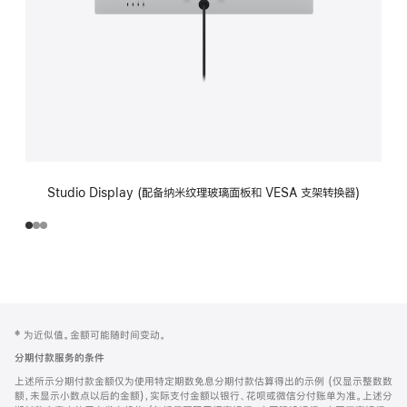
Studio Display (配备纳米纹理玻璃面板和 VESA 支架转换器)
网
脚
‡ 为近似值。金额可能随时间变动。
注
页
分期付款服务的条件
页
上述所示分期付款金额仅为使用特定期数免息分期付款估算得出的示例 (仅显示整数数
脚
额，未显示小数点以后的金额)，实际支付金额以银行、花呗或微信分付账单为准。上述分