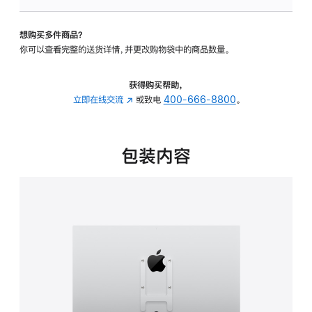
板
-
想购买多件商品？
VESA
你可以查看完整的送货详情，并更改购物袋中的商品数量。
支
架
转
获得购买帮助，
换
立即在线交流
(在
或致电
400-666-8800
。
器
新
的
窗
分
口
包装内容
期
中
付
打
款
开)
选
项)