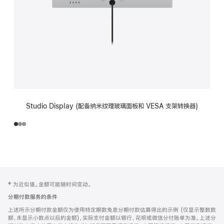
Studio Display (配备纳米纹理玻璃面板和 VESA 支架转换器)
网
脚
‡ 为近似值。金额可能随时间变动。
注
页
分期付款服务的条件
页
上述所示分期付款金额仅为使用特定期数免息分期付款估算得出的示例 (仅显示整数数
脚
额，未显示小数点以后的金额)，实际支付金额以银行、花呗或微信分付账单为准。上述分