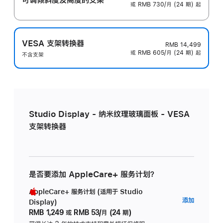
或 RMB 730/月 (24 期) 起
VESA 支架转换器
RMB 14,499
或 RMB 605/月 (24 期) 起
不含支架
Studio Display - 纳米纹理玻璃面板 - VESA
支架转换器
是否要添加 AppleCare+ 服务计划？
AppleCare+ 服务计划 (适用于 Studio
AppleC
添加
Display)
服
RMB 1,249
或
RMB 53/月 (24 期)