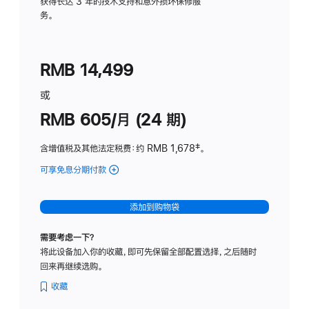
务
获得长达 3 年的技术支持和意外损坏保修服
务。
计
划
(适
RMB 14,499
用
于
或
Studio
RMB 605/月 (24 期)
Display
含增值税及其他法定税费
：约 RMB 1,678
脚
‡。
注
可享免息分期付款
(Studio
Display
-
添加到购物袋
纳
米
需要考虑一下？
纹
将此设备加入你的收藏，即可先保留全部配置选择，之后随时
理
回来再继续选购。
玻
璃
收藏
面