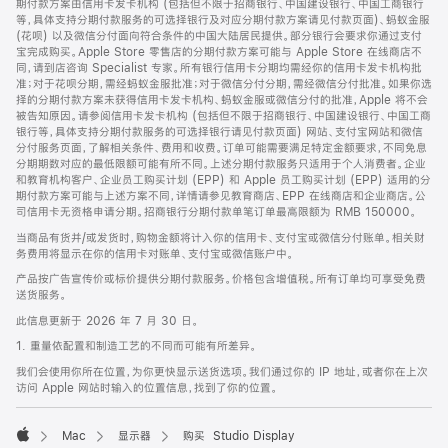
期付款方案由信用卡发卡机构 (包括但不限于招商银行、中国建设银行、中国工商银行
等，具体支持分期付款服务的可选择银行及对应分期付款方案请见付款页面)、蚂蚁金服
(花呗) 以及微信分付面向符合条件的中国大陆居民提供。部分银行会要求你通过支付
宝完成购买。Apple Store 零售店的分期付款方案可能与 Apple Store 在线商店不
同，请到店咨询 Specialist 专家。所有银行信用卡分期均需经你的信用卡发卡机构批
准；对于花呗分期，需经蚂蚁金服批准；对于微信分付分期，需经微信分付批准。如果你选
择的分期付款方案未获得信用卡发卡机构、蚂蚁金服或微信分付的批准，Apple 将不会
被告知原因。请参阅信用卡发卡机构 (包括但不限于招商银行、中国建设银行、中国工商
银行等，具体支持分期付款服务的可选择银行请见付款页面) 网站、支付宝网站和微信
分付服务页面，了解相关条件、费用和收费。订单可能需要满足特定金额要求，不同免息
分期期数对应的最低限额可能有所不同。上述分期付款服务只适用于个人消费者。企业
和教育机构客户、企业员工购买计划 (EPP) 和 Apple 员工购买计划 (EPP) 适用的分
期付款方案可能与上述方案不同，详情请参见教育商店、EPP 在线商店和企业商店。公
司信用卡无资格申请分期。招商银行分期付款单笔订单最高限额为 RMB 150000。
当商品有货并/或发货时，购物金额将计入你的信用卡、支付宝或微信分付账单。相关财
务费用将显示在你的信用卡对账单、支付宝或微信账户中。
产品按广告宣传价或标价提供分期付款服务。价格包含增值税。所有订单均可享受免费
送货服务。
此信息更新于 2026 年 7 月 30 日。
1. 重量依配置和制造工艺的不同而可能有所差异。
我们会使用你所在位置，为你更快显示送货选项。我们通过你的 IP 地址，或者你在上次
访问 Apple 网站时输入的位置信息，找到了你的位置。
Mac
显示器
购买 Studio Display