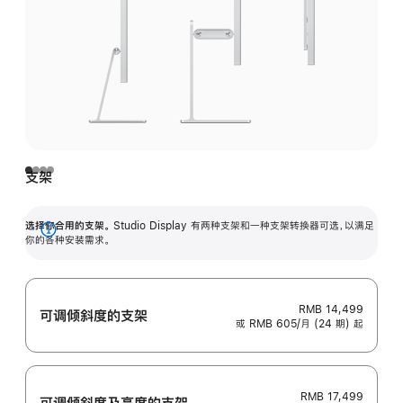
支架
选择你合用的支架。
Studio Display 有两种支架和一种支架转换器可选，以满足
展
你的各种安装需求。
开
RMB 14,499
可调倾斜度的支架
或 RMB 605/月 (24 期) 起
RMB 17,499
可调倾斜度及高‍度的支‍架