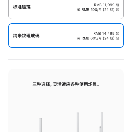
RMB 11,999
起
标准玻璃
或 RMB 500/月 (24 期) 起
RMB 14,499
起
纳米纹理玻璃
或 RMB 605/月 (24 期) 起
三种选择，灵活适应各种使用场景。
标