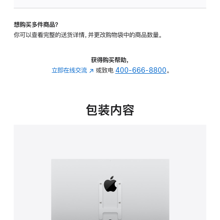
板
-
想购买多件商品？
VESA
你可以查看完整的送货详情，并更改购物袋中的商品数量。
支
架
转
获得购买帮助，
换
立即在线交流
(在
或致电
400-666-8800
。
器
新
的
窗
分
口
包装内容
期
中
付
打
款
开)
选
项)