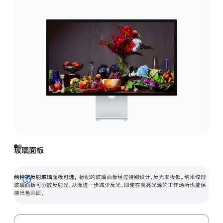
玻璃面板
两种抗反射玻璃面板可选。
标配的玻璃面板经过特别设计，反光率极低。纳米纹理
展
玻璃面板可分散反射光，从而进一步减少反光，即使在高亮光源的工作场所也能保
持出色画质。
开