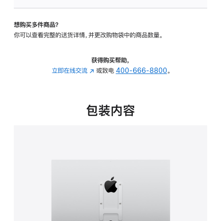
板
-
想购买多件商品？
VESA
你可以查看完整的送货详情，并更改购物袋中的商品数量。
支
架
转
获得购买帮助，
换
立即在线交流
(在
或致电
400-666-8800
。
器
新
的
窗
分
口
包装内容
期
中
付
打
款
开)
选
项)