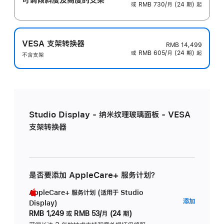
或 RMB 730/月 (24 期) 起
VESA 支架转换器
RMB 14,499
或 RMB 605/月 (24 期) 起
不含支架
Studio Display - 纳米纹理玻璃面板 - VESA
支架转换器
是否要添加 AppleCare+ 服务计划？
AppleCare+ 服务计划 (适用于 Studio
AppleC
添加
Display)
服
RMB 1,249
或
RMB 53/月 (24 期)