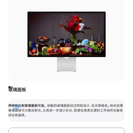
玻璃面板
两种抗反射玻璃面板可选。
标配的玻璃面板经过特别设计，反光率极低。纳米纹理
展
玻璃面板可分散反射光，从而进一步减少反光，即使在高亮光源的工作场所也能保
持出色画质。
开