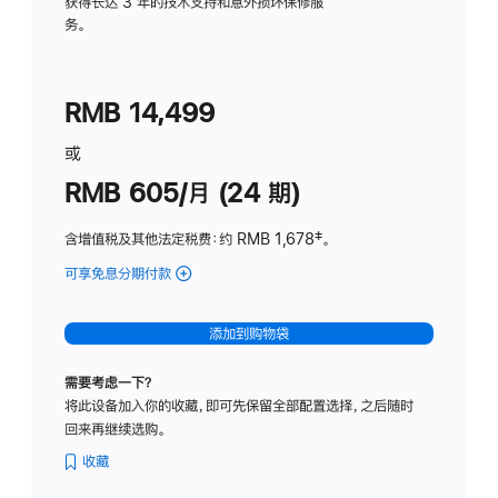
务
获得长达 3 年的技术支持和意外损坏保修服
务。
计
划
(适
RMB 14,499
用
于
或
Studio
RMB 605/月 (24 期)
Display
含增值税及其他法定税费
：约 RMB 1,678
脚
‡。
注
可享免息分期付款
(Studio
Display
-
添加到购物袋
纳
米
需要考虑一下？
纹
将此设备加入你的收藏，即可先保留全部配置选择，之后随时
理
回来再继续选购。
玻
璃
收藏
面