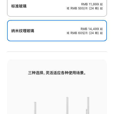
RMB 11,999
起
标准玻璃
或 RMB 500/月 (24 期) 起
RMB 14,499
起
纳米纹理玻璃
或 RMB 605/月 (24 期) 起
三种选择，灵活适应各种使用场景。
标