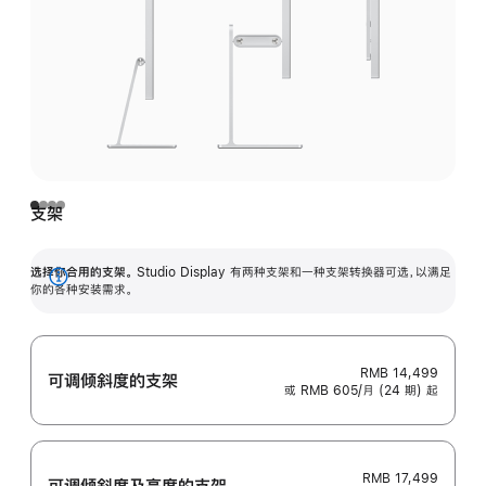
支架
选择你合用的支架。
Studio Display 有两种支架和一种支架转换器可选，以满足
展
你的各种安装需求。
开
RMB 14,499
可调倾斜度的支架
或 RMB 605/月 (24 期) 起
RMB 17,499
可调倾斜度及高‍度的支‍架