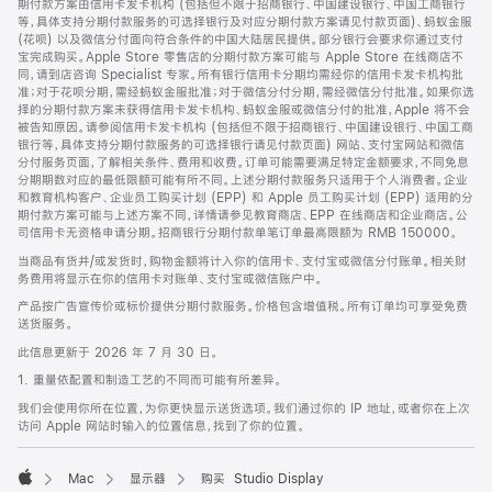
期付款方案由信用卡发卡机构 (包括但不限于招商银行、中国建设银行、中国工商银行
等，具体支持分期付款服务的可选择银行及对应分期付款方案请见付款页面)、蚂蚁金服
(花呗) 以及微信分付面向符合条件的中国大陆居民提供。部分银行会要求你通过支付
宝完成购买。Apple Store 零售店的分期付款方案可能与 Apple Store 在线商店不
同，请到店咨询 Specialist 专家。所有银行信用卡分期均需经你的信用卡发卡机构批
准；对于花呗分期，需经蚂蚁金服批准；对于微信分付分期，需经微信分付批准。如果你选
择的分期付款方案未获得信用卡发卡机构、蚂蚁金服或微信分付的批准，Apple 将不会
被告知原因。请参阅信用卡发卡机构 (包括但不限于招商银行、中国建设银行、中国工商
银行等，具体支持分期付款服务的可选择银行请见付款页面) 网站、支付宝网站和微信
分付服务页面，了解相关条件、费用和收费。订单可能需要满足特定金额要求，不同免息
分期期数对应的最低限额可能有所不同。上述分期付款服务只适用于个人消费者。企业
和教育机构客户、企业员工购买计划 (EPP) 和 Apple 员工购买计划 (EPP) 适用的分
期付款方案可能与上述方案不同，详情请参见教育商店、EPP 在线商店和企业商店。公
司信用卡无资格申请分期。招商银行分期付款单笔订单最高限额为 RMB 150000。
当商品有货并/或发货时，购物金额将计入你的信用卡、支付宝或微信分付账单。相关财
务费用将显示在你的信用卡对账单、支付宝或微信账户中。
产品按广告宣传价或标价提供分期付款服务。价格包含增值税。所有订单均可享受免费
送货服务。
此信息更新于 2026 年 7 月 30 日。
1. 重量依配置和制造工艺的不同而可能有所差异。
我们会使用你所在位置，为你更快显示送货选项。我们通过你的 IP 地址，或者你在上次
访问 Apple 网站时输入的位置信息，找到了你的位置。
Mac
显示器
购买 Studio Display