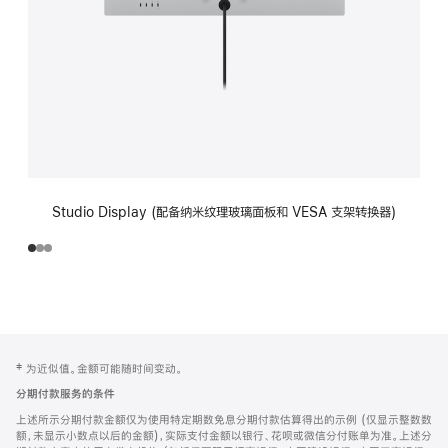
Studio Display (配备纳米纹理玻璃面板和 VESA 支架转换器)
网
脚
‡ 为近似值。金额可能随时间变动。
注
页
分期付款服务的条件
页
上述所示分期付款金额仅为使用特定期数免息分期付款估算得出的示例 (仅显示整数数
脚
额，未显示小数点以后的金额)，实际支付金额以银行、花呗或微信分付账单为准。上述分