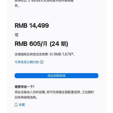
务
获得长达 3 年的技术支持和意外损坏保修服
务。
计
划
(适
RMB 14,499
用
于
或
Studio
RMB 605/月 (24 期)
Display
含增值税及其他法定税费
：约 RMB 1,678
脚
‡。
注
可享免息分期付款
(Studio
Display
-
添加到购物袋
纳
米
需要考虑一下？
纹
将此设备加入你的收藏，即可先保留全部配置选择，之后随时
理
回来再继续选购。
玻
璃
收藏
面