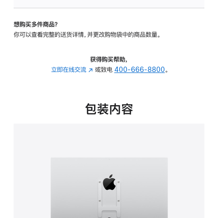
板
-
想购买多件商品？
VESA
你可以查看完整的送货详情，并更改购物袋中的商品数量。
支
架
转
获得购买帮助，
换
立即在线交流
(在
或致电
400-666-8800
。
器
新
的
窗
分
口
包装内容
期
中
付
打
款
开)
选
项)