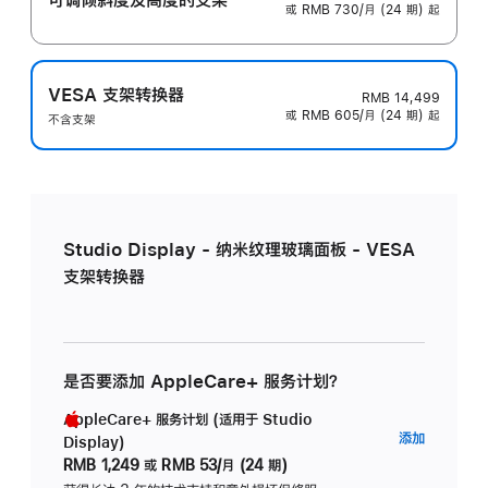
或 RMB 730/月 (24 期) 起
VESA 支架转换器
RMB 14,499
或 RMB 605/月 (24 期) 起
不含支架
Studio Display - 纳米纹理玻璃面板 - VESA
支架转换器
是否要添加 AppleCare+ 服务计划？
AppleCare+ 服务计划 (适用于 Studio
AppleC
添加
Display)
服
RMB 1,249
或
RMB 53/月 (24 期)