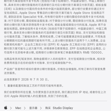
期付款方案由信用卡发卡机构 (包括但不限于招商银行、中国建设银行、中国工商银行
等，具体支持分期付款服务的可选择银行及对应分期付款方案请见付款页面)、蚂蚁金服
(花呗) 以及微信分付面向符合条件的中国大陆居民提供。部分银行会要求你通过支付
宝完成购买。Apple Store 零售店的分期付款方案可能与 Apple Store 在线商店不
同，请到店咨询 Specialist 专家。所有银行信用卡分期均需经你的信用卡发卡机构批
准；对于花呗分期，需经蚂蚁金服批准；对于微信分付分期，需经微信分付批准。如果你选
择的分期付款方案未获得信用卡发卡机构、蚂蚁金服或微信分付的批准，Apple 将不会
被告知原因。请参阅信用卡发卡机构 (包括但不限于招商银行、中国建设银行、中国工商
银行等，具体支持分期付款服务的可选择银行请见付款页面) 网站、支付宝网站和微信
分付服务页面，了解相关条件、费用和收费。订单可能需要满足特定金额要求，不同免息
分期期数对应的最低限额可能有所不同。上述分期付款服务只适用于个人消费者。企业
和教育机构客户、企业员工购买计划 (EPP) 和 Apple 员工购买计划 (EPP) 适用的分
期付款方案可能与上述方案不同，详情请参见教育商店、EPP 在线商店和企业商店。公
司信用卡无资格申请分期。招商银行分期付款单笔订单最高限额为 RMB 150000。
当商品有货并/或发货时，购物金额将计入你的信用卡、支付宝或微信分付账单。相关财
务费用将显示在你的信用卡对账单、支付宝或微信账户中。
产品按广告宣传价或标价提供分期付款服务。价格包含增值税。所有订单均可享受免费
送货服务。
此信息更新于 2026 年 7 月 30 日。
1. 重量依配置和制造工艺的不同而可能有所差异。
我们会使用你所在位置，为你更快显示送货选项。我们通过你的 IP 地址，或者你在上次
访问 Apple 网站时输入的位置信息，找到了你的位置。
Mac
显示器
购买 Studio Display