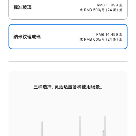
RMB 11,999
起
标准玻璃
或 RMB 500/月 (24 期) 起
RMB 14,499
起
纳米纹理玻璃
或 RMB 605/月 (24 期) 起
三种选择，灵活适应各种使用场景。
标