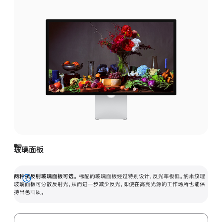
玻璃面板
两种抗反射玻璃面板可选。
标配的玻璃面板经过特别设计，反光率极低。纳米纹理
展
玻璃面板可分散反射光，从而进一步减少反光，即使在高亮光源的工作场所也能保
持出色画质。
开