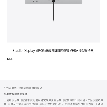
Studio Display (配备纳米纹理玻璃面板和 VESA 支架转换器)
网
脚
‡ 为近似值。金额可能随时间变动。
注
页
分期付款服务的条件
页
上述所示分期付款金额仅为使用特定期数免息分期付款估算得出的示例 (仅显示整数数
脚
额，未显示小数点以后的金额)，实际支付金额以银行、花呗或微信分付账单为准。上述分