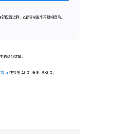
全部配置选择，之后随时回来再继续选购。
中的商品数量。
交流
(在
或致电
400-666-8800。
新
窗
口
中
打
开)