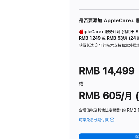
是否要添加 AppleCare+
AppleCare+ 服务计划 (适用于 Stu
RMB 1,249
或
RMB 53/月 (24 
获得长达 3 年的技术支持和意外损
RMB 14,499
或
RMB 605/月 (
含增值税及其他法定税费
：约 RMB 1
可享免息分期付款
(Studio
Display
-
添