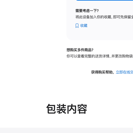
纳
米
需要考虑一下？
纹
将此设备加入你的收藏，即可先保留
理
玻
收藏
璃
面
板
想购买多件商品？
-
你可以查看完整的送货详情，并更改购物袋
VESA
支
架
获得购买帮助，
立即在线
转
换
器
的
分
包装内容
期
付
款
选
项)