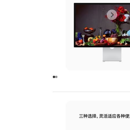
上
下
一
一
张
张
图
图
库
库
图
图
片
片
-
-
玻
玻
璃
璃
三种选择，灵活适应各种使
面
面
板
板