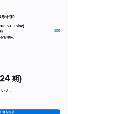
 服务计划？
dio Display)
AppleCare+
添加
期)
服
坏保修服务。
务
计
划
(适
用
于
24 期)
Studio
Display)
,678
脚
‡。
注
加到购物袋