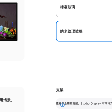
标准玻璃
纳米纹理玻璃
支架
用场景。
标配可调倾斜度的支架，提供 30 度的倾斜度
选
选择你合用的支架。
Studio Display
调节范围。
展