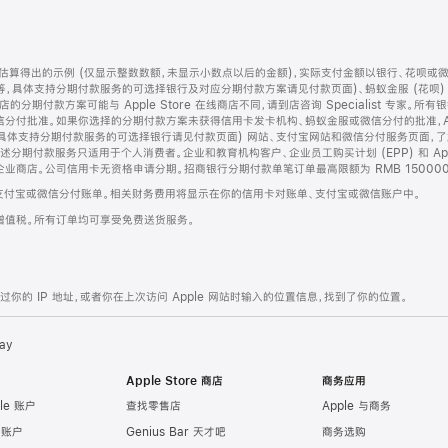
算得出的示例 (仅显示整数数额，未显示小数点以后的金额)，实际支付金额以银行、花呗或
等，具体支持分期付款服务的可选择银行及对应分期付款方案请见付款页面)、蚂蚁金服 (花呗
售店的分期付款方案可能与 Apple Store 在线商店不同，请到店咨询 Specialist 专
分付批准。如果你选择的分期付款方案未获得信用卡发卡机构、蚂蚁金服或微信分付的批准，Ap
具体支持分期付款服务的可选择银行请见付款页面) 网站、支付宝网站和微信分付服务页面，
期付款服务只适用于个人消费者。企业和教育机构客户、企业员工购买计划 (EPP) 和 Appl
企业商店。公司信用卡无资格申请分期。招商银行分期付款单笔订单最高限额为 RMB 150000
支付宝或微信分付账单。相关财务费用将显示在你的信用卡对账单、支付宝或微信账户中。
增值税。所有订单均可享受免费送货服务。
的 IP 地址，或者你在上次访问 Apple 网站时输入的位置信息，找到了你的位置。
ay
Apple Store 商店
商务应用
le 账户
查找零售店
Apple 与商务
e 账户
Genius Bar 天才吧
商务选购