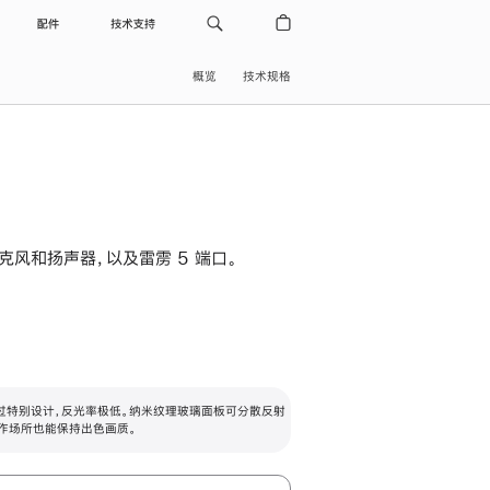
配件
技术支持
概览
技术规格
级麦克风和扬声器，以及雷雳 5 端口。
过特别设计，反光率极低。纳米纹理玻璃面板可分散反射
作场所也能保持出色画质。