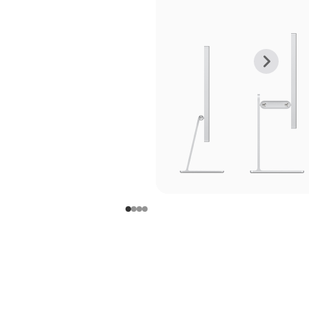
上
下
一
一
张
张
图
图
库
库
图
图
片
片
-
-
支
支
架
架