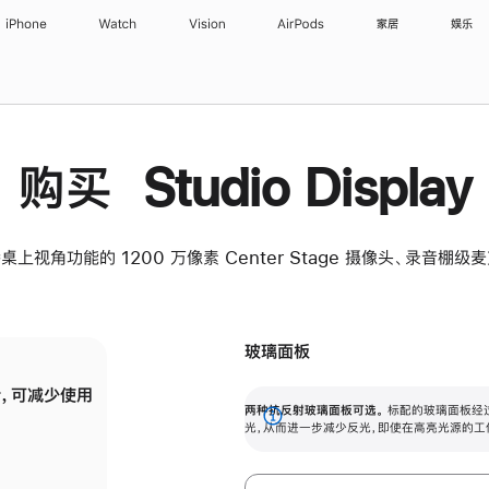
iPhone
Watch
Vision
AirPods
家居
娱乐
购买 Studio Display
桌上视角功能的 1200 万像素 Center Stage 摄像头、录音棚
玻璃面板
，可减少使用
纳米纹理玻璃面板可进一步减少反光，即使在
两种抗反射玻璃面板可选。
标配的玻璃面板经
。
有高亮光源的场所使用，也能保持出色画质。
展
光，从而进一步减少反光，即使在高亮光源的工
开