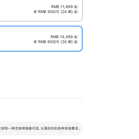
RMB 11,999
起
或 RMB 500/月 (24 期) 起
RMB 14,499
起
或 RMB 605/月 (24 期) 起
配可调倾斜度及高度的支架，额外增加 105
VESA 支架转换器
 有两种支架和一种支架转换器可选，以满足你的各种安装需求。
毫米的高度调节范围。
容的支架 (未随附)