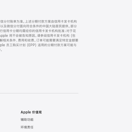
微信分付账单为准。上述分期付款方案由信用卡发卡机构
) 以及微信分付面向符合条件的中国大陆居民提供。部分
家。所有银行信用卡分期均需经你的信用卡发卡机构批准；对于花
ple 将不会被告知原因。请参阅信用卡发卡机构 (包
了解相关条件、费用和收费。订单可能需要满足特定金额要
e 员工购买计划 (EPP) 适用的分期付款方案可能与
。
Apple 价值观
辅助功能
环境责任