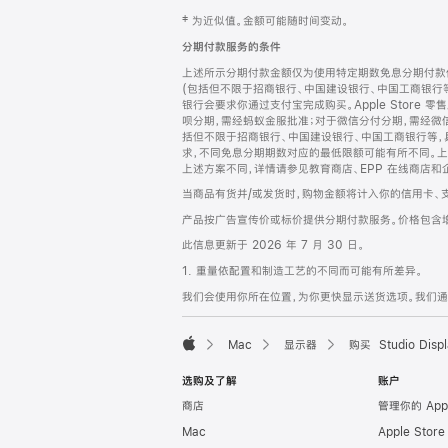
网
脚
‡ 为近似值。金额可能随时间变动。
注
页
分期付款服务的条件
页
上述所示分期付款金额仅为使用特定期数免息分期付款估
脚
(包括但不限于招商银行、中国建设银行、中国工商银行
银行会要求你通过支付宝完成购买。Apple Store 零
呗分期，需经蚂蚁金服批准；对于微信分付分期，需经微信
括但不限于招商银行、中国建设银行、中国工商银行等，
求，不同免息分期期数对应的最低限额可能有所不同。上述分
上述方案不同，详情请参见教育商店、EPP 在线商店和
当商品有货并/或发货时，购物金额将计入你的信用卡、
产品按广告宣传价或标价提供分期付款服务。价格包含
此信息更新于 2026 年 7 月 30 日。
1. 重量依配置和制造工艺的不同而可能有所差异。
我们会使用你所在位置，为你更快显示送货选项。我们通过你
Mac
显示器
购买 Studio Displ
Apple
选购及了解
账户
商店
管理你的 App
Mac
Apple Stor