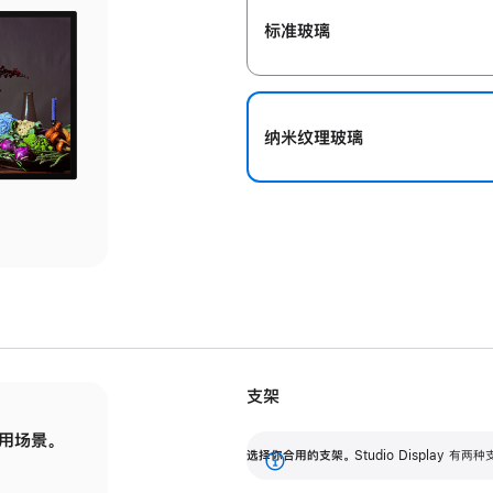
标准玻璃
纳米纹理玻璃
支架
用场景。
标配可调倾斜度的支架，提供 30 度的倾斜度
选
选择你合用的支架。
Studio Display
调节范围。
展