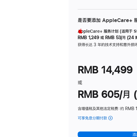
是否要添加 AppleCare+
AppleCare+ 服务计划 (适用于 Stu
RMB 1,249
或
RMB 53/月 (24 
获得长达 3 年的技术支持和意外损
RMB 14,499
或
RMB 605/月 (
含增值税及其他法定税费
：约 RMB 1
可享免息分期付款
(Studio
Display
-
添