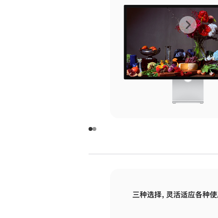
上
下
一
一
张
张
图
图
库
库
图
图
片
片
-
-
玻
玻
璃
璃
三种选择，灵活适应各种使
面
面
板
板