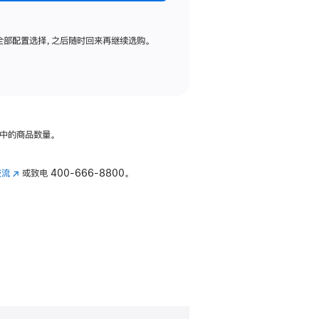
全部配置选择，之后随时回来再继续选购。
中的商品数量。
交流
(在
或致电
400-666-8800。
新
窗
口
中
打
开)