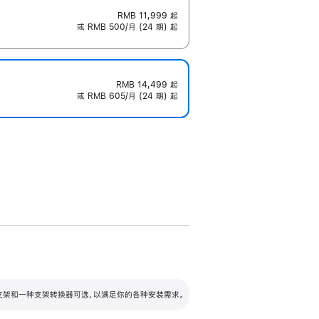
RMB 11,999
起
或 RMB 500/月 (24 期) 起
RMB 14,499
起
或 RMB 605/月 (24 期) 起
配可调倾斜度及高度的支架，额外增加 105
VESA 支架转换器
 有两种支架和一种支架转换器可选，以满足你的各种安装需求。
毫米的高度调节范围。
容的支架 (未随附)