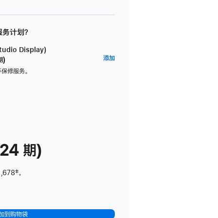
 服务计划？
dio Display)
AppleCare+
添加
期)
服
坏保修服务。
务
计
划
(适
用
于
24 期)
Studio
Display)
,678
脚
‡。
注
加到购物袋