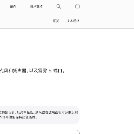
配件
技术支持
概览
技术规格
级麦克风和扬声器，以及雷雳 5 端口。
过特别设计，反光率极低。纳米纹理玻璃面板可分散反射
作场所也能保持出色画质。