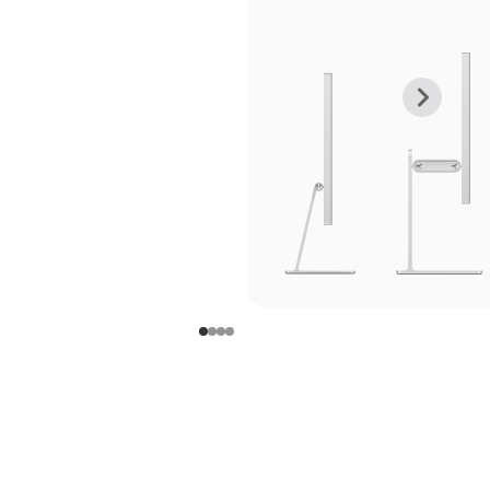
上
下
一
一
张
张
图
图
库
库
图
图
片
片
-
-
支
支
架
架