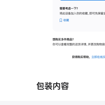
纳
米
需要考虑一下？
纹
将此设备加入你的收藏，即可先保留
理
玻
收藏
璃
面
板
想购买多件商品？
-
你可以查看完整的送货详情，并更改购物袋
VESA
支
架
获得购买帮助，
立即在线
转
换
器
的
分
包装内容
期
付
款
选
项)