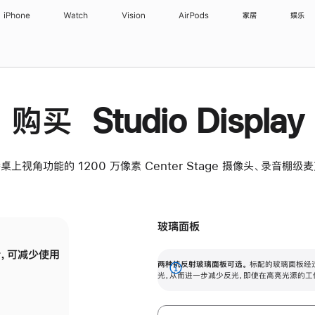
iPhone
Watch
Vision
AirPods
家居
娱乐
购买 Studio Display
桌上视角功能的 1200 万像素 Center Stage 摄像头、录音棚
玻璃面板
，可减少使用
纳米纹理玻璃面板可进一步减少反光，即使在
两种抗反射玻璃面板可选。
标配的玻璃面板经
。
有高亮光源的场所使用，也能保持出色画质。
展
光，从而进一步减少反光，即使在高亮光源的工
开