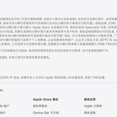
算得出的示例 (仅显示整数数额，未显示小数点以后的金额)，实际支付金额以银行、花呗或
等，具体支持分期付款服务的可选择银行及对应分期付款方案请见付款页面)、蚂蚁金服 (花呗
售店的分期付款方案可能与 Apple Store 在线商店不同，请到店咨询 Specialist 专
分付批准。如果你选择的分期付款方案未获得信用卡发卡机构、蚂蚁金服或微信分付的批准，Ap
具体支持分期付款服务的可选择银行请见付款页面) 网站、支付宝网站和微信分付服务页面，
期付款服务只适用于个人消费者。企业和教育机构客户、企业员工购买计划 (EPP) 和 Appl
企业商店。公司信用卡无资格申请分期。招商银行分期付款单笔订单最高限额为 RMB 150000
支付宝或微信分付账单。相关财务费用将显示在你的信用卡对账单、支付宝或微信账户中。
增值税。所有订单均可享受免费送货服务。
的 IP 地址，或者你在上次访问 Apple 网站时输入的位置信息，找到了你的位置。
ay
Apple Store 商店
商务应用
le 账户
查找零售店
Apple 与商务
e 账户
Genius Bar 天才吧
商务选购