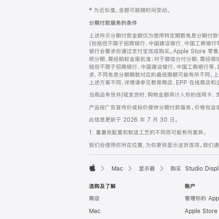
网
脚
‡ 为近似值。金额可能随时间变动。
注
页
分期付款服务的条件
页
上述所示分期付款金额仅为使用特定期数免息分期付款估
脚
(包括但不限于招商银行、中国建设银行、中国工商银行
银行会要求你通过支付宝完成购买。Apple Store 零
呗分期，需经蚂蚁金服批准；对于微信分付分期，需经微信
括但不限于招商银行、中国建设银行、中国工商银行等，
求，不同免息分期期数对应的最低限额可能有所不同。上述分
上述方案不同，详情请参见教育商店、EPP 在线商店和
当商品有货并/或发货时，购物金额将计入你的信用卡、
产品按广告宣传价或标价提供分期付款服务。价格包含
此信息更新于 2026 年 7 月 30 日。
1. 重量依配置和制造工艺的不同而可能有所差异。
我们会使用你所在位置，为你更快显示送货选项。我们通过你
Mac
显示器
购买 Studio Displ
Apple
选购及了解
账户
商店
管理你的 App
Mac
Apple Stor