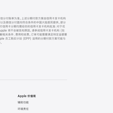
微信分付账单为准。上述分期付款方案由信用卡发卡机构
) 以及微信分付面向符合条件的中国大陆居民提供。部分
家。所有银行信用卡分期均需经你的信用卡发卡机构批准；对于花
ple 将不会被告知原因。请参阅信用卡发卡机构 (包
了解相关条件、费用和收费。订单可能需要满足特定金额要
e 员工购买计划 (EPP) 适用的分期付款方案可能与
。
Apple 价值观
辅助功能
环境责任